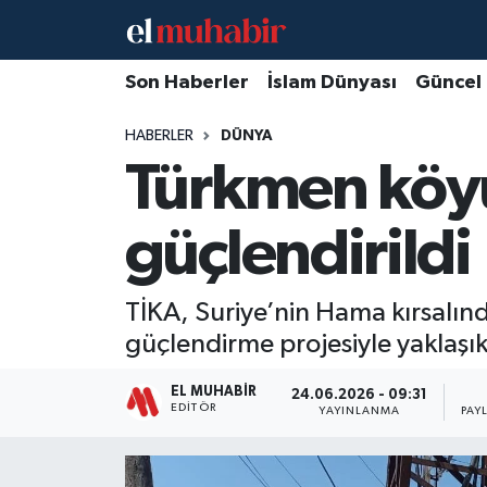
Hava Durumu
Son Haberler
İslam Dünyası
Güncel
HABERLER
DÜNYA
Trafik Durumu
Türkmen köyü
Süper Lig Puan Durumu ve Fikstür
güçlendirildi
Tüm Manşetler
Son Dakika Haberleri
TİKA, Suriye’nin Hama kırsalınd
güçlendirme projesiyle yaklaşık 3
Haber Arşivi
EL MUHABIR
24.06.2026 - 09:31
EDITÖR
YAYINLANMA
PAY