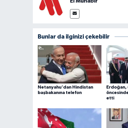
El Muhabir
Bunlar da ilginizi çekebilir
Netanyahu'dan Hindistan
Erdoğan, 
başbakanına telefon
öncesind
etti