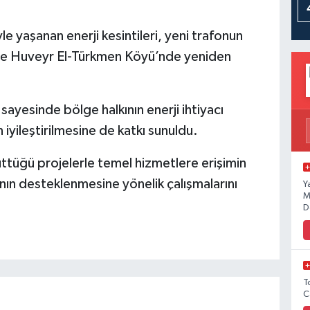
 yaşanan enerji kesintileri, yeni trafonun
ece Huveyr El-Türkmen Köyü’nde yeniden
e sayesinde bölge halkının enerji ihtiyacı
 iyileştirilmesine de katkı sunuldu.
rüttüğü projelerle temel hizmetlere erişimin
anın desteklenmesine yönelik çalışmalarını
Y
M
D
T
C