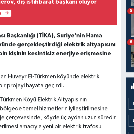
erov, dış istihbarat başkanı oluyor
5
e
nsı Başkanlığı (TİKA), Suriye’nin Hama
6
ünde gerçekleştirdiği elektrik altyapısını
in kişinin kesintisiz enerjiye erişmesine
alan Huveyr El-Türkmen köyünde elektrik
bir projeyi hayata geçirdi.
Türkmen Köyü Elektrik Altyapısının
bölgede temel hizmetlerin iyileştirilmesine
roje çerçevesinde, köyde üç aydan uzun süredir
rilmesi amacıyla yeni bir elektrik trafosu