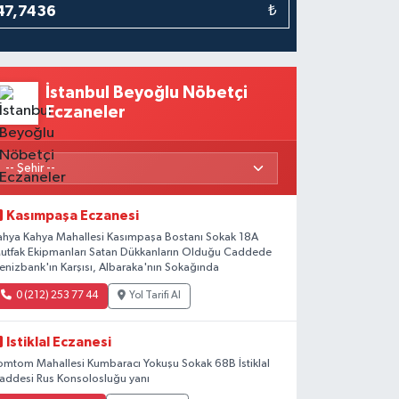
₺
İstanbul Beyoğlu Nöbetçi
Eczaneler
Kasımpaşa Eczanesi
ahya Kahya Mahallesi Kasımpaşa Bostanı Sokak 18A
utfak Ekipmanları Satan Dükkanların Olduğu Caddede
enizbank'ın Karşısı, Albaraka'nın Sokağında
0 (212) 253 77 44
Yol Tarifi Al
Istiklal Eczanesi
omtom Mahallesi Kumbaracı Yokuşu Sokak 68B İstiklal
addesi Rus Konsolosluğu yanı