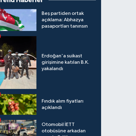
Trend Haberler
Beş partiden ortak
açıklama: Abhazya
pasaportları tanınsın
Erdoğan'a suikast
girişimine katılan B.K.
yakalandı
Fındık alım fiyatları
açıklandı
Otomobil İETT
otobüsüne arkadan