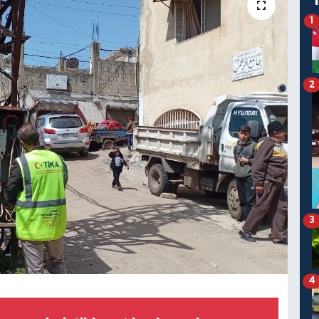
1
2
3
4