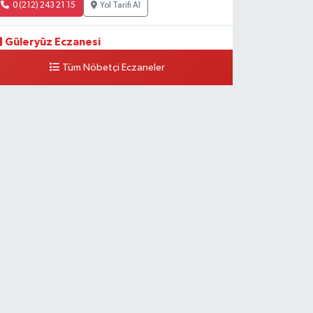
0 (212) 243 21 15
Yol Tarifi Al
Güleryüz Eczanesi
iripaşa Mahallesi Şaban Deresi Sokak 7 D Koç Müzesi
Tüm Nöbetçi Eczaneler
rkası-kalaycıbahçe Meydana Doğru
0 (212) 369 95 85
Yol Tarifi Al