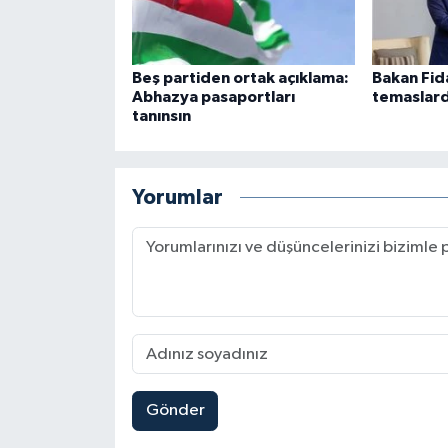
Beş partiden ortak açıklama:
Bakan Fid
Abhazya pasaportları
temaslard
tanınsın
Yorumlar
Gönder