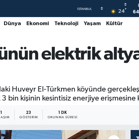
°
24
64
Dünya
Ekonomi
Teknoloji
Yaşam
Kültür
4
5
nün elektrik altya
6
GR
6
aki Huveyr El-Türkmen köyünde gerçekleştir
 bin kişinin kesintisiz enerjiye erişmesine 
1
23
1 DK
LAŞIM
GÖSTERIM
OKUNMA SÜRESI