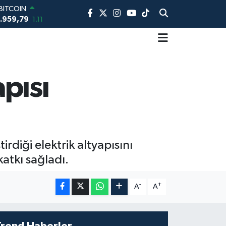
BITCOIN
.959,79
1.11
DOLAR
7,7436
0.18
EURO
5,2510
0.32
STERLİN
pısı
4,4811
0.38
AM ALTIN
660.55
0.03
BİST100
13.779
-14
diği elektrik altyapısını
katkı sağladı.
-
+
A
A