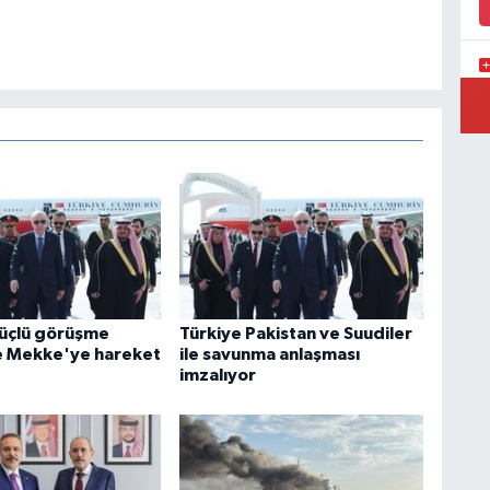
P
A
üçlü görüşme
Türkiye Pakistan ve Suudiler
e Mekke'ye hareket
ile savunma anlaşması
imzalıyor