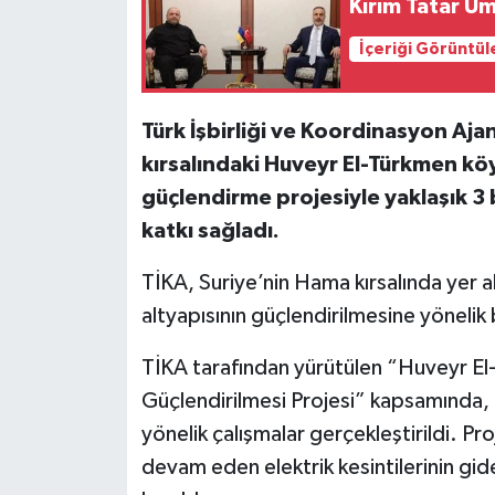
Kırım Tatar Um
İçeriği Görüntül
Türk İşbirliği ve Koordinasyon Aja
kırsalındaki Huveyr El-Türkmen köy
güçlendirme projesiyle yaklaşık 3 b
katkı sağladı.
TİKA, Suriye’nin Hama kırsalında yer 
altyapısının güçlendirilmesine yönelik 
TİKA tarafından yürütülen “Huveyr El-
Güçlendirilmesi Projesi” kapsamında, 
yönelik çalışmalar gerçekleştirildi. P
devam eden elektrik kesintilerinin gide