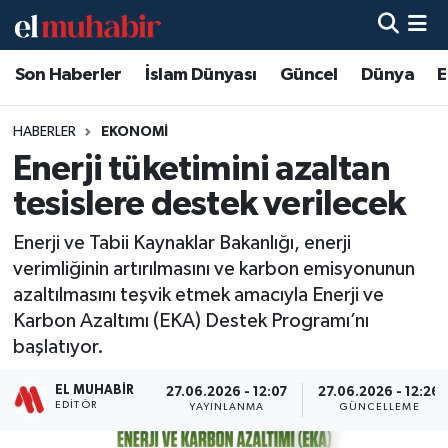
Son Haberler
İslam Dünyası
Güncel
Dünya
E
Hava Durumu
Trafik Durumu
HABERLER
EKONOMI
Enerji tüketimini azaltan
Süper Lig Puan Durumu ve Fikstür
tesislere destek verilecek
Tüm Manşetler
Enerji ve Tabii Kaynaklar Bakanlığı, enerji
verimliğinin artırılmasını ve karbon emisyonunun
Son Dakika Haberleri
azaltılmasını teşvik etmek amacıyla Enerji ve
Karbon Azaltımı (EKA) Destek Programı’nı
Haber Arşivi
başlatıyor.
EL MUHABIR
27.06.2026 - 12:07
27.06.2026 - 12:26
EDITÖR
YAYINLANMA
GÜNCELLEME