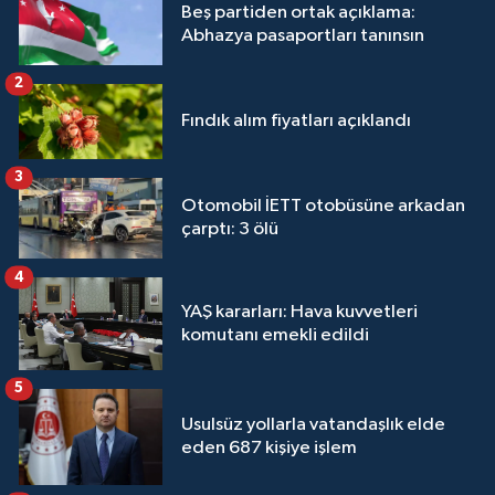
Beş partiden ortak açıklama:
Abhazya pasaportları tanınsın
2
Fındık alım fiyatları açıklandı
3
Otomobil İETT otobüsüne arkadan
çarptı: 3 ölü
4
YAŞ kararları: Hava kuvvetleri
komutanı emekli edildi
5
Usulsüz yollarla vatandaşlık elde
eden 687 kişiye işlem