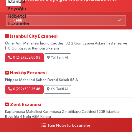
Istanbul City Eczanesi
Ömer Avni Mahallesi İnönü Caddesi 32 2 Gümüşsuyu Askeri Hastanesi ve
İTÜ Gümüşsuyu Kampüsü karşısı
0 (212) 252 00 93
Yol Tarifi Al
Hasköy Eczanesi
Piripaşa Mahallesi Şaban Deresi Sokak 65 A
0 (212) 533 36 46
Yol Tarifi Al
Zent Eczanesi
Kaptanpaşa Mahallesi Kasımpaşa Zincirlikuyu Caddesi 123B İstanbul
Beyoğlu 4 Nolu ASM Karşısı
Tüm Nöbetçi Eczaneler
0 (212) 297 96 92
Yol Tarifi Al