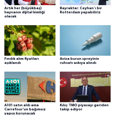
Artık her (büyükbaş)
Bayraktar: Ceyhan'ı bir
hayvanın dijital kimliği
Rotterdam yapabiliriz
olacak
Fındık alım fiyatları
Avixa burun spreyinin
açıklandı
ruhsatı askıya alındı
A101 satın aldı ama
Kılıç: TMO piyasayı geriden
Carrefour’un bağımsız
takip ediyor
yapısı korunacak