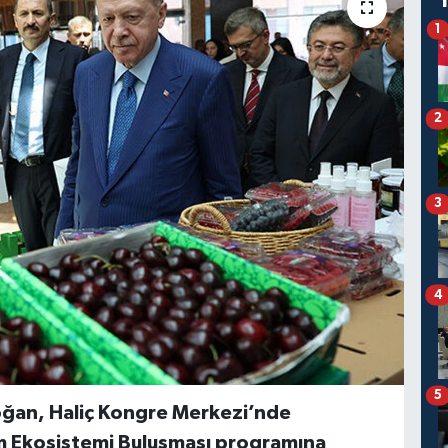
1
2
3
4
5
ğan, Haliç Kongre Merkezi’nde
ım Ekosistemi Buluşması programına