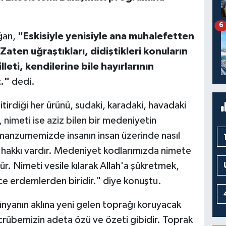
6
ğan,
"Eskisiyle yenisiyle ana muhalefetten
aten uğraştıkları, didiştikleri konuların
leti, kendilerine bile hayırlarının
z."
dedi.
rdiği her ürünü, sudaki, karadaki, havadaki
, nimeti ise aziz bilen bir medeniyetin
 manzumemizde insanın insan üzerinde nasıl
e hakkı vardır. Medeniyet kodlarımızda nimete
r. Nimeti vesile kılarak Allah'a şükretmek,
e erdemlerden biridir." diye konuştu.
anın aklına yeni gelen toprağı koruyacak
tecrübemizin adeta özü ve özeti gibidir. Toprak