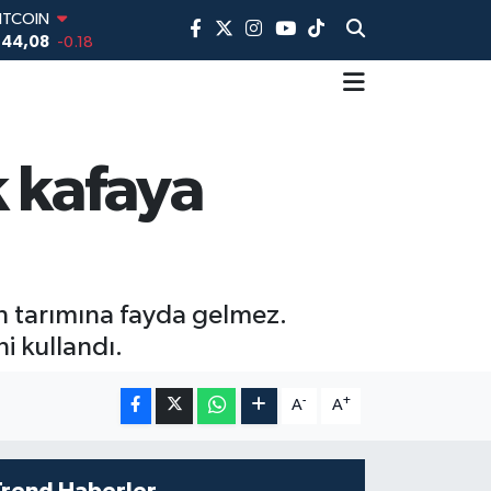
DOLAR
,7436
0.18
EURO
,2510
0.32
TERLİN
,4811
0.38
AM ALTIN
k kafaya
60.55
0.03
İST100
3.779
-14
ITCOIN
944,08
-0.18
in tarımına fayda gelmez.
i kullandı.
-
+
A
A