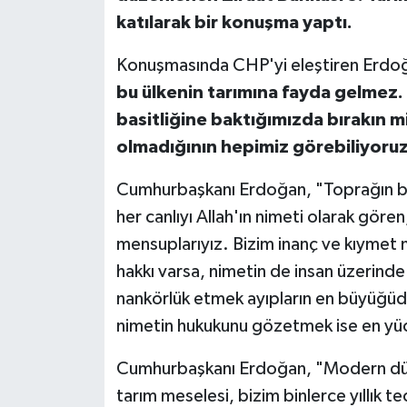
katılarak bir konuşma yaptı.
Konuşmasında CHP'yi eleştiren Erdo
bu ülkenin tarımına fayda gelmez. Z
basitliğine baktığımızda bırakın mil
olmadığının hepimiz görebiliyoru
Cumhurbaşkanı Erdoğan, "Toprağın biti
her canlıyı Allah'ın nimeti olarak gören
mensuplarıyız. Bizim inanç ve kıymet
hakkı varsa, nimetin de insan üzerind
nankörlük etmek ayıpların en büyüğüdü
nimetin hukukunu gözetmek ise en yüc
Cumhurbaşkanı Erdoğan, "Modern düny
tarım meselesi, bizim binlerce yıllık 