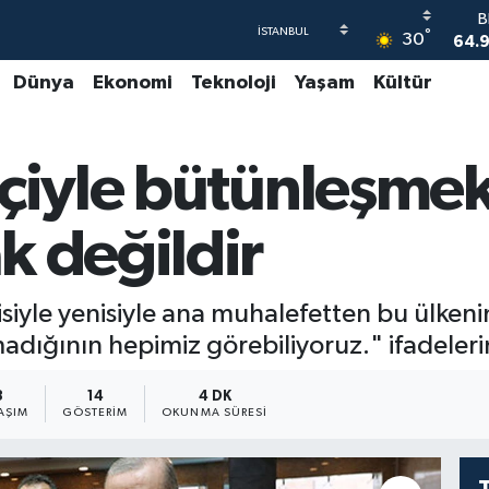
°
30
47
Dünya
Ekonomi
Teknoloji
Yaşam
Kültür
55
S
64
GR
tçiyle bütünleşme
66
B
1
k değildir
B
64.
isiyle yenisiyle ana muhalefetten bu ülken
madığının hepimiz görebiliyoruz." ifadelerin
3
14
4 DK
AŞIM
GÖSTERIM
OKUNMA SÜRESI