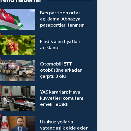
Trend Haberler
Beş partiden ortak
açıklama: Abhazya
pasaportları tanınsın
Fındık alım fiyatları
açıklandı
Otomobil İETT
otobüsüne arkadan
çarptı: 3 ölü
YAŞ kararları: Hava
kuvvetleri komutanı
emekli edildi
Usulsüz yollarla
vatandaşlık elde eden