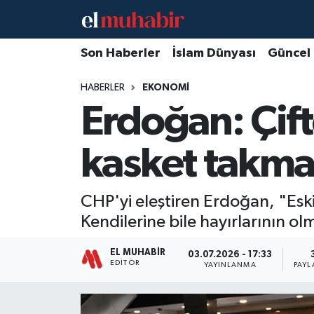
Hava Durumu
Son Haberler
İslam Dünyası
Güncel
HABERLER
EKONOMI
Trafik Durumu
Erdoğan: Çif
Süper Lig Puan Durumu ve Fikstür
kasket takma
Tüm Manşetler
Son Dakika Haberleri
CHP'yi eleştiren Erdoğan, "Esk
Kendilerine bile hayırlarının ol
Haber Arşivi
EL MUHABIR
03.07.2026 - 17:33
EDITÖR
YAYINLANMA
PAYL