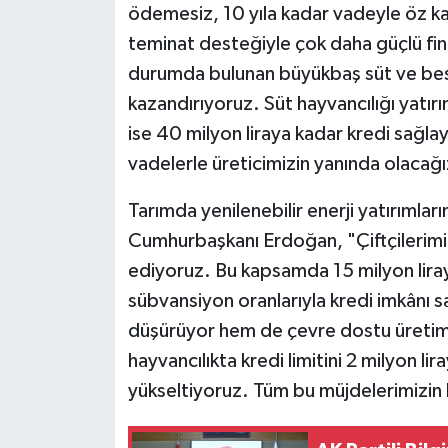
ödemesiz, 10 yıla kadar vadeyle öz k
teminat desteğiyle çok daha güçlü fina
durumda bulunan büyükbaş süt ve besi
kazandırıyoruz. Süt hayvancılığı yatırım
ise 40 milyon liraya kadar kredi sağlay
vadelerle üreticimizin yanında olacağı
Tarımda yenilenebilir enerji yatırımlar
Cumhurbaşkanı Erdoğan, "Çiftçilerimizi
ediyoruz. Bu kapsamda 15 milyon liraya
sübvansiyon oranlarıyla kredi imkânı s
düşürüyor hem de çevre dostu üretimi
hayvancılıkta kredi limitini 2 milyon li
yükseltiyoruz. Tüm bu müjdelerimizin h