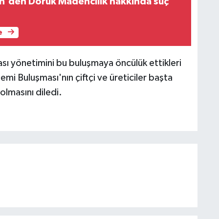
gin'den Doruk Madencilik hakkında suç
e
ı yönetimini bu buluşmaya öncülük ettikleri
emi Buluşması'nın çiftçi ve üreticiler başta
 olmasını diledi.