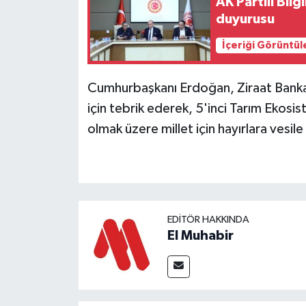
AK Partili Bil
duyurusu
İçeriği Görüntül
Cumhurbaşkanı Erdoğan, Ziraat Bankas
için tebrik ederek, 5'inci Tarım Ekosist
olmak üzere millet için hayırlara vesile
EDITÖR HAKKINDA
El Muhabir