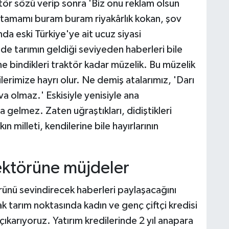
ör sözü verip sonra 'Biz onu reklam olsun
n tamamı buram buram riyakârlık kokan, şov
da eski Türkiye'ye ait ucuz siyasi
de tarımın geldiği seviyeden haberleri bile
ne bindikleri traktör kadar müzelik. Bu müzelik
ilerimize hayrı olur. Ne demiş atalarımız, 'Darı
a olmaz.' Eskisiyle yenisiyle ana
 gelmez. Zaten uğraştıkları, didiştikleri
n milleti, kendilerine bile hayırlarının
sektörüne müjdeler
nü sevindirecek haberleri paylaşacağını
rak tarım noktasında kadın ve genç çiftçi kredisi
a çıkarıyoruz. Yatırım kredilerinde 2 yıl anapara