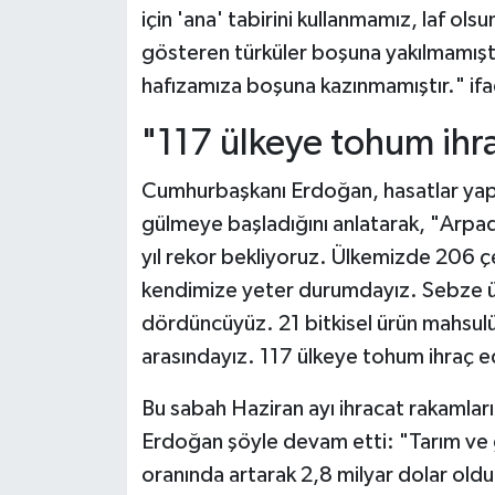
için 'ana' tabirini kullanmamız, laf olsu
gösteren türküler boşuna yakılmamıştır
hafızamıza boşuna kazınmamıştır." ifad
"117 ülkeye tohum ihr
Cumhurbaşkanı Erdoğan, hasatlar yapıl
gülmeye başladığını anlatarak, "Arpa
yıl rekor bekliyoruz. Ülkemizde 206 çe
kendimize yeter durumdayız. Sebze 
dördüncüyüz. 21 bitkisel ürün mahsulü
arasındayız. 117 ülkeye tohum ihraç e
Bu sabah Haziran ayı ihracat rakamları
Erdoğan şöyle devam etti: "Tarım ve g
oranında artarak 2,8 milyar dolar oldu.