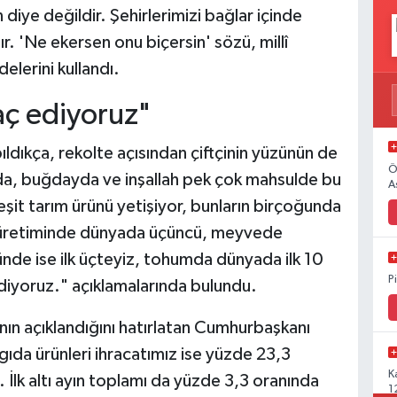
n diye değildir. Şehirlerimizi bağlar içinde
. 'Ne ekersen onu biçersin' sözü, millî
elerini kullandı.
aç ediyoruz"
dıkça, rekolte açısından çiftçinin yüzünün de
Ö
da, buğdayda ve inşallah pek çok mahsulde bu
A
şit tarım ürünü yetişiyor, bunların birçoğunda
üretiminde dünyada üçüncü, meyvede
nde ise ilk üçteyiz, tohumda dünyada ilk 10
P
diyoruz." açıklamalarında bulundu.
nın açıklandığını hatırlatan Cumhurbaşkanı
ıda ürünleri ihracatımız ise yüzde 23,3
K
 İlk altı ayın toplamı da yüzde 3,3 oranında
1