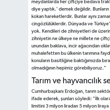
meydanlarda her çiftçiye bedava trakt
diye yaptık.' demek değildir. Bunları
kokan hareketlerdir. Bunlar aynı zaman
cingözlülüklerdir. Dünyada ve Türkiye'
yok. Kendileri de zihniyetleri de üzeri
zihniyetin ne ülkeye ne millete ne çiftç
unundan baklava, incir ağacından oklav
muhalefetten bu ülkenin tarımına fayda
konuların basitliğine baktığımızda bırakı
olmadığının hepimiz görebiliyoruz."
Tarım ve hayvancılık 
Cumhurbaşkanı Erdoğan, tarım sektörü
ifade ederek, şunları söyledi: "İlk ola
limitini 3 milyon liradan 5 milyon liray