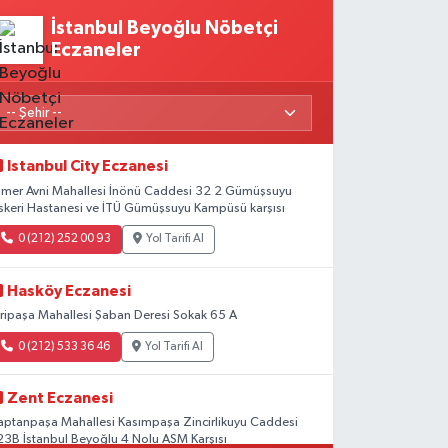
İstanbul Beyoğlu Nöbetçi
Eczaneler
Istanbul City Eczanesi
mer Avni Mahallesi İnönü Caddesi 32 2 Gümüşsuyu
skeri Hastanesi ve İTÜ Gümüşsuyu Kampüsü karşısı
0 (212) 252 00 93
Yol Tarifi Al
Hasköy Eczanesi
iripaşa Mahallesi Şaban Deresi Sokak 65 A
0 (212) 533 36 46
Yol Tarifi Al
Zent Eczanesi
aptanpaşa Mahallesi Kasımpaşa Zincirlikuyu Caddesi
23B İstanbul Beyoğlu 4 Nolu ASM Karşısı