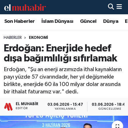
Son Haberler
İslam Dünyası
Güncel
Dünya
E
Hava Durumu
Trafik Durumu
HABERLER
EKONOMI
Erdoğan: Enerjide hedef
Süper Lig Puan Durumu ve Fikstür
dışa bağımlılığı sıfırlamak
Tüm Manşetler
Erdoğan, "Şu an enerji arzımızda ithal kaynakların
payı yüzde 57 civarındadır, her yıl değişmekle
Son Dakika Haberleri
birlikte, enerjide 60 ila 100 milyar dolar arasında
bir ithalat faturamız var." dedi.
Haber Arşivi
EL MUHABIR
03.06.2026 - 15:47
03.06.2026 - 18:40
EDITÖR
YAYINLANMA
GÜNCELLEME