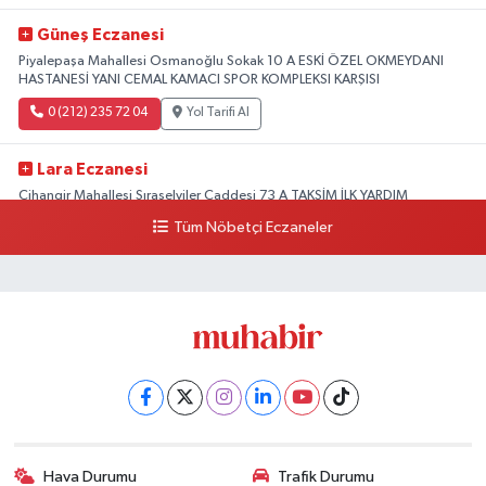
Güneş Eczanesi
Piyalepaşa Mahallesi Osmanoğlu Sokak 10 A ESKİ ÖZEL OKMEYDANI
HASTANESİ YANI CEMAL KAMACI SPOR KOMPLEKSI KARŞISI
0 (212) 235 72 04
Yol Tarifi Al
Lara Eczanesi
Cihangir Mahallesi Sıraselviler Caddesi 73 A TAKSİM İLK YARDIM
HASTANESİ KARŞISI
Tüm Nöbetçi Eczaneler
0 (212) 293 90 86
Yol Tarifi Al
Hava Durumu
Trafik Durumu