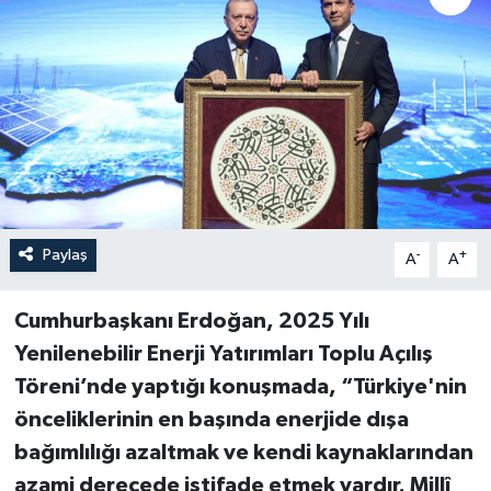
Paylaş
-
+
A
A
Cumhurbaşkanı Erdoğan, 2025 Yılı
Yenilenebilir Enerji Yatırımları Toplu Açılış
Töreni’nde yaptığı konuşmada, “Türkiye'nin
önceliklerinin en başında enerjide dışa
bağımlılığı azaltmak ve kendi kaynaklarından
azami derecede istifade etmek vardır. Millî