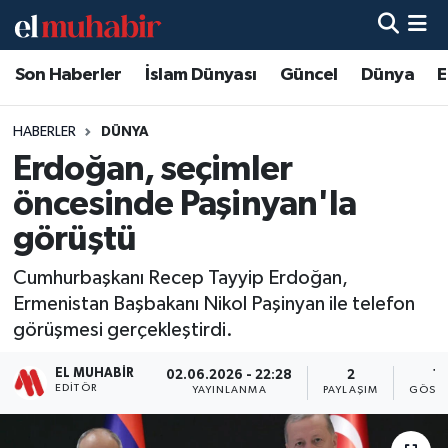
Son Haberler
İslam Dünyası
Güncel
Dünya
E
Hava Durumu
Trafik Durumu
HABERLER
DÜNYA
Erdoğan, seçimler
Süper Lig Puan Durumu ve Fikstür
öncesinde Paşinyan'la
Tüm Manşetler
görüştü
Cumhurbaşkanı Recep Tayyip Erdoğan,
Son Dakika Haberleri
Ermenistan Başbakanı Nikol Paşinyan ile telefon
görüşmesi gerçekleştirdi.
Haber Arşivi
EL MUHABIR
02.06.2026 - 22:28
2
11
EDITÖR
YAYINLANMA
PAYLAŞIM
GÖSTE