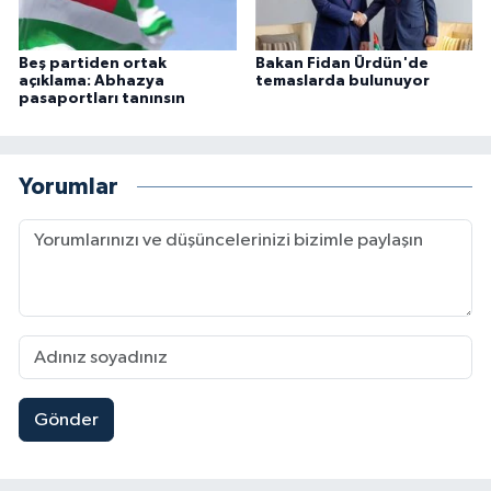
Beş partiden ortak
Bakan Fidan Ürdün'de
açıklama: Abhazya
temaslarda bulunuyor
pasaportları tanınsın
Yorumlar
Gönder