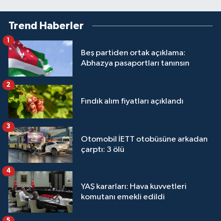
Trend Haberler
1
Beş partiden ortak açıklama:
Abhazya pasaportları tanınsın
2
Fındık alım fiyatları açıklandı
3
Otomobil İETT otobüsüne arkadan
çarptı: 3 ölü
4
YAŞ kararları: Hava kuvvetleri
komutanı emekli edildi
5