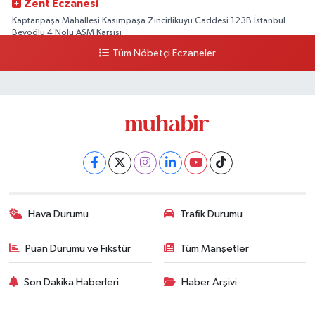
Zent Eczanesi
Kaptanpaşa Mahallesi Kasımpaşa Zincirlikuyu Caddesi 123B İstanbul
Beyoğlu 4 Nolu ASM Karşısı
Tüm Nöbetçi Eczaneler
0 (212) 297 96 92
Yol Tarifi Al
Hava Durumu
Trafik Durumu
Puan Durumu ve Fikstür
Tüm Manşetler
Son Dakika Haberleri
Haber Arşivi