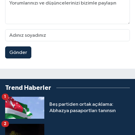
Gönder
Trend Haberler
1
Beş partiden ortak açıklama:
Abhazya pasaportları tanınsın
2