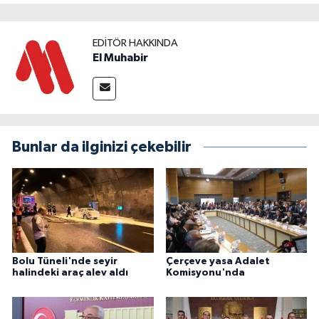
EDITÖR HAKKINDA
El Muhabir
Bunlar da ilginizi çekebilir
Bolu Tüneli'nde seyir
Çerçeve yasa Adalet
halindeki araç alev aldı
Komisyonu'nda