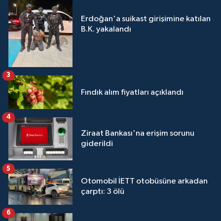
Erdoğan'a suikast girişimine katılan
B.K. yakalandı
3
Fındık alım fiyatları açıklandı
4
Ziraat Bankası'na erişim sorunu
giderildi
5
Otomobil İETT otobüsüne arkadan
çarptı: 3 ölü
6