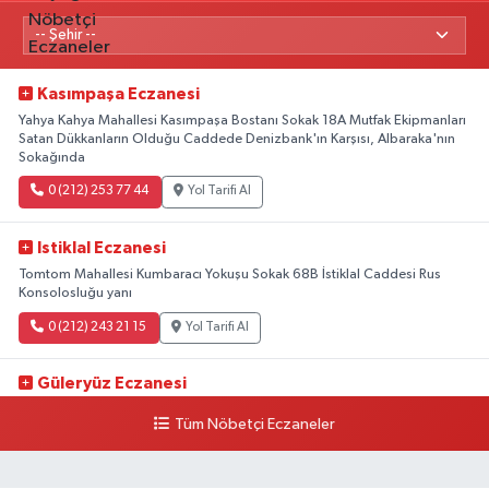
Kasımpaşa Eczanesi
Yahya Kahya Mahallesi Kasımpaşa Bostanı Sokak 18A Mutfak Ekipmanları
Satan Dükkanların Olduğu Caddede Denizbank'ın Karşısı, Albaraka'nın
Sokağında
0 (212) 253 77 44
Yol Tarifi Al
Istiklal Eczanesi
Tomtom Mahallesi Kumbaracı Yokuşu Sokak 68B İstiklal Caddesi Rus
Konsolosluğu yanı
0 (212) 243 21 15
Yol Tarifi Al
Güleryüz Eczanesi
Piripaşa Mahallesi Şaban Deresi Sokak 7 D Koç Müzesi Arkası-
Tüm Nöbetçi Eczaneler
kalaycıbahçe Meydana Doğru
0 (212) 369 95 85
Yol Tarifi Al