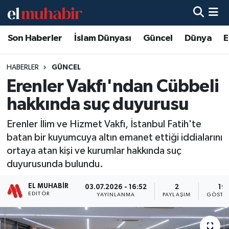
Son Haberler
İslam Dünyası
Güncel
Dünya
E
Hava Durumu
Trafik Durumu
HABERLER
GÜNCEL
Erenler Vakfı'ndan Cübbeli
Süper Lig Puan Durumu ve Fikstür
hakkında suç duyurusu
Tüm Manşetler
Erenler İlim ve Hizmet Vakfı, İstanbul Fatih'te
batan bir kuyumcuya altın emanet ettiği iddialarını
Son Dakika Haberleri
ortaya atan kişi ve kurumlar hakkında suç
duyurusunda bulundu.
Haber Arşivi
EL MUHABIR
03.07.2026 - 16:52
2
19
EDITÖR
YAYINLANMA
PAYLAŞIM
GÖSTE