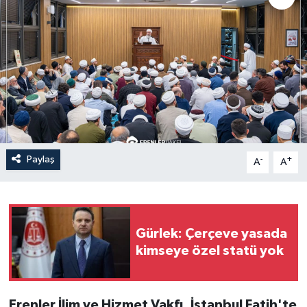
Paylaş
-
+
A
A
Gürlek: Çerçeve yasada
kimseye özel statü yok
Erenler İlim ve Hizmet Vakfı, İstanbul Fatih'te