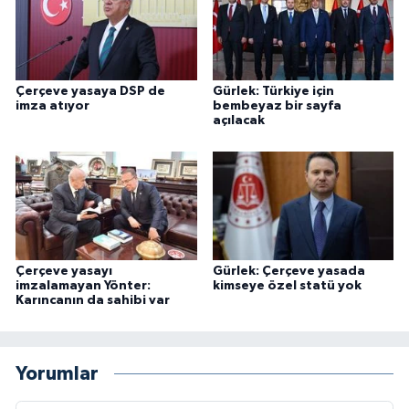
Çerçeve yasaya DSP de
Gürlek: Türkiye için
imza atıyor
bembeyaz bir sayfa
açılacak
Çerçeve yasayı
Gürlek: Çerçeve yasada
imzalamayan Yönter:
kimseye özel statü yok
Karıncanın da sahibi var
Yorumlar