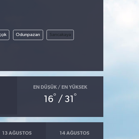
ççık
Odunpazarı
Sarıcakaya
EN DÜŞÜK / EN YÜKSEK
°
°
16
/ 31
13 AĞUSTOS
14 AĞUSTOS