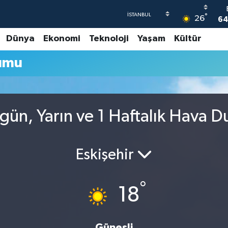
°
26
64
Dünya
Ekonomi
Teknoloji
Yaşam
Kültür
4
umu
5
6
GR
6
gün, Yarın ve 1 Haftalık Hava 
Eskişehir
°
18
Güneşli