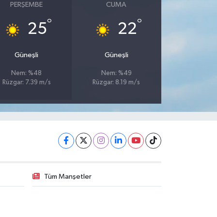
PERŞEMBE
CUMA
°
°
25
22
Güneşli
Güneşli
Nem: %48
Nem: %49
Rüzgar: 7.39 m/s
Rüzgar: 8.19 m/s
Tüm Manşetler