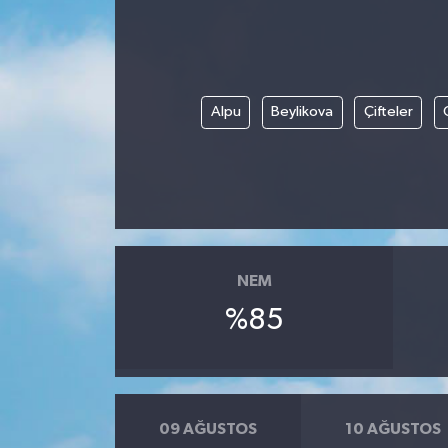
Alpu
Beylikova
Çifteler
NEM
%85
09 AĞUSTOS
10 AĞUSTOS