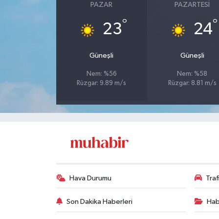
PAZAR
PAZARTESI
°
°
23
24
Güneşli
Güneşli
Nem: %56
Nem: %58
Rüzgar: 9.89 m/s
Rüzgar: 8.81 m/s
Hava Durumu
Tra
Son Dakika Haberleri
Hab