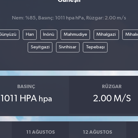
Nem: %85, Basınç: 1011 hpa hPa, Rüzgar: 2.00 m/s
Günyüzü
Han
İnönü
Mahmudiye
Mihalgazi
Mihalı
Seyitgazi
Sivrihisar
Tepebaşı
BASINÇ
RÜZGAR
1011 HPA
2.00 M/S
hpa
11 AĞUSTOS
12 AĞUSTOS