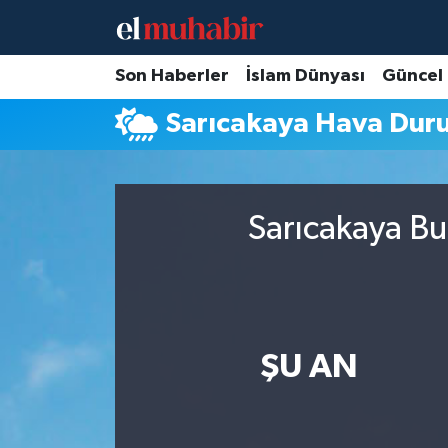
Hava Durumu
Son Haberler
İslam Dünyası
Güncel
Sarıcakaya Hava Dur
Trafik Durumu
Süper Lig Puan Durumu ve Fikstür
Sarıcakaya Bu
Tüm Manşetler
Son Dakika Haberleri
Haber Arşivi
ŞU AN