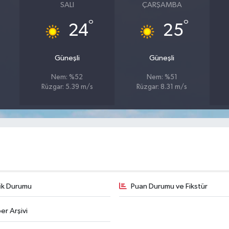
SALI
ÇARŞAMBA
°
°
24
25
Güneşli
Güneşli
Nem: %52
Nem: %51
Rüzgar: 5.39 m/s
Rüzgar: 8.31 m/s
fik Durumu
Puan Durumu ve Fikstür
er Arşivi