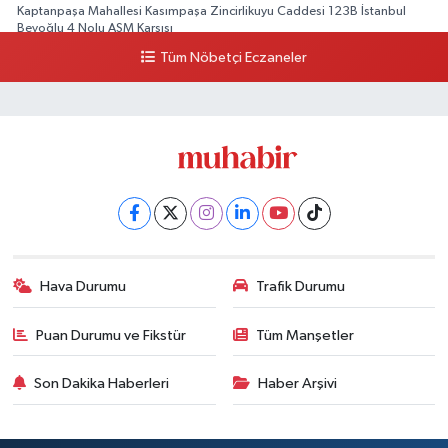
Kaptanpaşa Mahallesi Kasımpaşa Zincirlikuyu Caddesi 123B İstanbul
Beyoğlu 4 Nolu ASM Karşısı
Tüm Nöbetçi Eczaneler
0 (212) 297 96 92
Yol Tarifi Al
Hava Durumu
Trafik Durumu
Puan Durumu ve Fikstür
Tüm Manşetler
Son Dakika Haberleri
Haber Arşivi