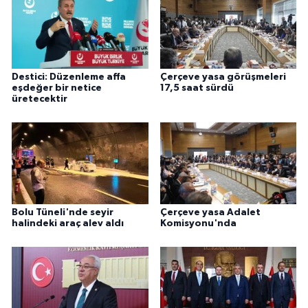
Destici: Düzenleme affa
Çerçeve yasa görüşmeleri
eşdeğer bir netice
17,5 saat sürdü
üretecektir
Bolu Tüneli'nde seyir
Çerçeve yasa Adalet
halindeki araç alev aldı
Komisyonu'nda