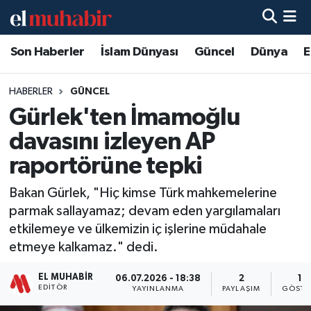
Son Haberler
İslam Dünyası
Güncel
Dünya
E
Hava Durumu
Trafik Durumu
HABERLER
GÜNCEL
Gürlek'ten İmamoğlu
Süper Lig Puan Durumu ve Fikstür
davasını izleyen AP
Tüm Manşetler
raportörüne tepki
Bakan Gürlek, "Hiç kimse Türk mahkemelerine
Son Dakika Haberleri
parmak sallayamaz; devam eden yargılamaları
etkilemeye ve ülkemizin iç işlerine müdahale
Haber Arşivi
etmeye kalkamaz." dedi.
EL MUHABIR
06.07.2026 - 18:38
2
13
EDITÖR
YAYINLANMA
PAYLAŞIM
GÖSTE