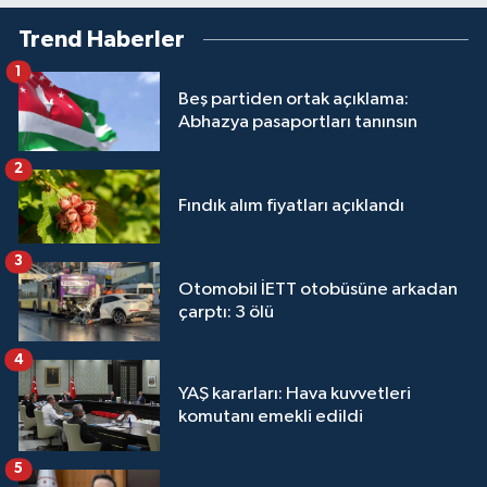
Trend Haberler
1
Beş partiden ortak açıklama:
Abhazya pasaportları tanınsın
2
Fındık alım fiyatları açıklandı
3
Otomobil İETT otobüsüne arkadan
çarptı: 3 ölü
4
YAŞ kararları: Hava kuvvetleri
komutanı emekli edildi
5