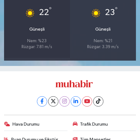
°
°
22
23
Güneşli
Güneşli
Nem: %23
Nem: %21
Rüzgar: 7.81 m/s
Rüzgar: 3.39 m/s
Hava Durumu
Trafik Durumu
Puan Durumu ve Fikstür
Tüm Manşetler