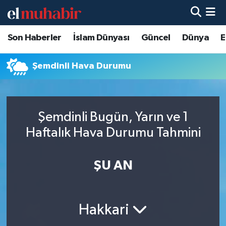
Son Haberler
İslam Dünyası
Güncel
Dünya
E
Hava Durumu
Trafik Durumu
Şemdinli Hava Durumu
Süper Lig Puan Durumu ve Fikstür
Şemdinli Bugün, Yarın ve 1
Tüm Manşetler
Haftalık Hava Durumu Tahmini
Son Dakika Haberleri
ŞU AN
Haber Arşivi
Hakkari