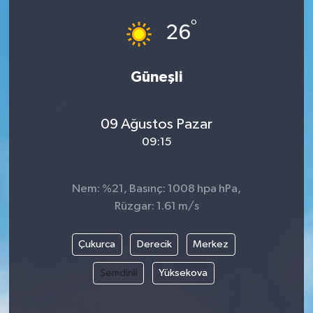
°
26
Güneşli
09 Ağustos Pazar
09:15
Nem: %21, Basınç: 1008 hpa hPa,
Rüzgar: 1.61 m/s
Çukurca
Derecik
Merkez
Şemdinli
Yüksekova