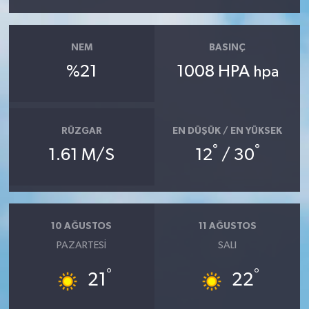
NEM
BASINÇ
%21
1008 HPA
hpa
RÜZGAR
EN DÜŞÜK / EN YÜKSEK
°
°
1.61 M/S
12
/ 30
10 AĞUSTOS
11 AĞUSTOS
PAZARTESI
SALI
°
°
21
22