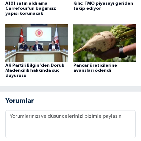
A101 satın aldı ama
Kılıç: TMO piyasayı geriden
Carrefour’un bağımsız
takip ediyor
yapısı korunacak
AK Partili Bilgin'den Doruk
Pancar üreticilerine
Madencilik hakkında suç
avansları ödendi
duyurusu
Yorumlar