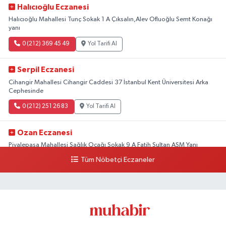
Halıcıoğlu Eczanesi
Halıcıoğlu Mahallesi Tunç Sokak 1 A Çıksalın,Alev Ofluoğlu Semt Konağı
yanı
0 (212) 369 45 49
Yol Tarifi Al
Serpil Eczanesi
Cihangir Mahallesi Cihangir Caddesi 37 İstanbul Kent Üniversitesi Arka
Cephesinde
0 (212) 251 26 83
Yol Tarifi Al
Ozan Eczanesi
Piyalepaşa Mahallesi Sağlık Ocağı Sokak 9 A Fatih Sultan ASM Yanı
Tüm Nöbetçi Eczaneler
0 (212) 297 30 13
Yol Tarifi Al