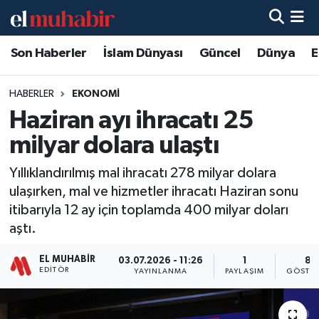
Son Haberler
İslam Dünyası
Güncel
Dünya
E
Hava Durumu
Trafik Durumu
HABERLER
EKONOMI
Haziran ayı ihracatı 25
Süper Lig Puan Durumu ve Fikstür
milyar dolara ulaştı
Tüm Manşetler
Yıllıklandırılmış mal ihracatı 278 milyar dolara
ulaşırken, mal ve hizmetler ihracatı Haziran sonu
Son Dakika Haberleri
itibarıyla 12 ay için toplamda 400 milyar doları
aştı.
Haber Arşivi
EL MUHABIR
03.07.2026 - 11:26
1
8
EDITÖR
YAYINLANMA
PAYLAŞIM
GÖSTER