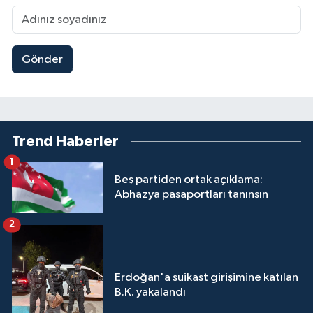
Gönder
Trend Haberler
1
Beş partiden ortak açıklama:
Abhazya pasaportları tanınsın
2
Erdoğan'a suikast girişimine katılan
B.K. yakalandı