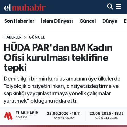
Son Haberler
İslam Dünyası
Güncel
Dünya
E
Hava Durumu
Trafik Durumu
HABERLER
GÜNCEL
HÜDA PAR'dan BM Kadın
Süper Lig Puan Durumu ve Fikstür
Ofisi kurulması teklifine
Tüm Manşetler
tepki
Demir, ilgili birimin kuruluş amacının üye ülkelerde
Son Dakika Haberleri
"biyolojik cinsiyetin inkarı, cinsiyetsizleştirme ve
sapkınlığı yaygınlaştırmaya yönelik çalışmalar
Haber Arşivi
yürütmek" olduğunu iddia etti.
EL MUHABIR
23.06.2026 - 18:11
23.06.2026 - 18:13
EDITÖR
YAYINLANMA
GÜNCELLEME