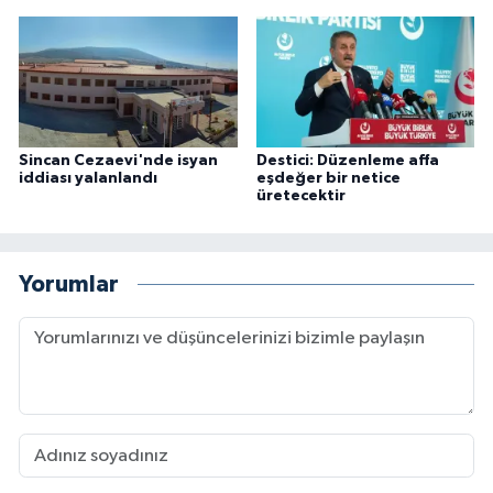
Sincan Cezaevi'nde isyan
Destici: Düzenleme affa
iddiası yalanlandı
eşdeğer bir netice
üretecektir
Yorumlar