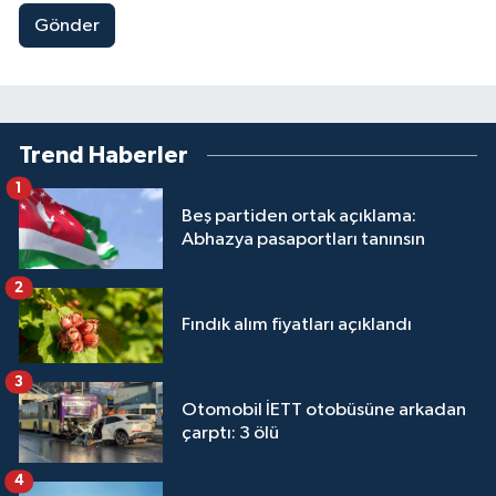
Gönder
Trend Haberler
1
Beş partiden ortak açıklama:
Abhazya pasaportları tanınsın
2
Fındık alım fiyatları açıklandı
3
Otomobil İETT otobüsüne arkadan
çarptı: 3 ölü
4