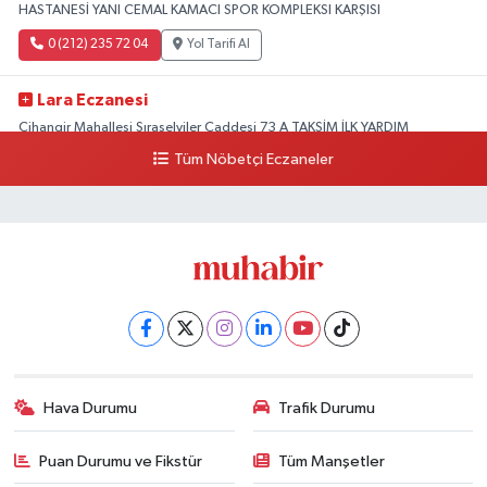
HASTANESİ YANI CEMAL KAMACI SPOR KOMPLEKSI KARŞISI
0 (212) 235 72 04
Yol Tarifi Al
Lara Eczanesi
Cihangir Mahallesi Sıraselviler Caddesi 73 A TAKSİM İLK YARDIM
HASTANESİ KARŞISI
Tüm Nöbetçi Eczaneler
0 (212) 293 90 86
Yol Tarifi Al
Hava Durumu
Trafik Durumu
Puan Durumu ve Fikstür
Tüm Manşetler