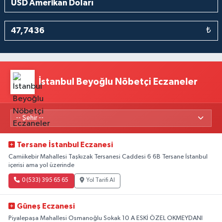
₺
İstanbul Beyoğlu Nöbetçi Eczaneler
Tersane İstanbul Eczanesi
Camiikebir Mahallesi Taşkızak Tersanesi Caddesi 6 6B Tersane İstanbul
içerisi ama yol üzerinde
0 (533) 395 65 65
Yol Tarifi Al
Güneş Eczanesi
Piyalepaşa Mahallesi Osmanoğlu Sokak 10 A ESKİ ÖZEL OKMEYDANI