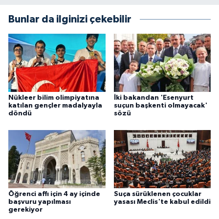
Bunlar da ilginizi çekebilir
Nükleer bilim olimpiyatına
İki bakandan 'Esenyurt
katılan gençler madalyayla
suçun başkenti olmayacak'
döndü
sözü
Öğrenci affı için 4 ay içinde
Suça sürüklenen çocuklar
başvuru yapılması
yasası Meclis'te kabul edildi
gerekiyor