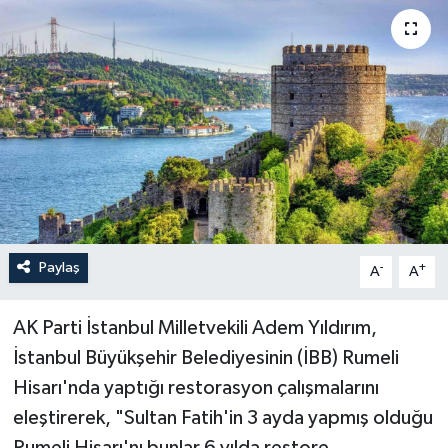
Paylaş
-
+
A
A
AK Parti İstanbul Milletvekili Adem Yıldırım,
İstanbul Büyükşehir Belediyesinin (İBB) Rumeli
Hisarı'nda yaptığı restorasyon çalışmalarını
eleştirerek, "Sultan Fatih'in 3 ayda yapmış olduğu
Rumeli Hisarı'nı bunlar 6 yılda restore