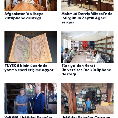
Afganistan'da liseye
Mahmud Derviş Müzesi'nde
kütüphane desteği
'Sürgünün Zeytin Ağacı'
sergisi
TÜYEK 6 binin üzerinde
Türkiye'den Herat
yazma eseri erişime açıyor
Üniversitesi'ne kütüphane
desteği
Vali Gül, Üsküdar Sahaflar
Üsküdar Sahaflar Çarşısını