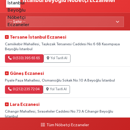
İstanbul Beyoğlu Nöbetçi Eczaneler
Tersane İstanbul Eczanesi
Camiikebir Mahallesi, Taşkızak Tersanesi Caddesi No:6 6B Kasımpaşa
Beyoğlu İstanbul
0 (533) 395 65 65
Yol Tarifi Al
Güneş Eczanesi
Piyale Paşa Mahallesi, Osmanoğlu Sokak No:10 A Beyoğlu İstanbul
0 (212) 235 72 04
Yol Tarifi Al
Lara Eczanesi
Cihangir Mahallesi, Sıraselviler Caddesi No:73 A Cihangir Beyoğlu
İstanbul
Tüm Nöbetçi Eczaneler
0 (212) 293 90 86
Yol Tarifi Al