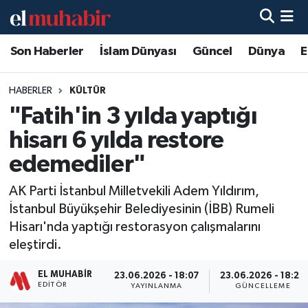
Son Haberler
İslam Dünyası
Güncel
Dünya
E
Hava Durumu
Trafik Durumu
HABERLER
KÜLTÜR
"Fatih'in 3 yılda yaptığı
Süper Lig Puan Durumu ve Fikstür
hisarı 6 yılda restore
Tüm Manşetler
edemediler"
AK Parti İstanbul Milletvekili Adem Yıldırım,
Son Dakika Haberleri
İstanbul Büyükşehir Belediyesinin (İBB) Rumeli
Hisarı'nda yaptığı restorasyon çalışmalarını
Haber Arşivi
eleştirdi.
EL MUHABIR
23.06.2026 - 18:07
23.06.2026 - 18:24
EDITÖR
YAYINLANMA
GÜNCELLEME