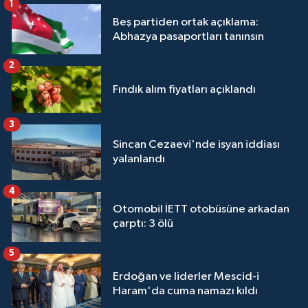
1
Beş partiden ortak açıklama:
Abhazya pasaportları tanınsın
2
Fındık alım fiyatları açıklandı
3
Sincan Cezaevi'nde isyan iddiası
yalanlandı
4
Otomobil İETT otobüsüne arkadan
çarptı: 3 ölü
5
Erdoğan ve liderler Mescid-i
Haram'da cuma namazı kıldı