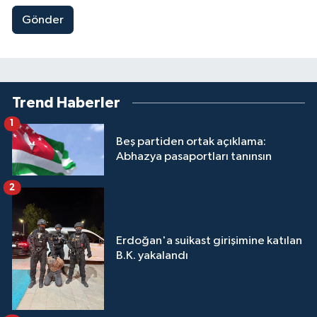
Gönder
Trend Haberler
1
Beş partiden ortak açıklama:
Abhazya pasaportları tanınsın
2
Erdoğan'a suikast girişimine katılan
B.K. yakalandı