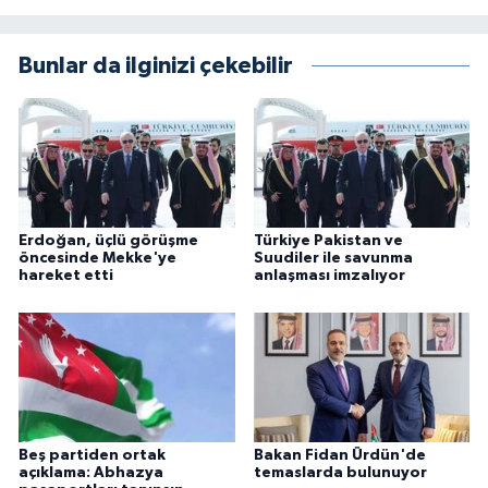
Bunlar da ilginizi çekebilir
Erdoğan, üçlü görüşme
Türkiye Pakistan ve
öncesinde Mekke'ye
Suudiler ile savunma
hareket etti
anlaşması imzalıyor
Beş partiden ortak
Bakan Fidan Ürdün'de
açıklama: Abhazya
temaslarda bulunuyor