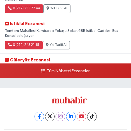
0 (212) 253 77 44
Yol Tarifi Al
Istiklal Eczanesi
Tomtom Mahallesi Kumbaracı Yokuşu Sokak 68B İstiklal Caddesi Rus
Konsolosluğu yanı
0 (212) 243 21 15
Yol Tarifi Al
Güleryüz Eczanesi
Piripaşa Mahallesi Şaban Deresi Sokak 7 D Koç Müzesi Arkası-
Tüm Nöbetçi Eczaneler
kalaycıbahçe Meydana Doğru
0 (212) 369 95 85
Yol Tarifi Al