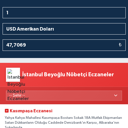
₺
İstanbul Beyoğlu Nöbetçi Eczaneler
Kasımpaşa Eczanesi
Yahya Kahya Mahallesi Kasımpaşa Bostanı Sokak 18A Mutfak Ekipmanları
Satan Dükkanların Olduğu Caddede Denizbank'ın Karşısı, Albaraka'nın
Sokağında