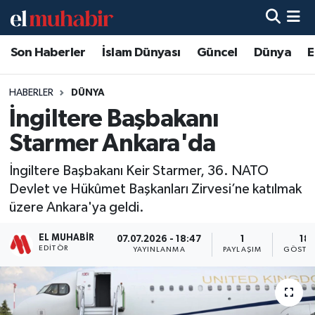
Son Haberler
İslam Dünyası
Güncel
Dünya
E
Hava Durumu
Trafik Durumu
HABERLER
DÜNYA
İngiltere Başbakanı
Süper Lig Puan Durumu ve Fikstür
Starmer Ankara'da
Tüm Manşetler
İngiltere Başbakanı Keir Starmer, 36. NATO
Devlet ve Hükûmet Başkanları Zirvesi’ne katılmak
Son Dakika Haberleri
üzere Ankara'ya geldi.
Haber Arşivi
EL MUHABIR
07.07.2026 - 18:47
1
18
EDITÖR
YAYINLANMA
PAYLAŞIM
GÖSTE