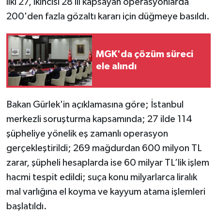
ilki 27, ikincisi 28 ili kapsayan operasyonlarda
200'den fazla gözaltı kararı için düğmeye basıldı.
MGK'da çözüm süreci
ele alındı
Bakan Gürlek'in açıklamasına göre; İstanbul
merkezli soruşturma kapsamında; 27 ilde 114
şüpheliye yönelik eş zamanlı operasyon
gerçekleştirildi; 269 mağdurdan 600 milyon TL
zarar, şüpheli hesaplarda ise 60 milyar TL’lik işlem
hacmi tespit edildi; suça konu milyarlarca liralık
mal varlığına el koyma ve kayyum atama işlemleri
başlatıldı.