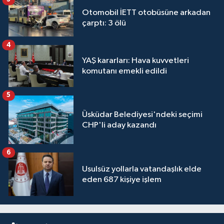
Otomobil İETT otobüsüne arkadan
çarptı: 3 ölü
4
YAŞ kararları: Hava kuvvetleri
komutanı emekli edildi
5
Üsküdar Belediyesi'ndeki seçimi
CHP'li aday kazandı
6
Usulsüz yollarla vatandaşlık elde
eden 687 kişiye işlem