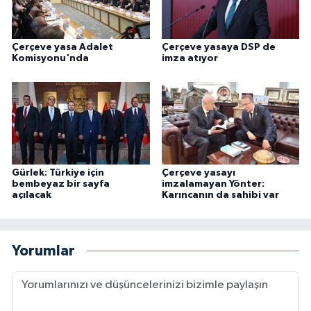
Çerçeve yasa Adalet
Çerçeve yasaya DSP de
Komisyonu'nda
imza atıyor
Gürlek: Türkiye için
Çerçeve yasayı
bembeyaz bir sayfa
imzalamayan Yönter:
açılacak
Karıncanın da sahibi var
Yorumlar