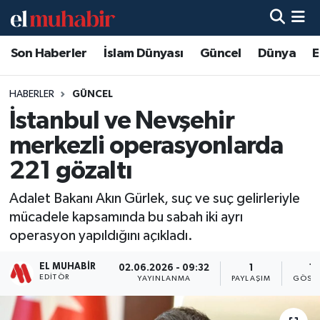
Son Haberler
İslam Dünyası
Güncel
Dünya
E
Hava Durumu
Trafik Durumu
HABERLER
GÜNCEL
İstanbul ve Nevşehir
Süper Lig Puan Durumu ve Fikstür
merkezli operasyonlarda
Tüm Manşetler
221 gözaltı
Adalet Bakanı Akın Gürlek, suç ve suç gelirleriyle
Son Dakika Haberleri
mücadele kapsamında bu sabah iki ayrı
operasyon yapıldığını açıkladı.
Haber Arşivi
EL MUHABIR
02.06.2026 - 09:32
1
12
EDITÖR
YAYINLANMA
PAYLAŞIM
GÖSTE