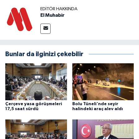
EDITÖR HAKKINDA
El Muhabir
Bunlar da ilginizi çekebilir
Çerçeve yasa görüşmeleri
Bolu Tüneli'nde seyir
17,5 saat sürdü
halindeki araç alev aldı