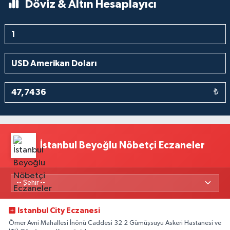
Döviz & Altın Hesaplayıcı
₺
İstanbul Beyoğlu Nöbetçi Eczaneler
Istanbul City Eczanesi
Ömer Avni Mahallesi İnönü Caddesi 32 2 Gümüşsuyu Askeri Hastanesi ve