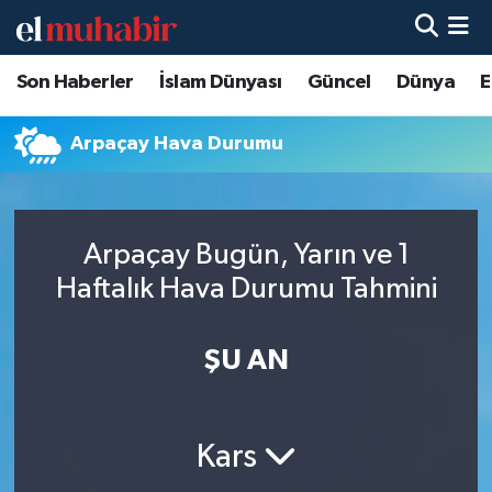
Son Haberler
İslam Dünyası
Güncel
Dünya
E
Hava Durumu
Trafik Durumu
Arpaçay Hava Durumu
Süper Lig Puan Durumu ve Fikstür
Arpaçay Bugün, Yarın ve 1
Tüm Manşetler
Haftalık Hava Durumu Tahmini
Son Dakika Haberleri
ŞU AN
Haber Arşivi
Kars