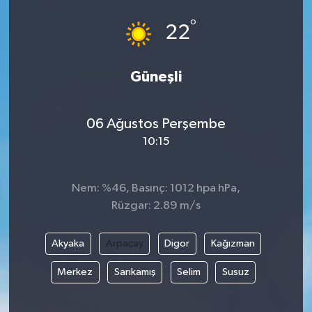
°
22
Güneşli
06 Ağustos Perşembe
10:15
Nem: %46, Basınç: 1012 hpa hPa,
Rüzgar: 2.89 m/s
Akyaka
Arpaçay
Digor
Kağızman
Merkez
Sarıkamış
Selim
Susuz