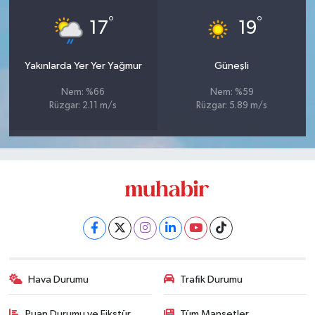
°
°
17
19
Yakınlarda Yer Yer Yağmur
Güneşli
Nem: %66
Nem: %59
Rüzgar: 2.11 m/s
Rüzgar: 5.89 m/s
Hava Durumu
Trafik Durumu
Puan Durumu ve Fikstür
Tüm Manşetler