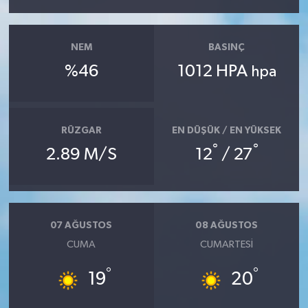
NEM
BASINÇ
%46
1012 HPA
hpa
RÜZGAR
EN DÜŞÜK / EN YÜKSEK
°
°
2.89 M/S
12
/ 27
07 AĞUSTOS
08 AĞUSTOS
CUMA
CUMARTESI
°
°
19
20