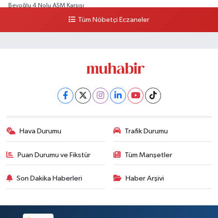
Beyoğlu 4 Nolu ASM Karşısı
Tüm Nöbetçi Eczaneler
0 (212) 297 96 92
Yol Tarifi Al
Hava Durumu
Trafik Durumu
Puan Durumu ve Fikstür
Tüm Manşetler
Son Dakika Haberleri
Haber Arşivi