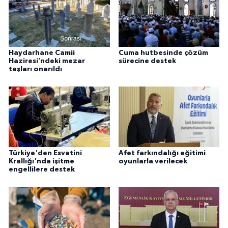
Haydarhane Camii
Cuma hutbesinde çözüm
Haziresi’ndeki mezar
sürecine destek
taşları onarıldı
Türkiye'den Esvatini
Afet farkındalığı eğitimi
Krallığı'nda işitme
oyunlarla verilecek
engellilere destek