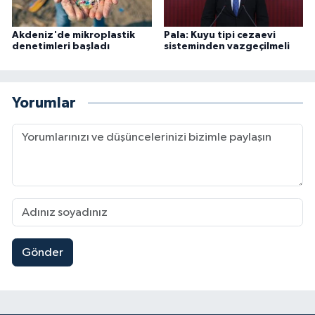
Akdeniz'de mikroplastik
Pala: Kuyu tipi cezaevi
denetimleri başladı
sisteminden vazgeçilmeli
Yorumlar
Gönder