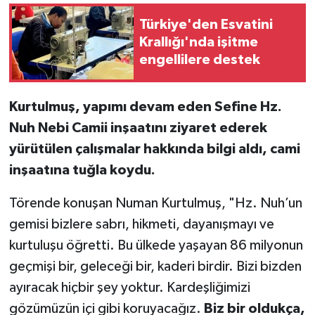
Türkiye'den Esvatini
Krallığı'nda işitme
engellilere destek
Kurtulmuş, yapımı devam eden Sefine Hz.
Nuh Nebi Camii inşaatını ziyaret ederek
yürütülen çalışmalar hakkında bilgi aldı, cami
inşaatına tuğla koydu.
Törende konuşan Numan Kurtulmuş, "Hz. Nuh’un
gemisi bizlere sabrı, hikmeti, dayanışmayı ve
kurtuluşu öğretti. Bu ülkede yaşayan 86 milyonun
geçmişi bir, geleceği bir, kaderi birdir. Bizi bizden
ayıracak hiçbir şey yoktur. Kardeşliğimizi
gözümüzün içi gibi koruyacağız.
Biz bir oldukça,