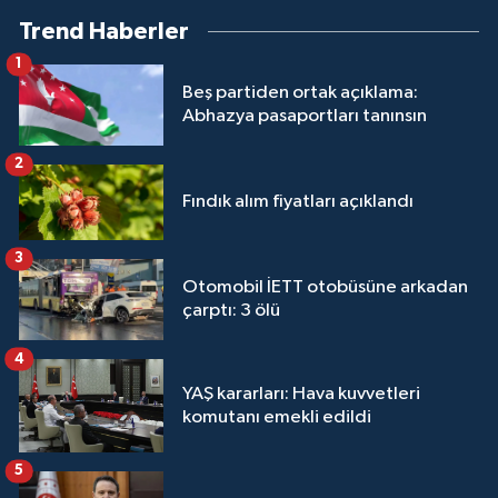
Trend Haberler
1
Beş partiden ortak açıklama:
Abhazya pasaportları tanınsın
2
Fındık alım fiyatları açıklandı
3
Otomobil İETT otobüsüne arkadan
çarptı: 3 ölü
4
YAŞ kararları: Hava kuvvetleri
komutanı emekli edildi
5