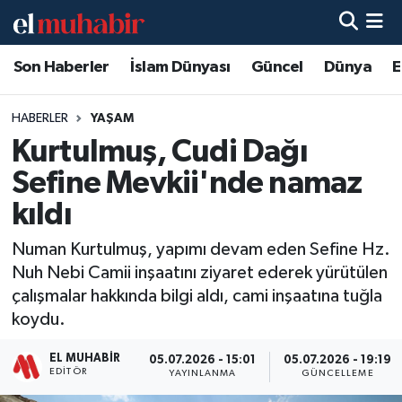
Son Haberler
İslam Dünyası
Güncel
Dünya
E
Hava Durumu
Trafik Durumu
HABERLER
YAŞAM
Kurtulmuş, Cudi Dağı
Süper Lig Puan Durumu ve Fikstür
Sefine Mevkii'nde namaz
Tüm Manşetler
kıldı
Numan Kurtulmuş, yapımı devam eden Sefine Hz.
Son Dakika Haberleri
Nuh Nebi Camii inşaatını ziyaret ederek yürütülen
çalışmalar hakkında bilgi aldı, cami inşaatına tuğla
Haber Arşivi
koydu.
EL MUHABIR
05.07.2026 - 15:01
05.07.2026 - 19:19
EDITÖR
YAYINLANMA
GÜNCELLEME