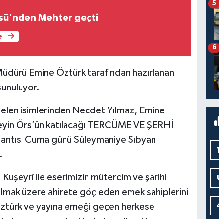
5
sü'nden Mehter geçti
e
6
üdürü Emine Öztürk tarafından hazırlanan
sunuluyor.
 gelen isimlerinden Necdet Yılmaz, Emine
yin Örs’ün katılacağı TERCÜME VE ŞERHİ
lantısı Cuma günü Süleymaniye Sıbyan
.
uşeyrî ile eserimizin mütercim ve şarihi
lmak üzere ahirete göç eden emek sahiplerini
 Öztürk ve yayına emeği geçen herkese