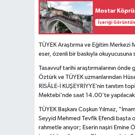
Mostar Köprü
İçeriği Görüntül
TÜYEK Araştırma ve Eğitim Merkezi M
eser, özenli bir baskıyla okuyucusuna 
Tasavvuf tarihi araştırmalarının önde
Öztürk ve TÜYEK uzmanlarından Hüse
RİSÂLE-İ KUŞEYRİYYE’nin tanıtım top
Mektebi'nde saat 14.00’te yapılacak
TÜYEK Başkanı Coşkun Yılmaz, "İmam K
Seyyid Mehmed Tevfik Efendi başta o
rahmetle anıyor; Eserin naşiri Emine