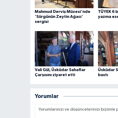
Mahmud Derviş Müzesi'nde
TÜYEK 6 b
'Sürgünün Zeytin Ağacı'
yazma ese
sergisi
Vali Gül, Üsküdar Sahaflar
Üsküdar Sa
Çarşısını ziyaret etti
bastı
Yorumlar