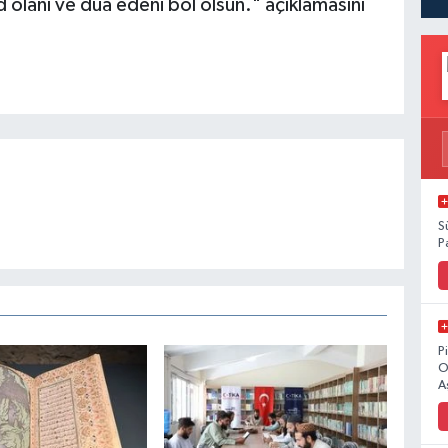
olanı ve dua edeni bol olsun." açıklamasını
S
P
P
O
A