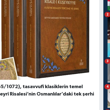
2
3
65/1072), tasavvufî klasiklerin temel
4
yrî Risalesi’nin Osmanlılar’daki tek şerhi