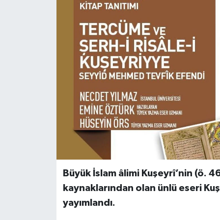
Büyük İslam âlimi Kuşeyrî’nin (ö. 4
kaynaklarından olan ünlü eseri Kuşe
yayımlandı.