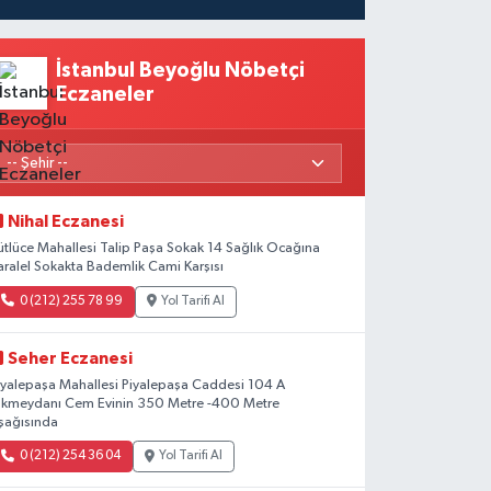
İstanbul Beyoğlu Nöbetçi
Eczaneler
Nihal Eczanesi
ütlüce Mahallesi Talip Paşa Sokak 14 Sağlık Ocağına
aralel Sokakta Bademlik Cami Karşısı
0 (212) 255 78 99
Yol Tarifi Al
Seher Eczanesi
iyalepaşa Mahallesi Piyalepaşa Caddesi 104 A
kmeydanı Cem Evinin 350 Metre -400 Metre
şağısında
0 (212) 254 36 04
Yol Tarifi Al