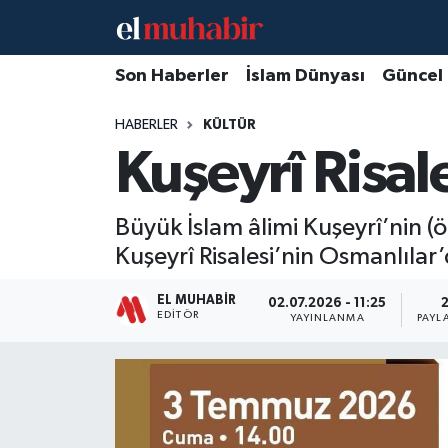
Hava Durumu
Son Haberler
İslam Dünyası
Güncel
HABERLER
KÜLTÜR
Trafik Durumu
Kuşeyrî Risal
Süper Lig Puan Durumu ve Fikstür
Büyük İslam âlimi Kuşeyrî’nin (
Tüm Manşetler
Kuşeyrî Risalesi’nin Osmanlılar’
Son Dakika Haberleri
EL MUHABIR
02.07.2026 - 11:25
EDITÖR
YAYINLANMA
PAYL
Haber Arşivi