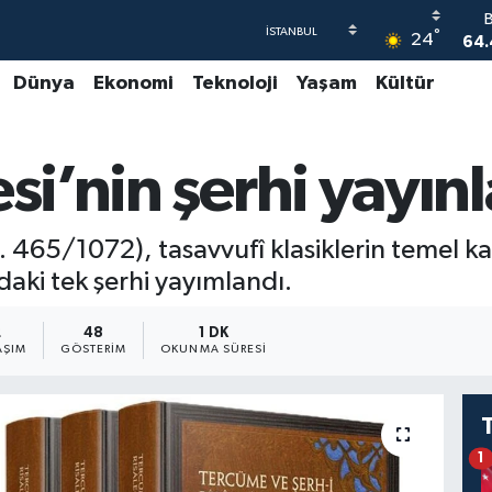
°
24
64.
Dünya
Ekonomi
Teknoloji
Yaşam
Kültür
47
55
esi’nin şerhi yayın
64
GR
65
ö. 465/1072), tasavvufî klasiklerin temel k
daki tek şerhi yayımlandı.
2
48
1 DK
AŞIM
GÖSTERIM
OKUNMA SÜRESI
1