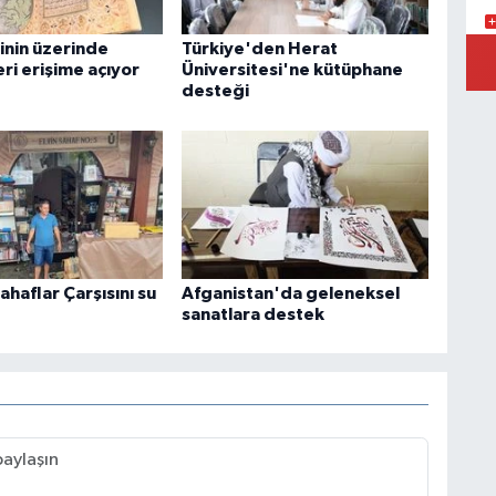
inin üzerinde
Türkiye'den Herat
K
ri erişime açıyor
Üniversitesi'ne kütüphane
S
Ç
desteği
haflar Çarşısını su
Afganistan'da geleneksel
sanatlara destek