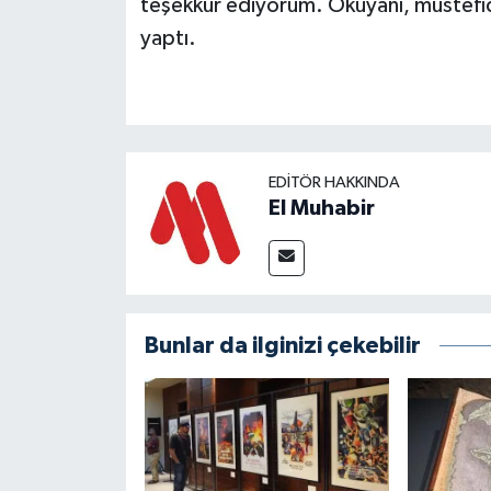
teşekkür ediyorum. Okuyanı, müstefid 
yaptı.
EDITÖR HAKKINDA
El Muhabir
Bunlar da ilginizi çekebilir