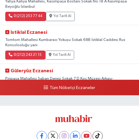
Yahya Kahya Mahallesi, Kasımpaşa Bostanı Sokak No:18 A Kasımpaşa
Beyoğlu İstanbul
0 (212) 253 77 44
Yol Tarifi Al
Istiklal Eczanesi
Tomtom Mahallesi Kumbaracı Yokuşu Sokak 68B İstiklal Caddesi Rus
Konsolosluğu yanı
0 (212) 243 21 15
Yol Tarifi Al
Güleryüz Eczanesi
Piripaşa Mahallesi Şaban Deresi Sokak 7 D Koç Müzesi Arkası-
kalaycıbahçe Meydana Doğru
Tüm Nöbetçi Eczaneler
0 (212) 369 95 85
Yol Tarifi Al