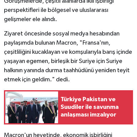
Görüşmelerde, çeşitli alanlarda ikili işbirliği
perspektifleri ile bölgesel ve uluslararası
gelişmeler ele alındı.
Ziyaret öncesinde sosyal medya hesabından
paylaşımda bulunan Macron, "Fransa'nın,
çeşitliliğini kucaklayan ve komşularıyla barış içinde
yaşayan egemen, birleşik bir Suriye için Suriye
halkının yanında durma taahhüdünü yeniden teyit
etmek için geldim." dedi.
Türkiye Pakistan ve
Suudiler ile savunma
anlaşması imzalıyor
Macron'un heyetinde, ekonomik işbirliğini