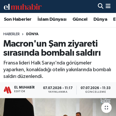
Son Haberler
İslam Dünyası
Güncel
Dünya
E
Hava Durumu
Trafik Durumu
HABERLER
DÜNYA
Macron'un Şam ziyareti
Süper Lig Puan Durumu ve Fikstür
sırasında bombalı saldırı
Tüm Manşetler
Fransa lideri Halk Sarayı'nda görüşmeler
yaparken, konakladığı otelin yakınlarında bombalı
Son Dakika Haberleri
saldırı düzenlendi.
Haber Arşivi
EL MUHABIR
07.07.2026 - 11:17
07.07.2026 - 11:33
EDITÖR
YAYINLANMA
GÜNCELLEME