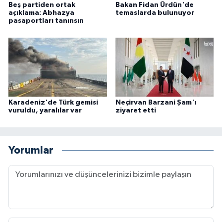
Beş partiden ortak
Bakan Fidan Ürdün'de
açıklama: Abhazya
temaslarda bulunuyor
pasaportları tanınsın
Karadeniz'de Türk gemisi
Neçirvan Barzani Şam'ı
vuruldu, yaralılar var
ziyaret etti
Yorumlar