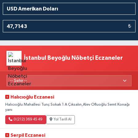
₺
İstanbul Beyoğlu Nöbetçi Eczaneler
Halıcıoğlu Eczanesi
Halıcıoğlu Mahallesi Tunç Sokak 1 A Çıksalın,Alev Ofluoğlu Semt Konağı
yanı
0 (212) 369 45 49
Yol Tarifi Al
Serpil Eczanesi