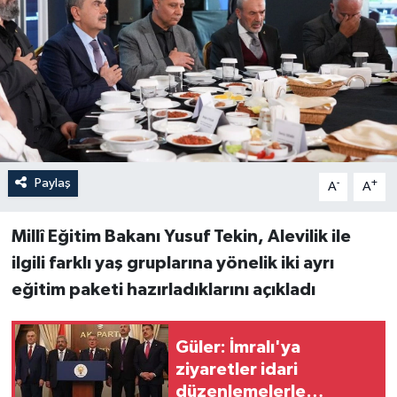
Paylaş
-
+
A
A
Millî Eğitim Bakanı Yusuf Tekin, Alevilik ile
ilgili farklı yaş gruplarına yönelik iki ayrı
eğitim paketi hazırladıklarını açıkladı
Güler: İmralı'ya
ziyaretler idari
düzenlemelerle