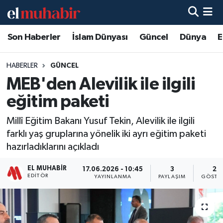
Son Haberler
İslam Dünyası
Güncel
Dünya
E
Hava Durumu
Trafik Durumu
HABERLER
GÜNCEL
MEB'den Alevilik ile ilgili
Süper Lig Puan Durumu ve Fikstür
eğitim paketi
Tüm Manşetler
Millî Eğitim Bakanı Yusuf Tekin, Alevilik ile ilgili
farklı yaş gruplarına yönelik iki ayrı eğitim paketi
Son Dakika Haberleri
hazırladıklarını açıkladı
Haber Arşivi
EL MUHABIR
17.06.2026 - 10:45
3
21
EDITÖR
YAYINLANMA
PAYLAŞIM
GÖSTE