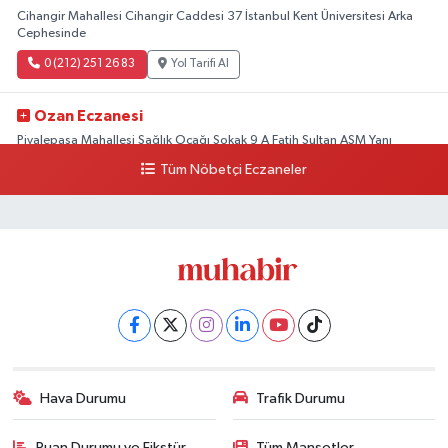
Cihangir Mahallesi Cihangir Caddesi 37 İstanbul Kent Üniversitesi Arka
Cephesinde
0 (212) 251 26 83
Yol Tarifi Al
Ozan Eczanesi
Piyalepaşa Mahallesi Sağlık Ocağı Sokak 9 A Fatih Sultan ASM Yanı
Tüm Nöbetçi Eczaneler
0 (212) 297 30 13
Yol Tarifi Al
Hava Durumu
Trafik Durumu
Puan Durumu ve Fikstür
Tüm Manşetler