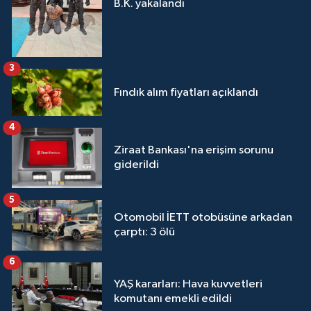
B.K. yakalandı
3
Fındık alım fiyatları açıklandı
4
Ziraat Bankası'na erişim sorunu
giderildi
5
Otomobil İETT otobüsüne arkadan
çarptı: 3 ölü
6
YAŞ kararları: Hava kuvvetleri
komutanı emekli edildi