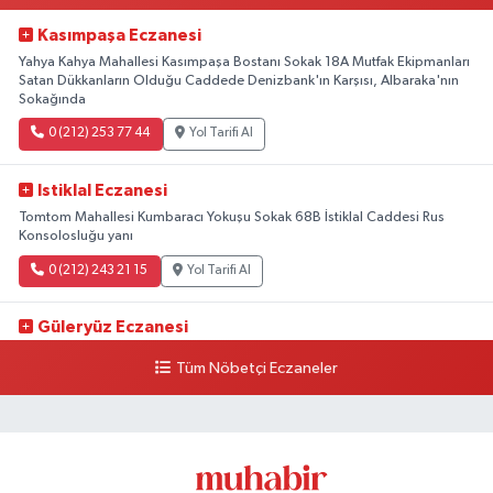
Kasımpaşa Eczanesi
Yahya Kahya Mahallesi Kasımpaşa Bostanı Sokak 18A Mutfak Ekipmanları
Satan Dükkanların Olduğu Caddede Denizbank'ın Karşısı, Albaraka'nın
Sokağında
0 (212) 253 77 44
Yol Tarifi Al
Istiklal Eczanesi
Tomtom Mahallesi Kumbaracı Yokuşu Sokak 68B İstiklal Caddesi Rus
Konsolosluğu yanı
0 (212) 243 21 15
Yol Tarifi Al
Güleryüz Eczanesi
Piripaşa Mahallesi Şaban Deresi Sokak 7 D Koç Müzesi Arkası-
Tüm Nöbetçi Eczaneler
kalaycıbahçe Meydana Doğru
0 (212) 369 95 85
Yol Tarifi Al