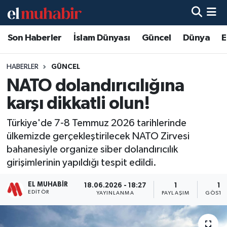
Son Haberler
İslam Dünyası
Güncel
Dünya
E
Hava Durumu
Trafik Durumu
HABERLER
GÜNCEL
NATO dolandırıcılığına
Süper Lig Puan Durumu ve Fikstür
karşı dikkatli olun!
Tüm Manşetler
Türkiye'de 7-8 Temmuz 2026 tarihlerinde
ülkemizde gerçekleştirilecek NATO Zirvesi
Son Dakika Haberleri
bahanesiyle organize siber dolandırıcılık
girişimlerinin yapıldığı tespit edildi.
Haber Arşivi
EL MUHABIR
18.06.2026 - 18:27
1
11
EDITÖR
YAYINLANMA
PAYLAŞIM
GÖSTE