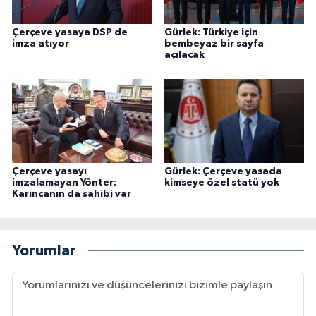
Çerçeve yasaya DSP de
Gürlek: Türkiye için
imza atıyor
bembeyaz bir sayfa
açılacak
Çerçeve yasayı
Gürlek: Çerçeve yasada
imzalamayan Yönter:
kimseye özel statü yok
Karıncanın da sahibi var
Yorumlar