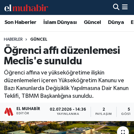
Son Haberler
İslam Dünyası
Güncel
Dünya
E
Hava Durumu
Trafik Durumu
HABERLER
GÜNCEL
Öğrenci affı düzenlemesi
Süper Lig Puan Durumu ve Fikstür
Meclis'e sunuldu
Tüm Manşetler
Öğrenci affına ve yükseköğretime ilişkin
düzenlemeleri içeren Yükseköğretim Kanunu ve
Son Dakika Haberleri
Bazı Kanunlarda Değişiklik Yapılmasına Dair Kanun
Teklifi, TBMM Başkanlığına sunuldu.
Haber Arşivi
EL MUHABIR
02.07.2026 - 14:36
2
57
EDITÖR
YAYINLANMA
PAYLAŞIM
GÖSTE