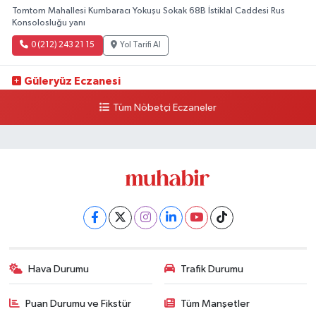
Tomtom Mahallesi Kumbaracı Yokuşu Sokak 68B İstiklal Caddesi Rus
Konsolosluğu yanı
0 (212) 243 21 15
Yol Tarifi Al
Güleryüz Eczanesi
Piripaşa Mahallesi Şaban Deresi Sokak 7 D Koç Müzesi Arkası-
Tüm Nöbetçi Eczaneler
kalaycıbahçe Meydana Doğru
0 (212) 369 95 85
Yol Tarifi Al
Hava Durumu
Trafik Durumu
Puan Durumu ve Fikstür
Tüm Manşetler