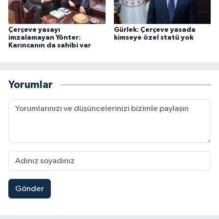
Çerçeve yasayı
Gürlek: Çerçeve yasada
imzalamayan Yönter:
kimseye özel statü yok
Karıncanın da sahibi var
Yorumlar
Gönder