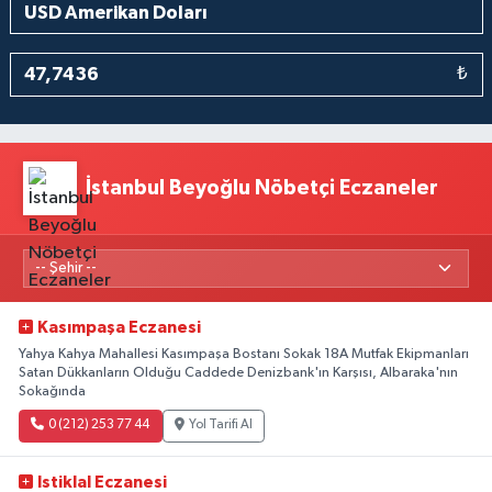
₺
İstanbul Beyoğlu Nöbetçi Eczaneler
Kasımpaşa Eczanesi
Yahya Kahya Mahallesi Kasımpaşa Bostanı Sokak 18A Mutfak Ekipmanları
Satan Dükkanların Olduğu Caddede Denizbank'ın Karşısı, Albaraka'nın
Sokağında
0 (212) 253 77 44
Yol Tarifi Al
Istiklal Eczanesi