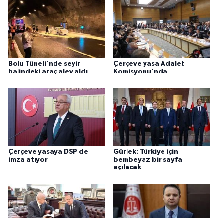
Bolu Tüneli'nde seyir
Çerçeve yasa Adalet
halindeki araç alev aldı
Komisyonu'nda
Çerçeve yasaya DSP de
Gürlek: Türkiye için
imza atıyor
bembeyaz bir sayfa
açılacak