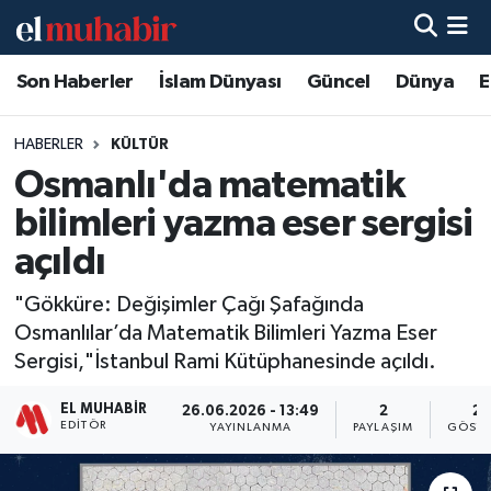
Son Haberler
İslam Dünyası
Güncel
Dünya
E
Hava Durumu
Trafik Durumu
HABERLER
KÜLTÜR
Osmanlı'da matematik
Süper Lig Puan Durumu ve Fikstür
bilimleri yazma eser sergisi
Tüm Manşetler
açıldı
"Gökküre: Değişimler Çağı Şafağında
Son Dakika Haberleri
Osmanlılar’da Matematik Bilimleri Yazma Eser
Sergisi,"İstanbul Rami Kütüphanesinde açıldı.
Haber Arşivi
EL MUHABIR
26.06.2026 - 13:49
2
21
EDITÖR
YAYINLANMA
PAYLAŞIM
GÖSTE