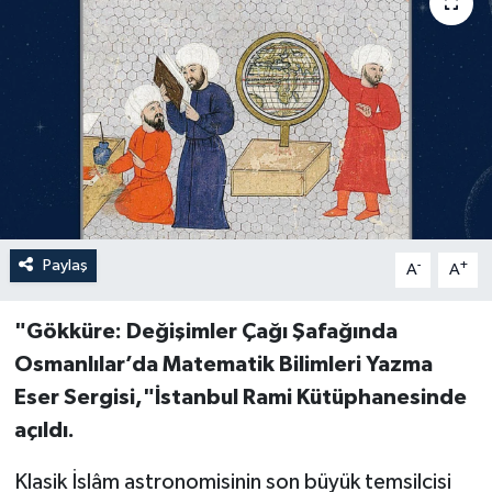
Paylaş
-
+
A
A
"Gökküre: Değişimler Çağı Şafağında
Osmanlılar’da Matematik Bilimleri Yazma
Eser Sergisi,"İstanbul Rami Kütüphanesinde
açıldı.
Klasik İslâm astronomisinin son büyük temsilcisi