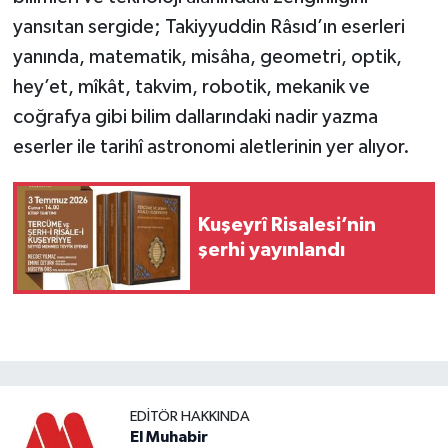
yansıtan sergide; Takiyyuddin Râsıd’ın eserleri
yanında, matematik, misâha, geometri, optik,
hey’et, mîkât, takvim, robotik, mekanik ve
coğrafya gibi bilim dallarındaki nadir yazma
eserler ile tarihî astronomi aletlerinin yer alıyor.
Kuşeyrî Risalesi’nin
şerhi yayınlandı
EDITÖR HAKKINDA
El Muhabir