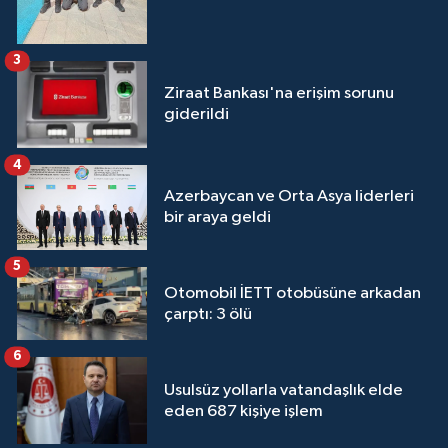
3
Ziraat Bankası'na erişim sorunu
giderildi
4
Azerbaycan ve Orta Asya liderleri
bir araya geldi
5
Otomobil İETT otobüsüne arkadan
çarptı: 3 ölü
6
Usulsüz yollarla vatandaşlık elde
eden 687 kişiye işlem