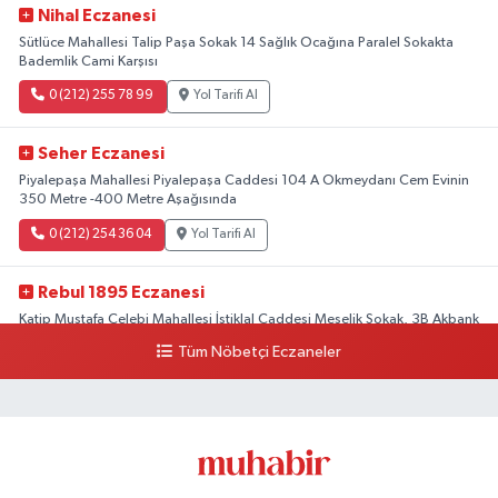
Nihal Eczanesi
Sütlüce Mahallesi Talip Paşa Sokak 14 Sağlık Ocağına Paralel Sokakta
Bademlik Cami Karşısı
0 (212) 255 78 99
Yol Tarifi Al
Seher Eczanesi
Piyalepaşa Mahallesi Piyalepaşa Caddesi 104 A Okmeydanı Cem Evinin
350 Metre -400 Metre Aşağısında
0 (212) 254 36 04
Yol Tarifi Al
Rebul 1895 Eczanesi
Katip Mustafa Çelebi Mahallesi İstiklal Caddesi Meşelik Sokak, 3B Akbank
Sanat karşısı, Fransız Konsolosluğu Çaprazı
Tüm Nöbetçi Eczaneler
0 (212) 243 69 36
Yol Tarifi Al