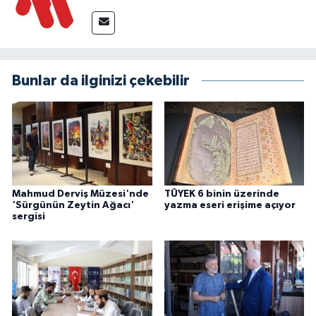
Bunlar da ilginizi çekebilir
Mahmud Derviş Müzesi'nde
TÜYEK 6 binin üzerinde
'Sürgünün Zeytin Ağacı'
yazma eseri erişime açıyor
sergisi