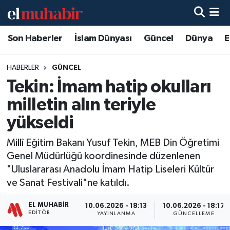
Son Haberler
İslam Dünyası
Güncel
Dünya
E
Hava Durumu
Trafik Durumu
HABERLER
GÜNCEL
Tekin: İmam hatip okulları
Süper Lig Puan Durumu ve Fikstür
milletin alın teriyle
Tüm Manşetler
yükseldi
Millî Eğitim Bakanı Yusuf Tekin, MEB Din Öğretimi
Son Dakika Haberleri
Genel Müdürlüğü koordinesinde düzenlenen
"Uluslararası Anadolu İmam Hatip Liseleri Kültür
Haber Arşivi
ve Sanat Festivali"ne katıldı.
EL MUHABIR
10.06.2026 - 18:13
10.06.2026 - 18:17
EDITÖR
YAYINLANMA
GÜNCELLEME