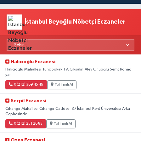
İstanbul Beyoğlu Nöbetçi Eczaneler
Halıcıoğlu Eczanesi
Halıcıoğlu Mahallesi Tunç Sokak 1 A Çıksalın,Alev Ofluoğlu Semt Konağı
yanı
0 (212) 369 45 49
Yol Tarifi Al
Serpil Eczanesi
Cihangir Mahallesi Cihangir Caddesi 37 İstanbul Kent Üniversitesi Arka
Cephesinde
0 (212) 251 26 83
Yol Tarifi Al
Ozan Eczanesi