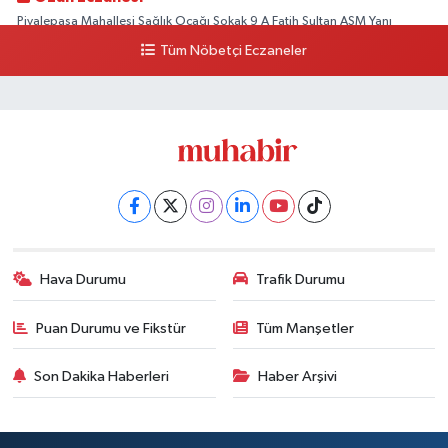
Piyalepaşa Mahallesi Sağlık Ocağı Sokak 9 A Fatih Sultan ASM Yanı
Tüm Nöbetçi Eczaneler
0 (212) 297 30 13
Yol Tarifi Al
Hava Durumu
Trafik Durumu
Puan Durumu ve Fikstür
Tüm Manşetler
Son Dakika Haberleri
Haber Arşivi