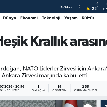
6
°
28
4
Dünya
Ekonomi
Teknoloji
Yaşam
Kültür
5
6
irleşik Krallık ara
G
6
oğan, NATO Liderler Zirvesi için Ankara’d
Ankara Zirvesi marjında kabul etti.
07.2026 - 20:56
1
19
2 DK
GÜNCELLEME
PAYLAŞIM
GÖSTERIM
OKUNMA SÜRESI