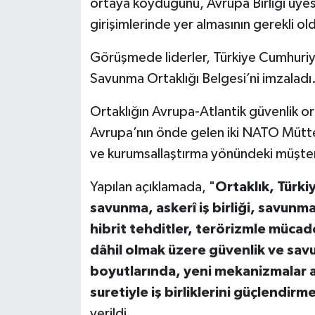
ortaya koyduğunu, Avrupa Birliği üye
girişimlerinde yer almasının gerekli ol
Görüşmede liderler, Türkiye Cumhuriyeti
Savunma Ortaklığı Belgesi’ni imzaladı
Ortaklığın Avrupa-Atlantik güvenlik or
Avrupa’nın önde gelen iki NATO Müttefi
ve kurumsallaştırma yönündeki müşterek k
Yapılan açıklamada, "
Ortaklık, Türkiye
savunma, askerî iş birliği, savunma
hibrit tehditler, terörizmle mücadele
dâhil olmak üzere güvenlik ve savu
boyutlarında, yeni mekanizmalar ara
suretiyle iş birliklerini güçlendirm
verildi.