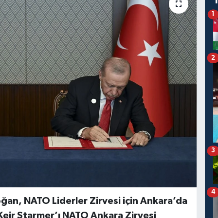
1
2
3
4
an, NATO Liderler Zirvesi için Ankara’da
 Keir Starmer’ı NATO Ankara Zirvesi