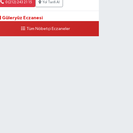
0 (212) 243 21 15
Yol Tarifi Al
Güleryüz Eczanesi
iripaşa Mahallesi Şaban Deresi Sokak 7 D Koç Müzesi
Tüm Nöbetçi Eczaneler
rkası-kalaycıbahçe Meydana Doğru
0 (212) 369 95 85
Yol Tarifi Al