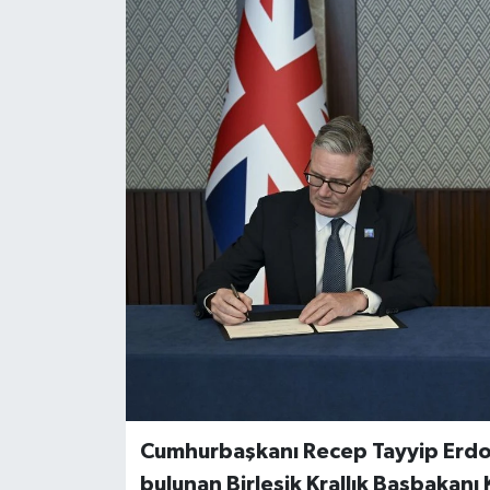
Cumhurbaşkanı Recep Tayyip Erdoğ
bulunan Birleşik Krallık Başbakanı