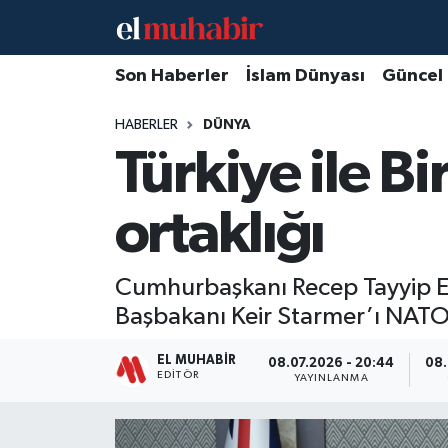
Hava Durumu
Son Haberler
İslam Dünyası
Güncel
HABERLER
DÜNYA
Trafik Durumu
Türkiye ile B
Süper Lig Puan Durumu ve Fikstür
ortaklığı
Tüm Manşetler
Son Dakika Haberleri
Cumhurbaşkanı Recep Tayyip Erd
Başbakanı Keir Starmer’ı NATO 
Haber Arşivi
EL MUHABIR
08.07.2026 - 20:44
08.
EDITÖR
YAYINLANMA