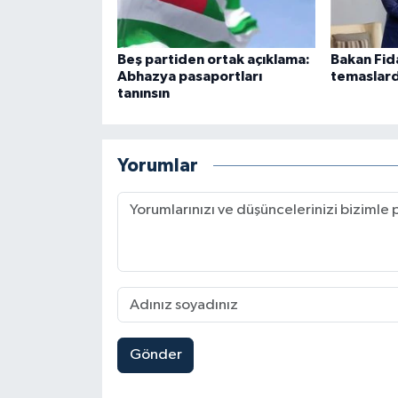
Beş partiden ortak açıklama:
Bakan Fid
Abhazya pasaportları
temaslard
tanınsın
Yorumlar
Gönder