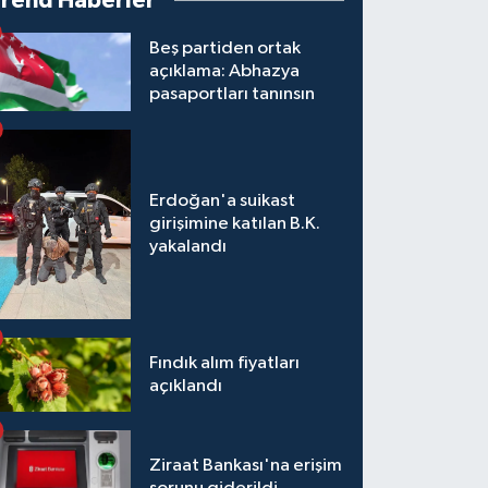
Trend Haberler
Beş partiden ortak
açıklama: Abhazya
pasaportları tanınsın
Erdoğan'a suikast
girişimine katılan B.K.
yakalandı
Fındık alım fiyatları
açıklandı
Ziraat Bankası'na erişim