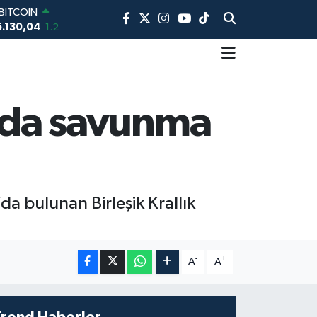
BITCOIN
5.130,04
1.2
DOLAR
7,7106
0.17
EURO
5,1652
0.27
STERLİN
4,4046
0.35
sında savunma
RAM ALTIN
618.49
2.12
BİST100
13.773
-19
a bulunan Birleşik Krallık
-
+
A
A