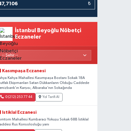
₺
İstanbul Beyoğlu Nöbetçi
Eczaneler
Kasımpaşa Eczanesi
ahya Kahya Mahallesi Kasımpaşa Bostanı Sokak 18A
utfak Ekipmanları Satan Dükkanların Olduğu Caddede
enizbank'ın Karşısı, Albaraka'nın Sokağında
0 (212) 253 77 44
Yol Tarifi Al
Istiklal Eczanesi
omtom Mahallesi Kumbaracı Yokuşu Sokak 68B İstiklal
addesi Rus Konsolosluğu yanı