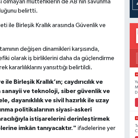
si olmayan müttefiklerin de AB’nin savunma
duğunu belirtti.
 ile Birleşik Krallık arasında Güvenlik ve
.
tamının değişen dinamikleri karşısında,
ki olarak iş birliklerini daha da güçlendirme
ararlılıklarını yansıttığı belirtildi.
 ile Birleşik Krallık’ın; caydırıcılık ve
Y
M
 sanayii ve teknoloji, siber güvenlik ve
D
, dayanıklılık ve sivil hazırlık ile uzay
nma politikalarının siyasi-askerî
cılığıyla istişarelerini derinleştirmek
T
elerine imkân tanıyacaktır."
ifadelerine yer
C