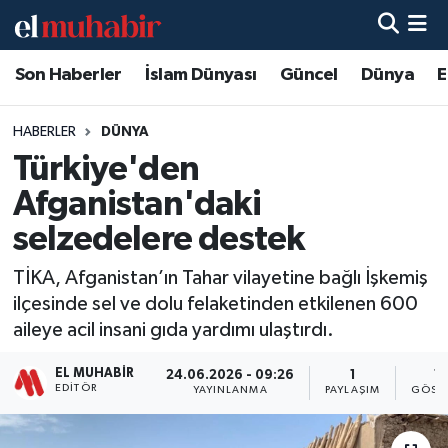
Son Haberler
İslam Dünyası
Güncel
Dünya
E
Hava Durumu
Trafik Durumu
HABERLER
DÜNYA
Türkiye'den
Süper Lig Puan Durumu ve Fikstür
Afganistan'daki
Tüm Manşetler
selzedelere destek
TİKA, Afganistan’ın Tahar vilayetine bağlı İşkemiş
Son Dakika Haberleri
ilçesinde sel ve dolu felaketinden etkilenen 600
aileye acil insani gıda yardımı ulaştırdı.
Haber Arşivi
EL MUHABIR
24.06.2026 - 09:26
1
15
EDITÖR
YAYINLANMA
PAYLAŞIM
GÖST