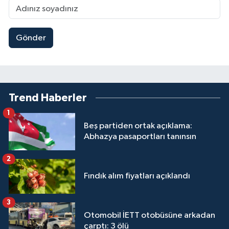
Gönder
Trend Haberler
1
Beş partiden ortak açıklama:
Abhazya pasaportları tanınsın
2
Fındık alım fiyatları açıklandı
3
Otomobil İETT otobüsüne arkadan
çarptı: 3 ölü