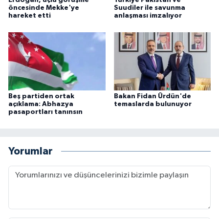
Erdoğan, üçlü görüşme
Türkiye Pakistan ve
öncesinde Mekke'ye
Suudiler ile savunma
hareket etti
anlaşması imzalıyor
Beş partiden ortak
Bakan Fidan Ürdün'de
açıklama: Abhazya
temaslarda bulunuyor
pasaportları tanınsın
Yorumlar