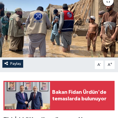
Paylaş
-
+
A
A
Bakan Fidan Ürdün'de
temaslarda bulunuyor