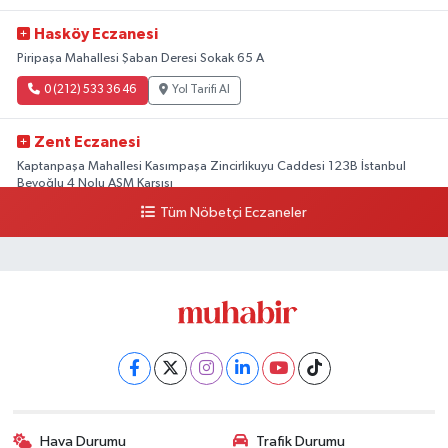
Hasköy Eczanesi
Piripaşa Mahallesi Şaban Deresi Sokak 65 A
0 (212) 533 36 46
Yol Tarifi Al
Zent Eczanesi
Kaptanpaşa Mahallesi Kasımpaşa Zincirlikuyu Caddesi 123B İstanbul
Beyoğlu 4 Nolu ASM Karşısı
Tüm Nöbetçi Eczaneler
0 (212) 297 96 92
Yol Tarifi Al
Hava Durumu
Trafik Durumu