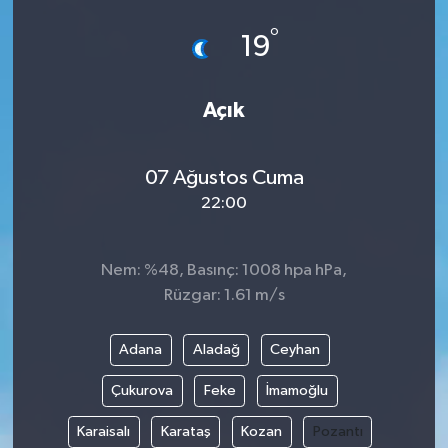
°
19
Açık
07 Ağustos Cuma
22:00
Nem: %48, Basınç: 1008 hpa hPa,
Rüzgar: 1.61 m/s
Adana
Aladağ
Ceyhan
Çukurova
Feke
İmamoğlu
Karaisalı
Karataş
Kozan
Pozantı