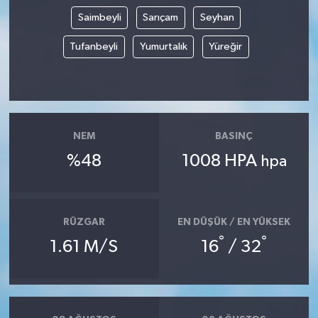
Saimbeyli
Sarıçam
Seyhan
Tufanbeyli
Yumurtalık
Yüreğir
NEM
BASINÇ
%48
1008 HPA
hpa
RÜZGAR
EN DÜŞÜK / EN YÜKSEK
°
°
1.61 M/S
16
/ 32