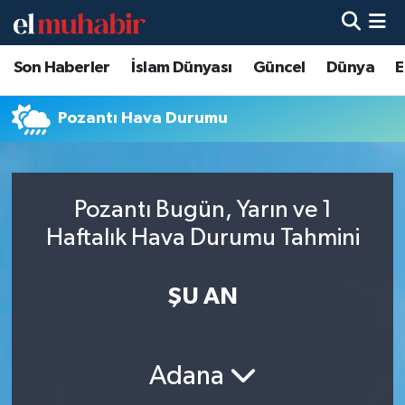
Son Haberler
İslam Dünyası
Güncel
Dünya
E
Hava Durumu
Trafik Durumu
Pozantı Hava Durumu
Süper Lig Puan Durumu ve Fikstür
Pozantı Bugün, Yarın ve 1
Tüm Manşetler
Haftalık Hava Durumu Tahmini
Son Dakika Haberleri
ŞU AN
Haber Arşivi
Adana