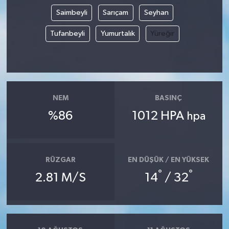
Saimbeyli
Sarıçam
Seyhan
Tufanbeyli
Yumurtalık
Yüreğir
NEM
BASINÇ
%86
1012 HPA
hpa
RÜZGAR
EN DÜŞÜK / EN YÜKSEK
°
°
2.81 M/S
14
/ 32