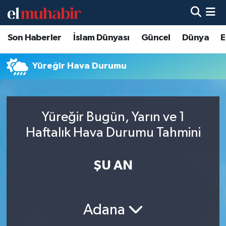
Son Haberler
İslam Dünyası
Güncel
Dünya
E
Hava Durumu
Trafik Durumu
Yüreğir Hava Durumu
Süper Lig Puan Durumu ve Fikstür
Yüreğir Bugün, Yarın ve 1
Tüm Manşetler
Haftalık Hava Durumu Tahmini
Son Dakika Haberleri
ŞU AN
Haber Arşivi
Adana