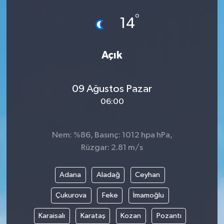
°
14
Açık
09 Ağustos Pazar
06:00
Nem: %86, Basınç: 1012 hpa hPa,
Rüzgar: 2.81 m/s
Adana
Aladağ
Ceyhan
Çukurova
Feke
İmamoğlu
Karaisalı
Karataş
Kozan
Pozantı