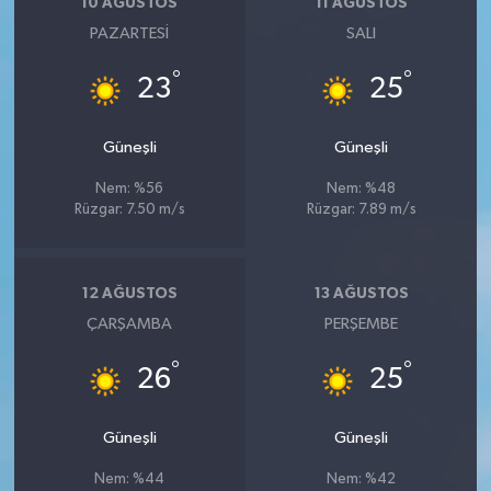
10 AĞUSTOS
11 AĞUSTOS
PAZARTESI
SALI
°
°
23
25
Güneşli
Güneşli
Nem: %56
Nem: %48
Rüzgar: 7.50 m/s
Rüzgar: 7.89 m/s
12 AĞUSTOS
13 AĞUSTOS
ÇARŞAMBA
PERŞEMBE
°
°
26
25
Güneşli
Güneşli
Nem: %44
Nem: %42