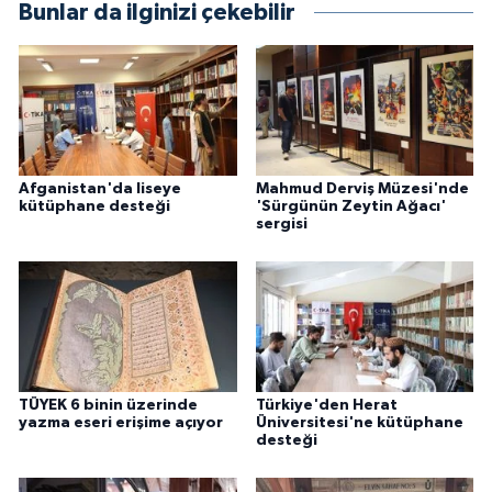
Bunlar da ilginizi çekebilir
Afganistan'da liseye
Mahmud Derviş Müzesi'nde
kütüphane desteği
'Sürgünün Zeytin Ağacı'
sergisi
TÜYEK 6 binin üzerinde
Türkiye'den Herat
yazma eseri erişime açıyor
Üniversitesi'ne kütüphane
desteği