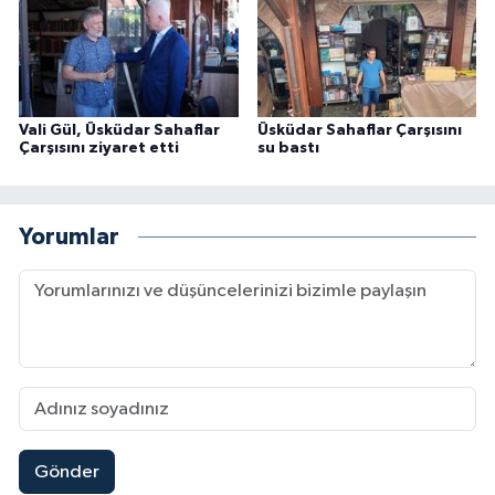
Vali Gül, Üsküdar Sahaflar
Üsküdar Sahaflar Çarşısını
Çarşısını ziyaret etti
su bastı
Yorumlar
Gönder