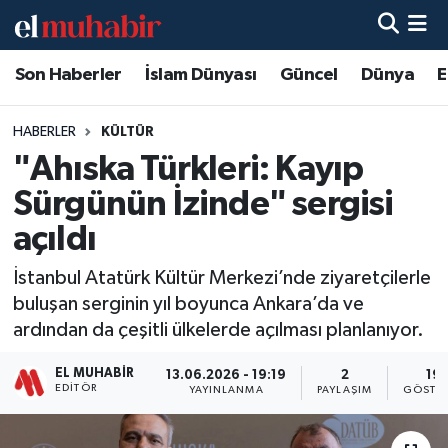
Son Haberler
İslam Dünyası
Güncel
Dünya
E
Hava Durumu
Trafik Durumu
HABERLER
KÜLTÜR
"Ahıska Türkleri: Kayıp
Süper Lig Puan Durumu ve Fikstür
Sürgünün İzinde" sergisi
Tüm Manşetler
açıldı
İstanbul Atatürk Kültür Merkezi’nde ziyaretçilerle
Son Dakika Haberleri
buluşan serginin yıl boyunca Ankara’da ve
ardından da çeşitli ülkelerde açılması planlanıyor.
Haber Arşivi
EL MUHABIR
13.06.2026 - 19:19
2
19
EDITÖR
YAYINLANMA
PAYLAŞIM
GÖSTE