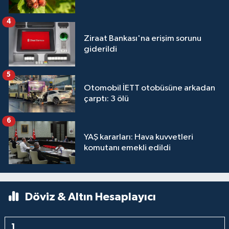
4
Ziraat Bankası'na erişim sorunu
giderildi
5
Otomobil İETT otobüsüne arkadan
çarptı: 3 ölü
6
YAŞ kararları: Hava kuvvetleri
komutanı emekli edildi
Döviz & Altın Hesaplayıcı