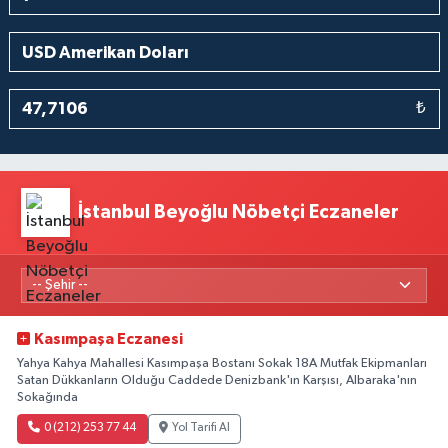
₺
İstanbul Beyoğlu Nöbetçi Eczaneler
Kasımpaşa Eczanesi
Yahya Kahya Mahallesi Kasımpaşa Bostanı Sokak 18A Mutfak Ekipmanları
Satan Dükkanların Olduğu Caddede Denizbank'ın Karşısı, Albaraka'nın
Sokağında
0 (212) 253 77 44
Yol Tarifi Al