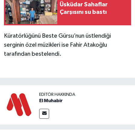
Üsküdar Sahaflar
Çarşısını su bastı
Küratörlüğünü Beste Gürsu’nun üstlendiği
serginin özel müzikleri ise Fahir Atakoğlu
tarafından bestelendi.
EDITÖR HAKKINDA
El Muhabir