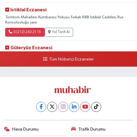
Istiklal Eczanesi
Tomtom Mahallesi Kumbaracı Yokuşu Sokak 68B İstiklal Caddesi Rus
Konsolosluğu yanı
0 (212) 243 21 15
Yol Tarifi Al
Güleryüz Eczanesi
Piripaşa Mahallesi Şaban Deresi Sokak 7 D Koç Müzesi Arkası-
Tüm Nöbetçi Eczaneler
kalaycıbahçe Meydana Doğru
0 (212) 369 95 85
Yol Tarifi Al
Hava Durumu
Trafik Durumu