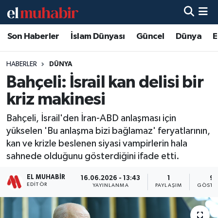
Son Haberler
İslam Dünyası
Güncel
Dünya
E
Hava Durumu
Trafik Durumu
HABERLER
DÜNYA
Bahçeli: İsrail kan delisi bir
Süper Lig Puan Durumu ve Fikstür
kriz makinesi
Tüm Manşetler
Bahçeli, İsrail'den İran-ABD anlaşması için
yükselen 'Bu anlaşma bizi bağlamaz' feryatlarının,
Son Dakika Haberleri
kan ve krizle beslenen siyasi vampirlerin hala
sahnede olduğunu gösterdiğini ifade etti.
Haber Arşivi
EL MUHABIR
16.06.2026 - 13:43
1
9
EDITÖR
YAYINLANMA
PAYLAŞIM
GÖSTE