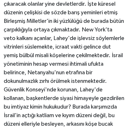
çıkaracak olanlar yine devletlerdir. İşte küresel
düzenin çelişkisi de sözde barış yeminleri etmiş
Birleşmiş Milletler'in iki yüzlülüğü de burada bütün
çarpıklığıyla ortaya çıkmaktadır. New York'ta
veto kalkanı açanlar, Lahey'de işlevsiz söylemlerle
vitrinleri süslemekte, icraat vakti gelince dut
yemiş bülbül misali köşelerine çekilmektedir. İsrail
yönetiminin hesap vermesi ihtimali ufukta
belirince, Netanyahu'nun etrafına bir
dokunulmazlık zırhı örülmek istenmektedir.
Güvenlik Konseyi'nde korunan, Lahey'de
kollanan, başkentlerde siyasi himayeyle gezdirilen
bu imtiyaz kimin hukukudur? Burada karşımızda
İsrail'in açtığı katliam ve kıyım düzeni değil, bu
düzeni elleriyle besleyen, arkasını köşe bucak