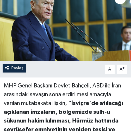
Paylaş
-
+
A
A
MHP Genel Başkanı Devlet Bahçeli, ABD ile İran
arasındaki savaşın sona erdirilmesi amacıyla
varılan mutabakata ilişkin,
"İsviçre'de atılacağı
açıklanan imzaların, bölgemizde sulh-u
sükunun hakim kılınması, Hürmüz hattında
seyrüsefer emniyetinin yeniden tesisi ve