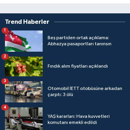
Trend Haberler
1
Beş partiden ortak açıklama:
Abhazya pasaportları tanınsın
2
Fındık alım fiyatları açıklandı
3
Otomobil İETT otobüsüne arkadan
çarptı: 3 ölü
4
YAŞ kararları: Hava kuvvetleri
komutanı emekli edildi