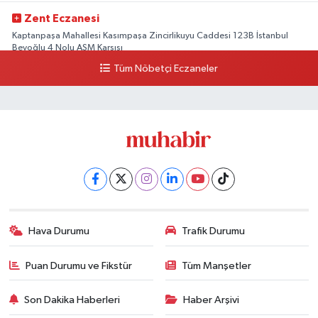
Zent Eczanesi
Kaptanpaşa Mahallesi Kasımpaşa Zincirlikuyu Caddesi 123B İstanbul
Beyoğlu 4 Nolu ASM Karşısı
Tüm Nöbetçi Eczaneler
0 (212) 297 96 92
Yol Tarifi Al
Hava Durumu
Trafik Durumu
Puan Durumu ve Fikstür
Tüm Manşetler
Son Dakika Haberleri
Haber Arşivi