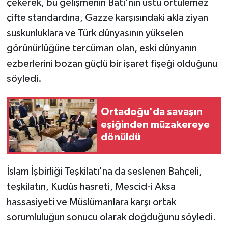
çekerek, bu gelişmenin Batı'nın üstü örtülemez
çifte standardına, Gazze karşısındaki akla ziyan
suskunluklara ve Türk dünyasının yükselen
görünürlüğüne tercüman olan, eski dünyanın
ezberlerini bozan güçlü bir işaret fişeği olduğunu
söyledi.
Ortadoğu'da savaşın
eşiğinden müzakereye
dönüldü
İslam İşbirliği Teşkilatı'na da seslenen Bahçeli,
teşkilatın, Kudüs hasreti, Mescid-i Aksa
hassasiyeti ve Müslümanlara karşı ortak
sorumluluğun sonucu olarak doğduğunu söyledi.