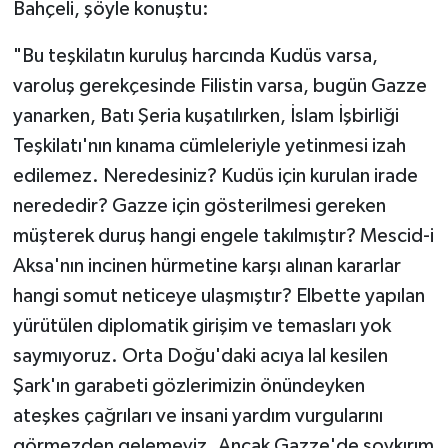
Bahçeli, şöyle konuştu:
"Bu teşkilatın kuruluş harcında Kudüs varsa,
varoluş gerekçesinde Filistin varsa, bugün Gazze
yanarken, Batı Şeria kuşatılırken, İslam İşbirliği
Teşkilatı'nın kınama cümleleriyle yetinmesi izah
edilemez. Neredesiniz? Kudüs için kurulan irade
nerededir? Gazze için gösterilmesi gereken
müşterek duruş hangi engele takılmıştır? Mescid-i
Aksa'nın incinen hürmetine karşı alınan kararlar
hangi somut neticeye ulaşmıştır? Elbette yapılan
yürütülen diplomatik girişim ve temasları yok
saymıyoruz. Orta Doğu'daki acıya lal kesilen
Şark'ın garabeti gözlerimizin önündeyken
ateşkes çağrıları ve insani yardım vurgularını
görmezden gelemeyiz. Ancak Gazze'de soykırım