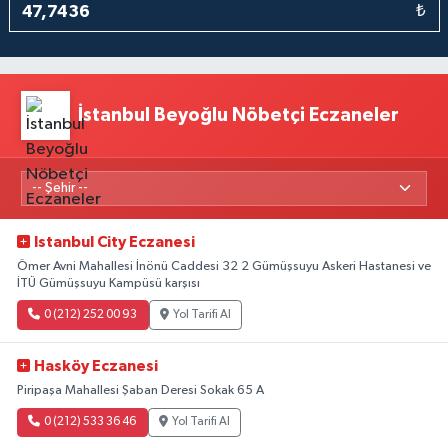
₺
İstanbul Beyoğlu Nöbetçi Eczaneler
Istanbul City Eczanesi
Ömer Avni Mahallesi İnönü Caddesi 32 2 Gümüşsuyu Askeri Hastanesi ve
İTÜ Gümüşsuyu Kampüsü karşısı
0 (212) 252 00 93
Yol Tarifi Al
Hasköy Eczanesi
Piripaşa Mahallesi Şaban Deresi Sokak 65 A
0 (212) 533 36 46
Yol Tarifi Al