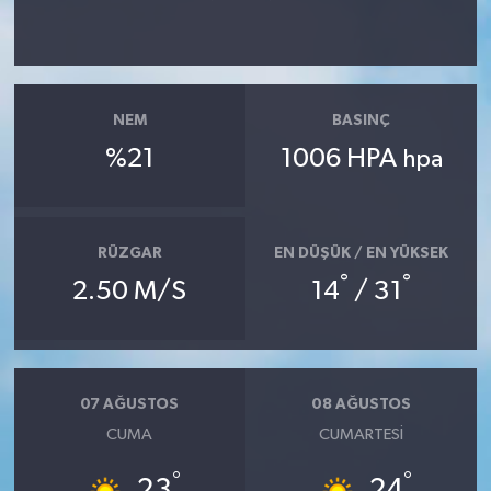
NEM
BASINÇ
%21
1006 HPA
hpa
RÜZGAR
EN DÜŞÜK / EN YÜKSEK
°
°
2.50 M/S
14
/ 31
07 AĞUSTOS
08 AĞUSTOS
CUMA
CUMARTESI
°
°
23
24