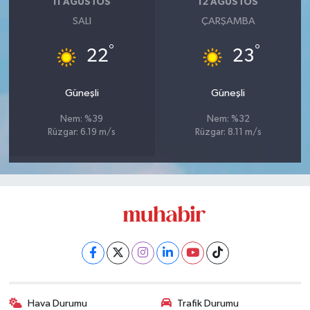
11 AĞUSTOS
12 AĞUSTOS
SALI
ÇARŞAMBA
°
°
22
23
Güneşli
Güneşli
Nem: %39
Nem: %32
Rüzgar: 6.19 m/s
Rüzgar: 8.11 m/s
Hava Durumu
Trafik Durumu