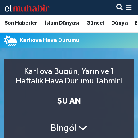
Son Haberler
İslam Dünyası
Güncel
Dünya
E
Hava Durumu
Trafik Durumu
Karlıova Hava Durumu
Süper Lig Puan Durumu ve Fikstür
Karlıova Bugün, Yarın ve 1
Tüm Manşetler
Haftalık Hava Durumu Tahmini
Son Dakika Haberleri
ŞU AN
Haber Arşivi
Bingöl