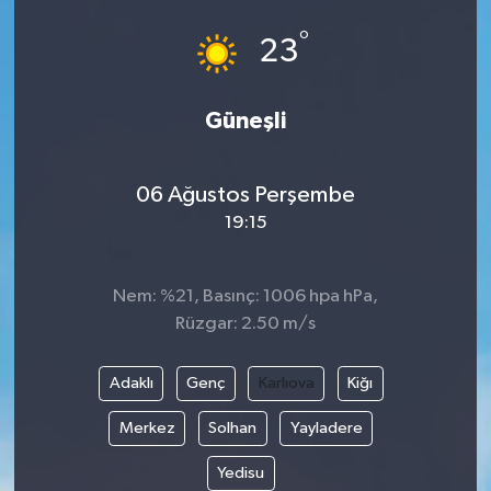
°
23
Güneşli
06 Ağustos Perşembe
19:15
Nem: %21, Basınç: 1006 hpa hPa,
Rüzgar: 2.50 m/s
Adaklı
Genç
Karlıova
Kiğı
Merkez
Solhan
Yayladere
Yedisu