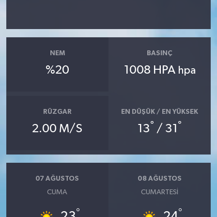
NEM
BASINÇ
%20
1008 HPA
hpa
RÜZGAR
EN DÜŞÜK / EN YÜKSEK
°
°
2.00 M/S
13
/ 31
07 AĞUSTOS
08 AĞUSTOS
CUMA
CUMARTESI
°
°
23
24