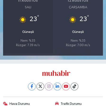
11 AĞUSTOS
12 AĞUSTOS
SALI
ÇARŞAMBA
°
°
23
23
Güneşli
Güneşli
Nem: %35
Nem: %35
Rüzgar: 7.39 m/s
Rüzgar: 7.00 m/s
Hava Durumu
Trafik Durumu