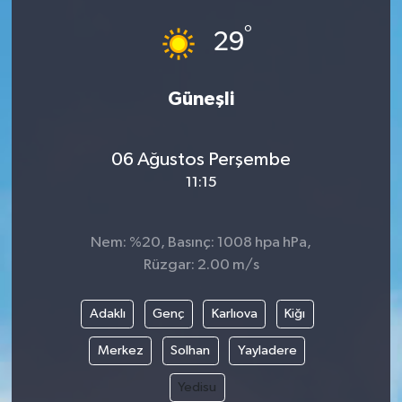
°
29
Güneşli
06 Ağustos Perşembe
11:15
Nem: %20, Basınç: 1008 hpa hPa,
Rüzgar: 2.00 m/s
Adaklı
Genç
Karlıova
Kiğı
Merkez
Solhan
Yayladere
Yedisu