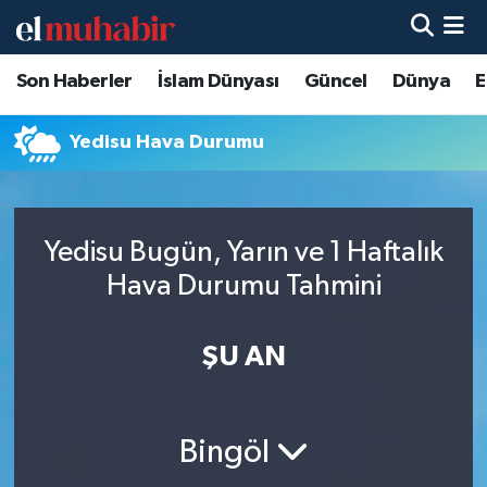
Son Haberler
İslam Dünyası
Güncel
Dünya
E
Hava Durumu
Trafik Durumu
Yedisu Hava Durumu
Süper Lig Puan Durumu ve Fikstür
Yedisu Bugün, Yarın ve 1 Haftalık
Tüm Manşetler
Hava Durumu Tahmini
Son Dakika Haberleri
ŞU AN
Haber Arşivi
Bingöl