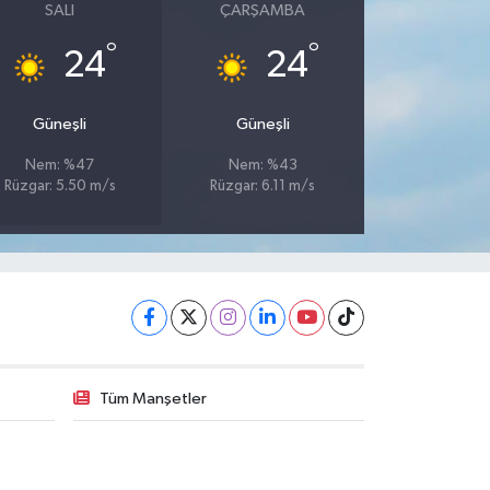
SALI
ÇARŞAMBA
°
°
24
24
Güneşli
Güneşli
Nem: %47
Nem: %43
Rüzgar: 5.50 m/s
Rüzgar: 6.11 m/s
Tüm Manşetler