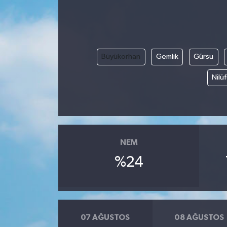
Büyükorhan
Gemlik
Gürsu
Nilü
NEM
%24
07 AĞUSTOS
08 AĞUSTOS