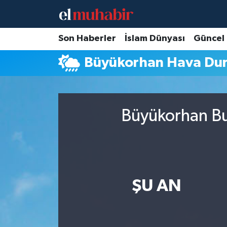
Hava Durumu
Son Haberler
İslam Dünyası
Güncel
Büyükorhan Hava Du
Trafik Durumu
Süper Lig Puan Durumu ve Fikstür
Büyükorhan Bu
Tüm Manşetler
Son Dakika Haberleri
Haber Arşivi
ŞU AN