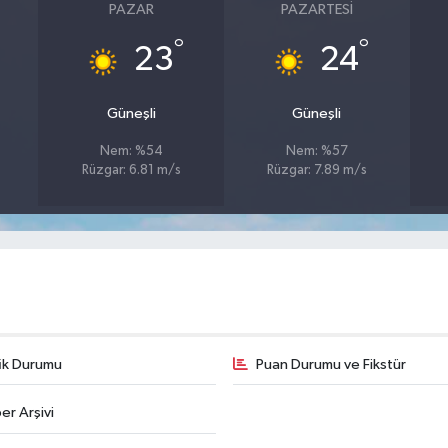
PAZAR
PAZARTESI
°
°
23
24
Güneşli
Güneşli
Nem: %54
Nem: %57
Rüzgar: 6.81 m/s
Rüzgar: 7.89 m/s
fik Durumu
Puan Durumu ve Fikstür
er Arşivi