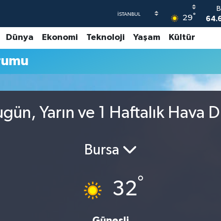
B
°
29
64.
Dünya
Ekonomi
Teknoloji
Yaşam
Kültür
47
rumu
55
64
GR
65
gün, Yarın ve 1 Haftalık Hava 
B
1
Bursa
°
32
Güneşli