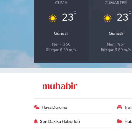
CUMA
CUMARTESI
°
°
23
23
Güneşli
Güneşli
Nem: %56
Nem: %51
Rüzgar: 6.39 m/s
Rüzgar: 5.89 m/s
Hava Durumu
Tra
Son Dakika Haberleri
Hab