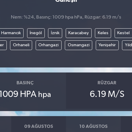
Nem: %24, Basınç: 1009 hpa hPa, Rüzgar: 6.19 m/s
Harmancık
İnegöl
İznik
Karacabey
Keles
Kestel
fer
Orhaneli
Orhangazi
Osmangazi
Yenişehir
Yıld
BASINÇ
RÜZGAR
1009 HPA
6.19 M/S
hpa
09 AĞUSTOS
10 AĞUSTOS