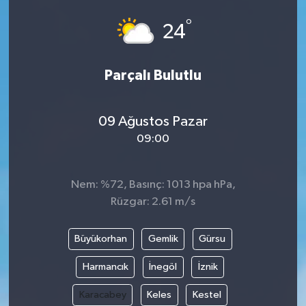
°
24
Parçalı Bulutlu
09 Ağustos Pazar
09:00
Nem: %72, Basınç: 1013 hpa hPa,
Rüzgar: 2.61 m/s
Büyükorhan
Gemlik
Gürsu
Harmancık
İnegöl
İznik
Karacabey
Keles
Kestel