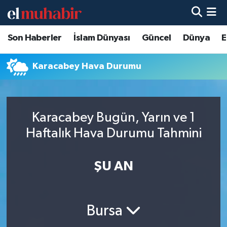
Son Haberler
İslam Dünyası
Güncel
Dünya
E
Hava Durumu
Trafik Durumu
Karacabey Hava Durumu
Süper Lig Puan Durumu ve Fikstür
Karacabey Bugün, Yarın ve 1
Tüm Manşetler
Haftalık Hava Durumu Tahmini
Son Dakika Haberleri
ŞU AN
Haber Arşivi
Bursa