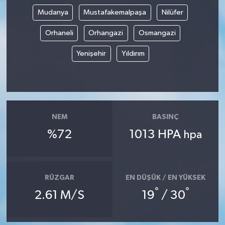
Mudanya
Mustafakemalpaşa
Nilüfer
Orhaneli
Orhangazi
Osmangazi
Yenişehir
Yıldırım
NEM
BASINÇ
%72
1013 HPA
hpa
RÜZGAR
EN DÜŞÜK / EN YÜKSEK
°
°
2.61 M/S
19
/ 30