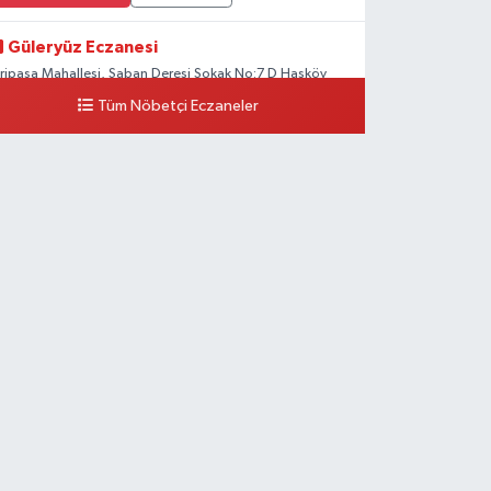
Güleryüz Eczanesi
iripaşa Mahallesi, Şaban Deresi Sokak No:7 D Hasköy
eyoğlu İstanbul
Tüm Nöbetçi Eczaneler
0 (212) 369 95 85
Yol Tarifi Al