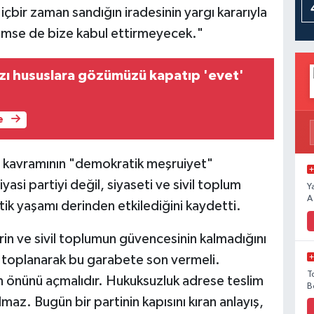
çbir zaman sandığın iradesinin yargı kararıyla
Kimse de bize kabul ettirmeyecek."
ı hususlara gözümüzü kapatıp 'evet'
e
ar kavramının "demokratik meşruiyet"
yasi partiyi değil, siyaseti ve sivil toplum
Y
A
ik yaşamı derinden etkilediğini kaydetti.
erin ve sivil toplumun güvencesinin kalmadığını
l toplanarak bu garabete son vermeli.
T
n önünü açmalıdır. Hukuksuzluk adrese teslim
B
maz. Bugün bir partinin kapısını kıran anlayış,