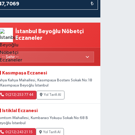
₺
İstanbul Beyoğlu Nöbetçi
Eczaneler
Kasımpaşa Eczanesi
ahya Kahya Mahallesi, Kasımpaşa Bostanı Sokak No:18
 Kasımpaşa Beyoğlu İstanbul
0 (212) 253 77 44
Yol Tarifi Al
Istiklal Eczanesi
omtom Mahallesi, Kumbaracı Yokuşu Sokak No:68 B
eyoğlu İstanbul
0 (212) 243 21 15
Yol Tarifi Al