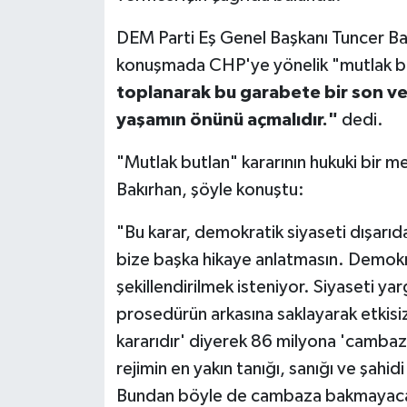
DEM Parti Eş Genel Başkanı Tuncer Bak
konuşmada CHP'ye yönelik "mutlak butl
toplanarak bu garabete bir son ver
yaşamın önünü açmalıdır."
dedi.
"Mutlak butlan" kararının hukuki bir 
Bakırhan, şöyle konuştu:
"Bu karar, demokratik siyaseti dışarıda
bize başka hikaye anlatmasın. Demokr
şekillendirilmek isteniyor. Siyaseti ya
prosedürün arkasına saklayarak etkisiz
kararıdır' diyerek 86 milyona 'camba
rejimin en yakın tanığı, sanığı ve şahi
Bundan böyle de cambaza bakmayacağız