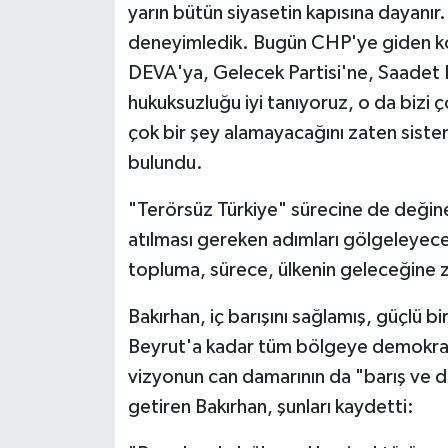
yarın bütün siyasetin kapısına dayanı
deneyimledik. Bugün CHP'ye giden ko
DEVA'ya, Gelecek Partisi'ne, Saadet Pa
hukuksuzluğu iyi tanıyoruz, o da bizi ç
çok bir şey alamayacağını zaten siste
bulundu.
"Terörsüz Türkiye" sürecine de değine
atılması gereken adımları gölgeleyece
topluma, sürece, ülkenin geleceğine zar
Bakırhan, iç barışını sağlamış, güçlü b
Beyrut'a kadar tüm bölgeye demokrati
vizyonun can damarının da "barış ve 
getiren Bakırhan, şunları kaydetti: