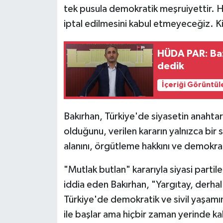
tek pusula demokratik meşruiyettir. Hi
iptal edilmesini kabul etmeyeceğiz. 
HÜDA PAR: Baz
dedik
İçeriği Görüntül
Bakırhan, Türkiye'de siyasetin anaht
olduğunu, verilen kararın yalnızca bir si
alanını, örgütleme hakkını ve demokrat
"Mutlak butlan" kararıyla siyasi partil
iddia eden Bakırhan, "Yargıtay, derha
Türkiye'de demokratik ve sivil yaşamı
ile başlar ama hiçbir zaman yerinde kal