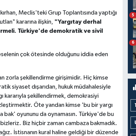
ırhan, Meclis'teki Grup Toplantısında yaptığı
5
an" kararına ilişkin,
"Yargıtay derhal
meli. Türkiye'de demokratik ve sivil
6
meselenin çok ötesinde olduğunu iddia eden
n zorla şekillendirme girişimidir. Hiç kimse
atik siyaset dışarıdan, hukuk müdahalesiyle
rgı kararıyla şekillendirmek, demokrasiyi
leştirmektir. Öte yandan kimse 'bu bir yargı
za bak' oyununu da oynamasın. Türkiye'de bu
di bizleriz. Biz hiçbir zaman cambaza bakmadık.
. İstisnanın kural haline geldiği bir düzende