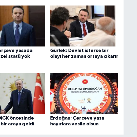
erçeve yasada
Gürlek: Devlet isterse bir
zel statü yok
olayı her zaman ortaya çıkarır
MGK öncesinde
Erdoğan: Çerçeve yasa
e bir araya geldi
hayırlara vesile olsun