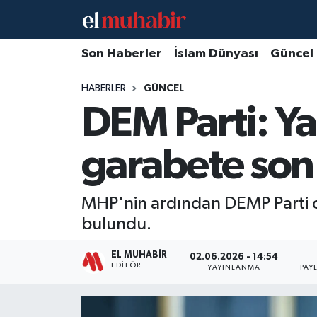
Hava Durumu
Son Haberler
İslam Dünyası
Güncel
HABERLER
GÜNCEL
Trafik Durumu
DEM Parti: Ya
Süper Lig Puan Durumu ve Fikstür
garabete son
Tüm Manşetler
Son Dakika Haberleri
MHP'nin ardından DEMP Parti de
bulundu.
Haber Arşivi
EL MUHABIR
02.06.2026 - 14:54
EDITÖR
YAYINLANMA
PAY