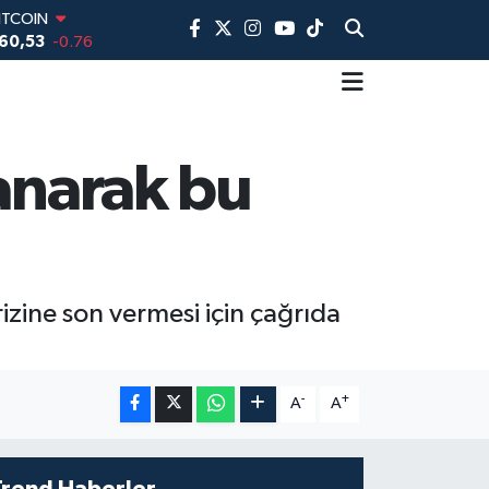
60,53
-0.76
DOLAR
,7069
0.17
EURO
,0265
0.01
TERLİN
,1897
0.02
AM ALTIN
lanarak bu
74.81
1.44
İST100
3.887
64
zine son vermesi için çağrıda
-
+
A
A