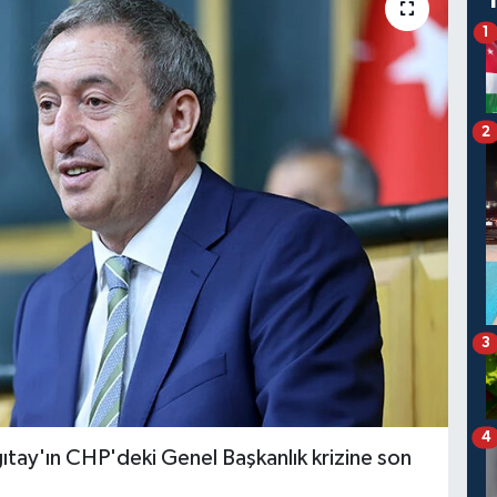
1
2
3
4
tay'ın CHP'deki Genel Başkanlık krizine son