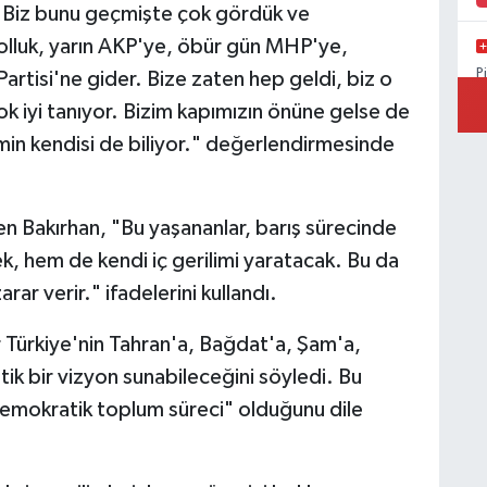
r. Biz bunu geçmişte çok gördük ve
lluk, yarın AKP'ye, öbür gün MHP'ye,
P
rtisi'ne gider. Bize zaten hep geldi, biz o
B
ok iyi tanıyor. Bizim kapımızın önüne gelse de
min kendisi de biliyor." değerlendirmesinde
n Bakırhan, "Bu yaşananlar, barış sürecinde
k, hem de kendi iç gerilimi yaratacak. Bu da
ar verir." ifadelerini kullandı.
ir Türkiye'nin Tahran'a, Bağdat'a, Şam'a,
k bir vizyon sunabileceğini söyledi. Bu
demokratik toplum süreci" olduğunu dile