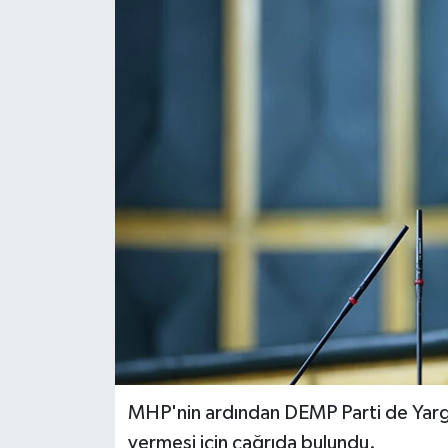
MHP'nin ardından DEMP Parti de Yargı
vermesi için çağrıda bulundu.