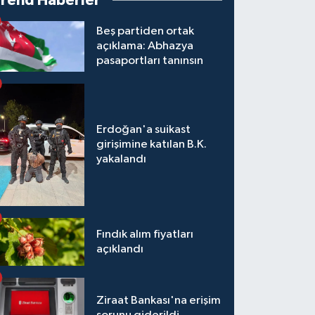
Trend Haberler
Beş partiden ortak
açıklama: Abhazya
pasaportları tanınsın
Erdoğan'a suikast
girişimine katılan B.K.
yakalandı
Fındık alım fiyatları
açıklandı
Ziraat Bankası'na erişim