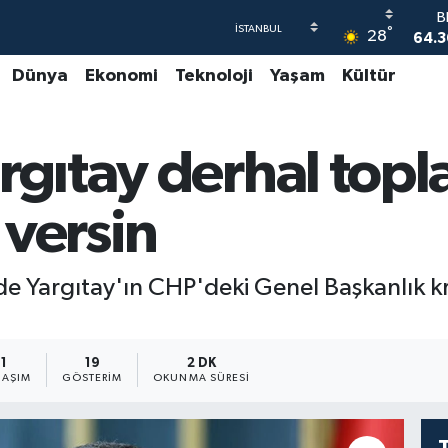
64.3
°
28
47
Dünya
Ekonomi
Teknoloji
Yaşam
Kültür
55
S
64
GR
rgıtay derhal top
65
B
1
 versin
 Yargıtay'ın CHP'deki Genel Başkanlık kri
1
19
2 DK
LAŞIM
GÖSTERIM
OKUNMA SÜRESI