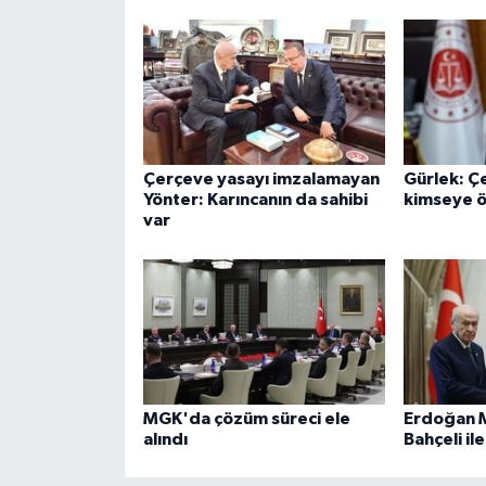
Çerçeve yasayı imzalamayan
Gürlek: Ç
Yönter: Karıncanın da sahibi
kimseye ö
var
MGK'da çözüm süreci ele
Erdoğan 
alındı
Bahçeli il