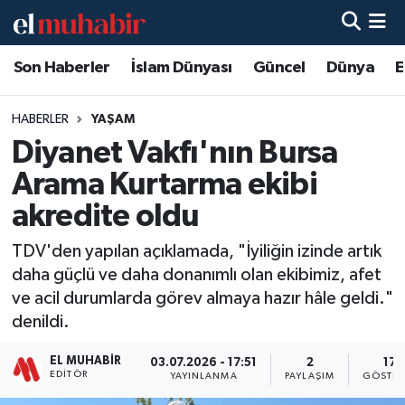
Son Haberler
İslam Dünyası
Güncel
Dünya
E
Hava Durumu
Trafik Durumu
HABERLER
YAŞAM
Diyanet Vakfı'nın Bursa
Süper Lig Puan Durumu ve Fikstür
Arama Kurtarma ekibi
Tüm Manşetler
akredite oldu
TDV'den yapılan açıklamada, "İyiliğin izinde artık
Son Dakika Haberleri
daha güçlü ve daha donanımlı olan ekibimiz, afet
ve acil durumlarda görev almaya hazır hâle geldi."
Haber Arşivi
denildi.
EL MUHABIR
03.07.2026 - 17:51
2
17
EDITÖR
YAYINLANMA
PAYLAŞIM
GÖSTER