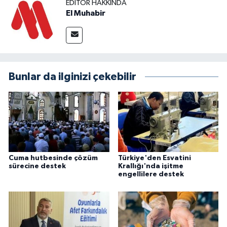
EDITÖR HAKKINDA
El Muhabir
Bunlar da ilginizi çekebilir
Cuma hutbesinde çözüm
Türkiye'den Esvatini
sürecine destek
Krallığı'nda işitme
engellilere destek