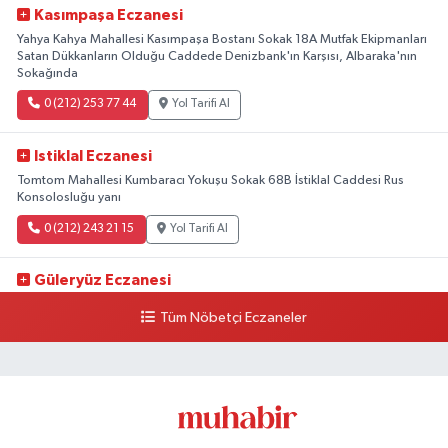
Kasımpaşa Eczanesi
Yahya Kahya Mahallesi Kasımpaşa Bostanı Sokak 18A Mutfak Ekipmanları
Satan Dükkanların Olduğu Caddede Denizbank'ın Karşısı, Albaraka'nın
Sokağında
0 (212) 253 77 44
Yol Tarifi Al
Istiklal Eczanesi
Tomtom Mahallesi Kumbaracı Yokuşu Sokak 68B İstiklal Caddesi Rus
Konsolosluğu yanı
0 (212) 243 21 15
Yol Tarifi Al
Güleryüz Eczanesi
Piripaşa Mahallesi Şaban Deresi Sokak 7 D Koç Müzesi Arkası-
Tüm Nöbetçi Eczaneler
kalaycıbahçe Meydana Doğru
0 (212) 369 95 85
Yol Tarifi Al