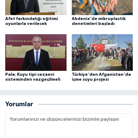
Afet farkındalığı eğitimi
Akdeniz'de mikroplastik
oyunlarla verilecek
denetimleri başladı
Pala: Kuyu tipi cezaevi
Türkiye'den Afganistan'da
sisteminden vazgeçilmeli
içme suyu projesi
Yorumlar