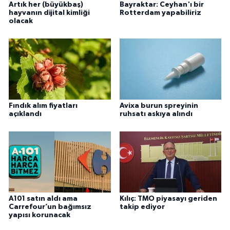
Artık her (büyükbaş)
Bayraktar: Ceyhan'ı bir
hayvanın dijital kimliği
Rotterdam yapabiliriz
olacak
Fındık alım fiyatları
Avixa burun spreyinin
açıklandı
ruhsatı askıya alındı
A101 satın aldı ama
Kılıç: TMO piyasayı geriden
Carrefour’un bağımsız
takip ediyor
yapısı korunacak