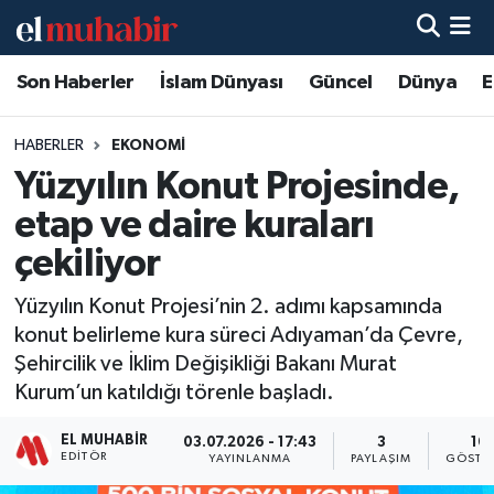
Son Haberler
İslam Dünyası
Güncel
Dünya
E
Hava Durumu
Trafik Durumu
HABERLER
EKONOMI
Yüzyılın Konut Projesinde,
Süper Lig Puan Durumu ve Fikstür
etap ve daire kuraları
Tüm Manşetler
çekiliyor
Yüzyılın Konut Projesi’nin 2. adımı kapsamında
Son Dakika Haberleri
konut belirleme kura süreci Adıyaman’da Çevre,
Şehircilik ve İklim Değişikliği Bakanı Murat
Haber Arşivi
Kurum’un katıldığı törenle başladı.
EL MUHABIR
03.07.2026 - 17:43
3
16
EDITÖR
YAYINLANMA
PAYLAŞIM
GÖSTE