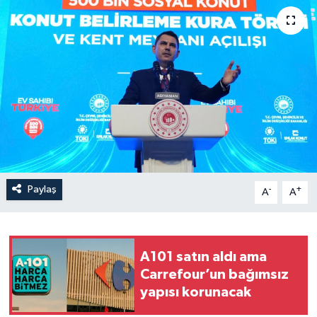
Paylaş
-
+
A
A
A101 satın aldı ama
Carrefour’un bağımsız
yapısı korunacak