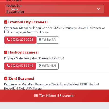
Istanbul City Eczanesi
Ömer Avni Mahallesi İnönü Caddesi 32 2 Gümüşsuyu Askeri Hastanesi ve
İTÜ Gümüşsuyu Kampüsü karşısı
0 (212) 252 00 93
Yol Tarifi Al
Hasköy Eczanesi
Piripaşa Mahallesi Şaban Deresi Sokak 65 A
0 (212) 533 36 46
Yol Tarifi Al
Zent Eczanesi
Kaptanpaşa Mahallesi Kasımpaşa Zincirlikuyu Caddesi 123B İstanbul
Beyoğlu 4 Nolu ASM Karşısı
Tüm Nöbetçi Eczaneler
0 (212) 297 96 92
Yol Tarifi Al