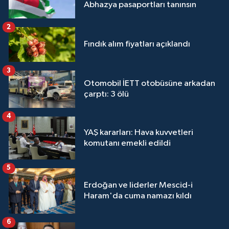
Abhazya pasaportları tanınsın
2
Fındık alım fiyatları açıklandı
3
Otomobil İETT otobüsüne arkadan
çarptı: 3 ölü
4
YAŞ kararları: Hava kuvvetleri
komutanı emekli edildi
5
Erdoğan ve liderler Mescid-i
Haram'da cuma namazı kıldı
6