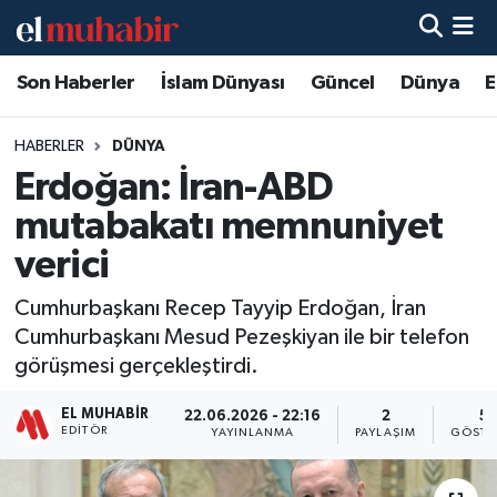
Son Haberler
İslam Dünyası
Güncel
Dünya
E
Hava Durumu
Trafik Durumu
HABERLER
DÜNYA
Erdoğan: İran-ABD
Süper Lig Puan Durumu ve Fikstür
mutabakatı memnuniyet
Tüm Manşetler
verici
Cumhurbaşkanı Recep Tayyip Erdoğan, İran
Son Dakika Haberleri
Cumhurbaşkanı Mesud Pezeşkiyan ile bir telefon
görüşmesi gerçekleştirdi.
Haber Arşivi
EL MUHABIR
22.06.2026 - 22:16
2
5
EDITÖR
YAYINLANMA
PAYLAŞIM
GÖSTE