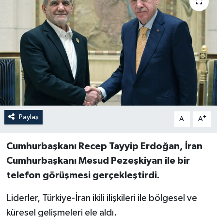
Paylaş
-
+
A
A
Cumhurbaşkanı Recep Tayyip Erdoğan, İran
Cumhurbaşkanı Mesud Pezeşkiyan ile bir
telefon görüşmesi gerçekleştirdi.
Liderler, Türkiye-İran ikili ilişkileri ile bölgesel ve
küresel gelişmeleri ele aldı.