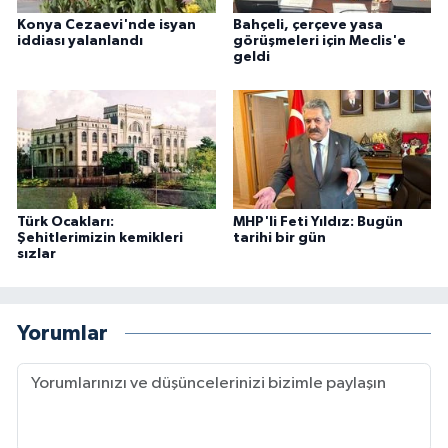
Konya Cezaevi'nde isyan
Bahçeli, çerçeve yasa
iddiası yalanlandı
görüşmeleri için Meclis'e
geldi
Türk Ocakları:
MHP'li Feti Yıldız: Bugün
Şehitlerimizin kemikleri
tarihi bir gün
sızlar
Yorumlar