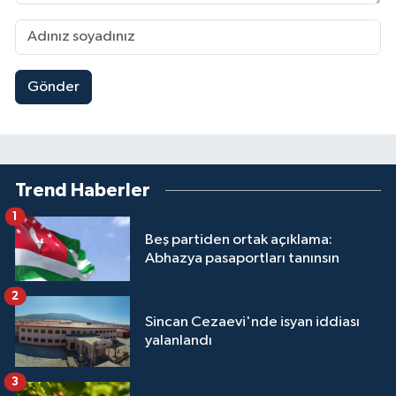
Gönder
Trend Haberler
1
Beş partiden ortak açıklama:
Abhazya pasaportları tanınsın
2
Sincan Cezaevi'nde isyan iddiası
yalanlandı
3