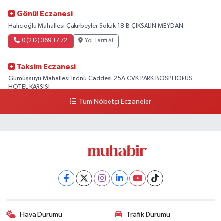
Gönül Eczanesi
Halıcıoğlu Mahallesi Çakırbeyler Sokak 18 B ÇIKSALIN MEYDAN
0 (212) 369 17 72
Yol Tarifi Al
Taksim Eczanesi
Gümüşsuyu Mahallesi İnönü Caddesi 25A CVK PARK BOSPHORUS
HOTEL KARŞISI
Tüm Nöbetçi Eczaneler
0 (212) 249 50 99
Yol Tarifi Al
Hava Durumu
Trafik Durumu