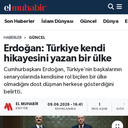
Son Haberler
İslam Dünyası
Güncel
Dünya
E
Hava Durumu
Trafik Durumu
HABERLER
GÜNCEL
Erdoğan: Türkiye kendi
Süper Lig Puan Durumu ve Fikstür
hikayesini yazan bir ülke
Tüm Manşetler
Cumhurbaşkanı Erdoğan, Türkiye'nin başkalarının
senaryolarında kendisine rol biçilen bir ülke
Son Dakika Haberleri
olmadığını dost düşman herkese gösterdiğini
belirtti.
Haber Arşivi
EL MUHABIR
09.06.2026 - 16:41
1
9
EDITÖR
YAYINLANMA
PAYLAŞIM
GÖSTE