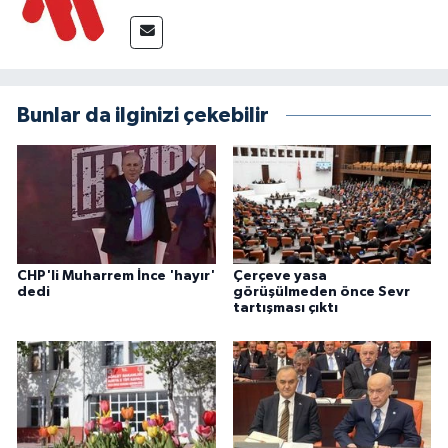
Bunlar da ilginizi çekebilir
CHP'li Muharrem İnce 'hayır'
Çerçeve yasa
dedi
görüşülmeden önce Sevr
tartışması çıktı