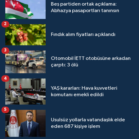
Beş partiden ortak açıklama:
Abhazya pasaportları tanınsın
2
Fındık alım fiyatları açıklandı
3
Otomobil İETT otobüsüne arkadan
çarptı: 3 ölü
4
YAŞ kararları: Hava kuvvetleri
komutanı emekli edildi
5
Usulsüz yollarla vatandaşlık elde
eden 687 kişiye işlem