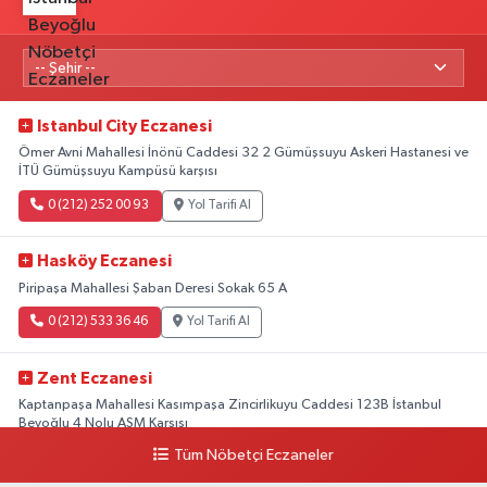
Istanbul City Eczanesi
Ömer Avni Mahallesi İnönü Caddesi 32 2 Gümüşsuyu Askeri Hastanesi ve
İTÜ Gümüşsuyu Kampüsü karşısı
0 (212) 252 00 93
Yol Tarifi Al
Hasköy Eczanesi
Piripaşa Mahallesi Şaban Deresi Sokak 65 A
0 (212) 533 36 46
Yol Tarifi Al
Zent Eczanesi
Kaptanpaşa Mahallesi Kasımpaşa Zincirlikuyu Caddesi 123B İstanbul
Beyoğlu 4 Nolu ASM Karşısı
Tüm Nöbetçi Eczaneler
0 (212) 297 96 92
Yol Tarifi Al