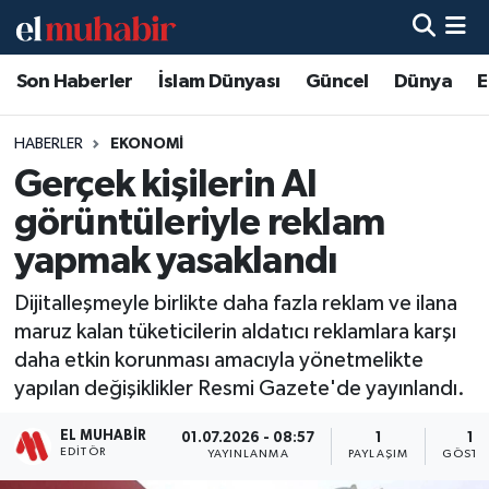
Son Haberler
İslam Dünyası
Güncel
Dünya
E
Hava Durumu
Trafik Durumu
HABERLER
EKONOMI
Gerçek kişilerin AI
Süper Lig Puan Durumu ve Fikstür
görüntüleriyle reklam
Tüm Manşetler
yapmak yasaklandı
Dijitalleşmeyle birlikte daha fazla reklam ve ilana
Son Dakika Haberleri
maruz kalan tüketicilerin aldatıcı reklamlara karşı
daha etkin korunması amacıyla yönetmelikte
Haber Arşivi
yapılan değişiklikler Resmi Gazete'de yayınlandı.
EL MUHABIR
01.07.2026 - 08:57
1
16
EDITÖR
YAYINLANMA
PAYLAŞIM
GÖSTE