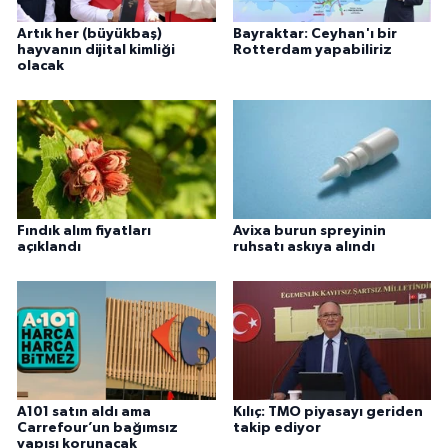
Artık her (büyükbaş)
Bayraktar: Ceyhan'ı bir
hayvanın dijital kimliği
Rotterdam yapabiliriz
olacak
Fındık alım fiyatları
Avixa burun spreyinin
açıklandı
ruhsatı askıya alındı
A101 satın aldı ama
Kılıç: TMO piyasayı geriden
Carrefour’un bağımsız
takip ediyor
yapısı korunacak