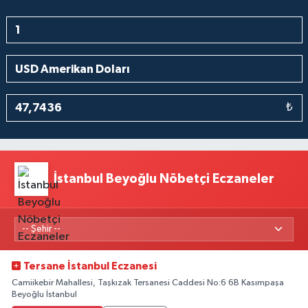
₺
İstanbul Beyoğlu Nöbetçi Eczaneler
Tersane İstanbul Eczanesi
Camiikebir Mahallesi, Taşkızak Tersanesi Caddesi No:6 6B Kasımpaşa
Beyoğlu İstanbul