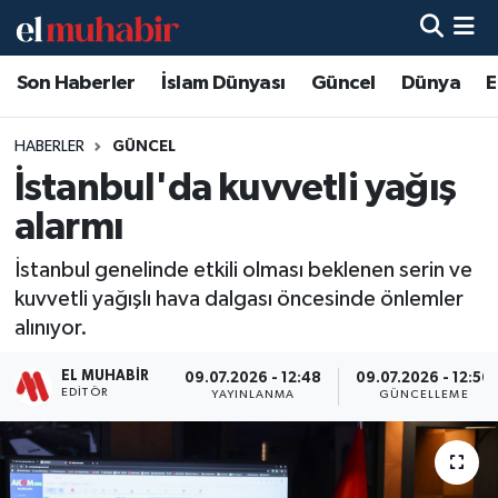
Son Haberler
İslam Dünyası
Güncel
Dünya
E
Hava Durumu
Trafik Durumu
HABERLER
GÜNCEL
İstanbul'da kuvvetli yağış
Süper Lig Puan Durumu ve Fikstür
alarmı
Tüm Manşetler
İstanbul genelinde etkili olması beklenen serin ve
kuvvetli yağışlı hava dalgası öncesinde önlemler
Son Dakika Haberleri
alınıyor.
Haber Arşivi
EL MUHABIR
09.07.2026 - 12:48
09.07.2026 - 12:56
EDITÖR
YAYINLANMA
GÜNCELLEME