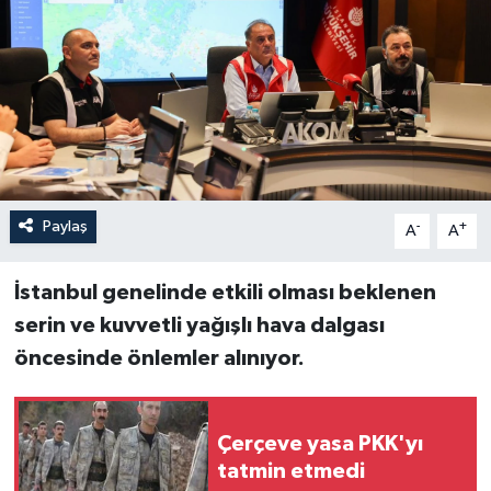
Paylaş
-
+
A
A
İstanbul genelinde etkili olması beklenen
serin ve kuvvetli yağışlı hava dalgası
öncesinde önlemler alınıyor.
Çerçeve yasa PKK'yı
tatmin etmedi