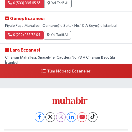
0 (533) 395 65 65
Yol Tarifi Al
Güneş Eczanesi
Piyale Paşa Mahallesi, Osmanoğlu Sokak No:10 A Beyoğlu İstanbul
0 (212) 235 72 04
Yol Tarifi Al
Lara Eczanesi
Cihangir Mahallesi, Sıraselviler Caddesi No:73 A Cihangir Beyoğlu
İstanbul
Tüm Nöbetçi Eczaneler
0 (212) 293 90 86
Yol Tarifi Al