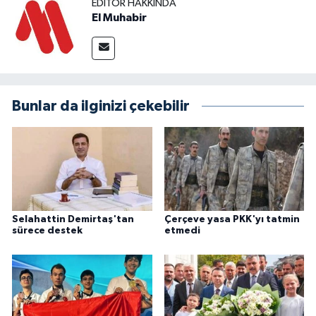
EDITÖR HAKKINDA
El Muhabir
Bunlar da ilginizi çekebilir
Selahattin Demirtaş'tan
Çerçeve yasa PKK'yı tatmin
sürece destek
etmedi