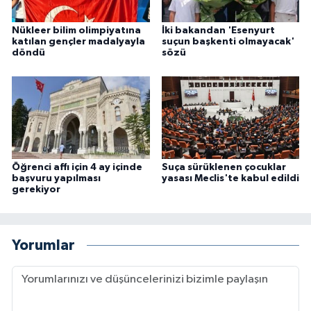
Nükleer bilim olimpiyatına
İki bakandan 'Esenyurt
katılan gençler madalyayla
suçun başkenti olmayacak'
döndü
sözü
Öğrenci affı için 4 ay içinde
Suça sürüklenen çocuklar
başvuru yapılması
yasası Meclis'te kabul edildi
gerekiyor
Yorumlar