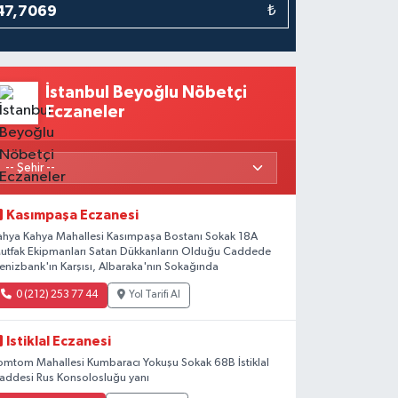
₺
İstanbul Beyoğlu Nöbetçi
Eczaneler
Kasımpaşa Eczanesi
ahya Kahya Mahallesi Kasımpaşa Bostanı Sokak 18A
utfak Ekipmanları Satan Dükkanların Olduğu Caddede
enizbank'ın Karşısı, Albaraka'nın Sokağında
0 (212) 253 77 44
Yol Tarifi Al
Istiklal Eczanesi
omtom Mahallesi Kumbaracı Yokuşu Sokak 68B İstiklal
addesi Rus Konsolosluğu yanı