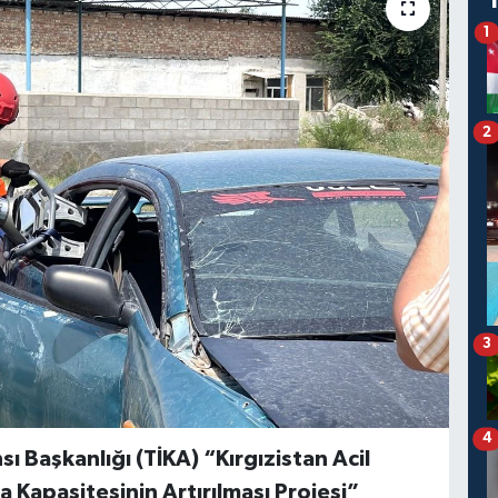
1
2
3
4
sı Başkanlığı (TİKA) “Kırgızistan Acil
 Kapasitesinin Artırılması Projesi”