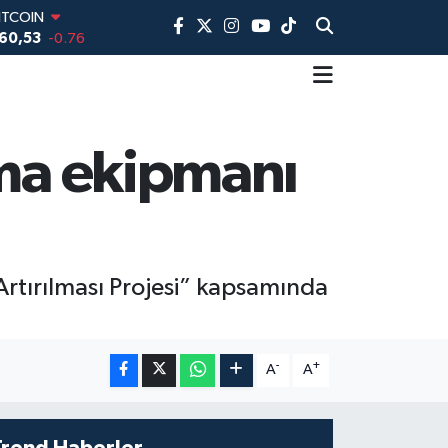
60,53
-0.76
DOLAR
,7069
0.17
EURO
,0265
0.01
TERLİN
,1897
0.02
rma ekipmanı
AM ALTIN
18.49
2.12
İST100
3.887
64
Artırılması Projesi” kapsamında
-
+
A
A