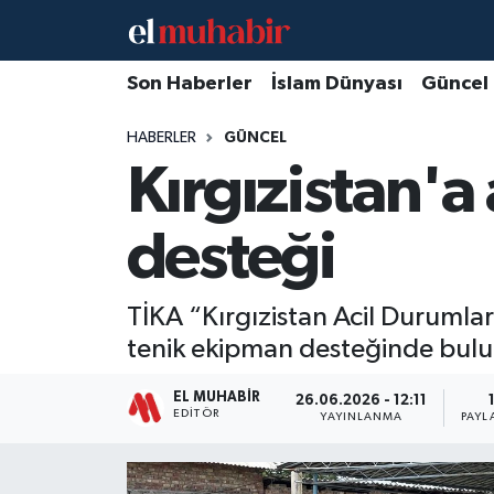
Hava Durumu
Son Haberler
İslam Dünyası
Güncel
HABERLER
GÜNCEL
Trafik Durumu
Kırgızistan'
Süper Lig Puan Durumu ve Fikstür
desteği
Tüm Manşetler
Son Dakika Haberleri
TİKA “Kırgızistan Acil Durumla
tenik ekipman desteğinde bul
Haber Arşivi
EL MUHABIR
26.06.2026 - 12:11
EDITÖR
YAYINLANMA
PAYL