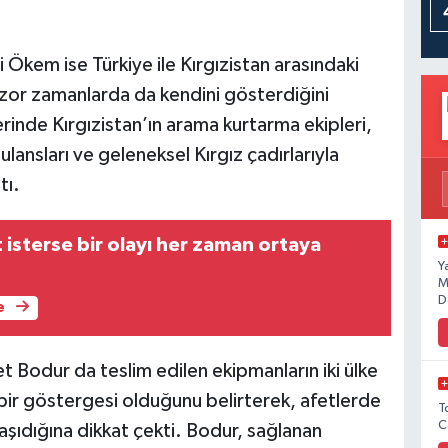
 Ökem ise Türkiye ile Kırgızistan arasındaki
l zor zamanlarda da kendini gösterdiğini
nde Kırgızistan’ın arama kurtarma ekipleri,
lansları ve geleneksel Kırgız çadırlarıyla
tı.
 isterse bir olayı her zaman ortaya
Y
M
D
e
Bodur da teslim edilen ekipmanların iki ülke
 bir göstergesi olduğunu belirterek, afetlerde
T
C
aşıdığına dikkat çekti. Bodur, sağlanan