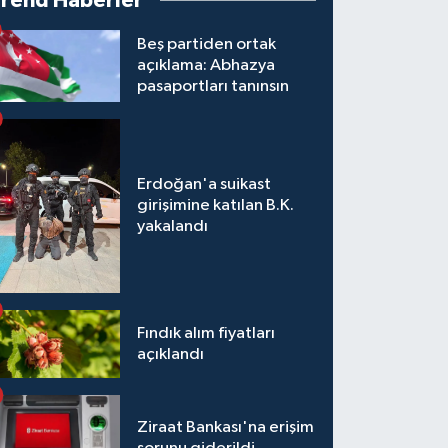
Trend Haberler
Beş partiden ortak
açıklama: Abhazya
pasaportları tanınsın
Erdoğan'a suikast
girişimine katılan B.K.
yakalandı
Fındık alım fiyatları
açıklandı
Ziraat Bankası'na erişim