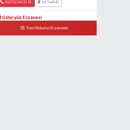
0 (212) 243 21 15
Yol Tarifi Al
Güleryüz Eczanesi
iripaşa Mahallesi Şaban Deresi Sokak 7 D Koç Müzesi
Tüm Nöbetçi Eczaneler
rkası-kalaycıbahçe Meydana Doğru
0 (212) 369 95 85
Yol Tarifi Al