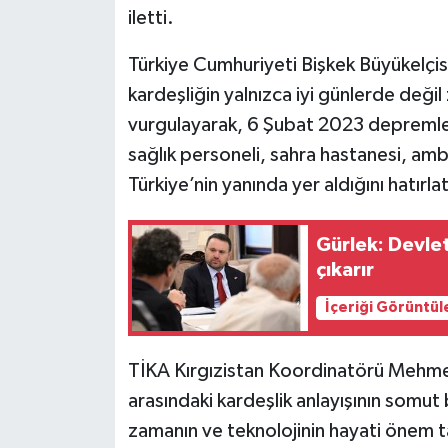
iletti.
Türkiye Cumhuriyeti Bişkek Büyükelçisi
kardeşliğin yalnızca iyi günlerde deği
vurgulayarak, 6 Şubat 2023 depremleri
sağlık personeli, sahra hastanesi, ambu
Türkiye’nin yanında yer aldığını hatırlat
Gürlek: Devlet
çıkarır
İçeriği Görüntül
TİKA Kırgızistan Koordinatörü Mehmet 
arasındaki kardeşlik anlayışının somut
zamanın ve teknolojinin hayati önem t