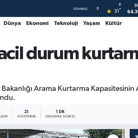
64.3
°
31
47
Dünya
Ekonomi
Teknoloji
Yaşam
Kültür
55
S
64
a acil durum kurta
GR
66
B
1
r Bakanlığı Arama Kurtarma Kapasitesinin 
undu.
1
21
1 DK
AŞIM
GÖSTERIM
OKUNMA SÜRESI