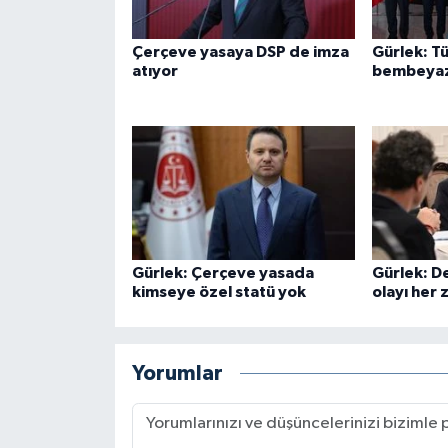
Çerçeve yasaya DSP de imza
Gürlek: Tü
atıyor
bembeyaz 
Gürlek: Çerçeve yasada
Gürlek: De
kimseye özel statü yok
olayı her 
Yorumlar