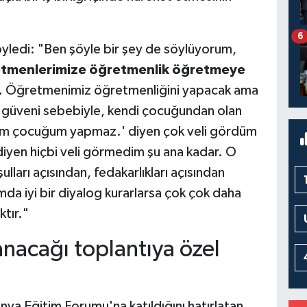
6
yledi: "Ben şöyle bir şey de söylüyorum,
tmenlerimize öğretmenlik öğretmeye
.
Öğretmenimiz öğretmenliğini yapacak ama
 güveni sebebiyle, kendi çocuğundan olan
enim çocuğum yapmaz.' diyen çok veli gördüm
yen hiçbi veli görmedim şu ana kadar. O
ları açısından, fedakarlıkları açısından
da iyi bir diyalog kurarlarsa çok çok daha
ktır."
anacağı toplantıya özel
nya Eğitim Forumu'na katıldığını hatırlatan