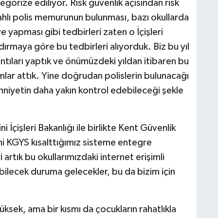
tegorize ediliyor. Risk güvenlik açısından risk
ahlı polis memurunun bulunması, bazı okullarda
iye yapması gibi tedbirleri zaten o İçişleri
andırmaya göre bu tedbirleri alıyorduk. Biz bu yıl
lantıları yaptık ve önümüzdeki yıldan itibaren bu
ımlar attık. Yine doğrudan polislerin bulunacağı
mniyetin daha yakın kontrol edebileceği şekle
i İçişleri Bakanlığı ile birlikte Kent Güvenlik
ni KGYS kısalttığımız sisteme entegre
 artık bu okullarımızdaki internet erişimli
bilecek duruma gelecekler, bu da bizim için
yüksek, ama bir kısmı da çocukların rahatlıkla