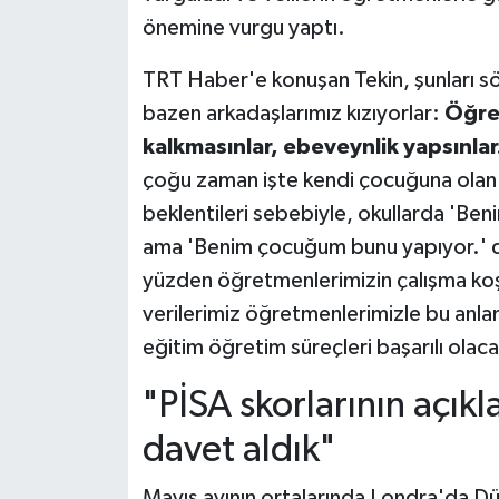
önemine vurgu yaptı.
TRT Haber'e konuşan Tekin, şunları sö
bazen arkadaşlarımız kızıyorlar:
Öğre
kalkmasınlar, ebeveynlik yapsınlar
çoğu zaman işte kendi çocuğuna olan
beklentileri sebebiyle, okullarda 'B
ama 'Benim çocuğum bunu yapıyor.' di
yüzden öğretmenlerimizin çalışma koşul
verilerimiz öğretmenlerimizle bu anlam
eğitim öğretim süreçleri başarılı olaca
"PİSA skorlarının açıkl
davet aldık"
Mayıs ayının ortalarında Londra'da Dü