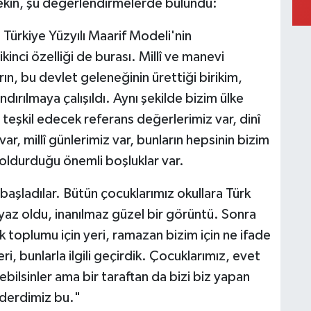
C
kin, şu değerlendirmelerde bulundu:
Y
 Türkiye Yüzyılı Maarif Modeli'nin
kinci özelliği de burası. Millî ve manevi
ın, bu devlet geleneğinin ürettiği birikim,
ırılmaya çalışıldı. Aynı şekilde bizim ülke
teşkil edecek referans değerlerimiz var, dinî
ar, millî günlerimiz var, bunların hepsinin bizim
oldurduğu önemli boşluklar var.
 başladılar. Bütün çocuklarımız okullara Türk
beyaz oldu, inanılmaz güzel bir görüntü. Sonra
 toplumu için yeri, ramazan bizim için ne ifade
i, bunlarla ilgili geçirdik. Çocuklarımız, evet
ilsinler ama bir taraftan da bizi biz yapan
 derdimiz bu."