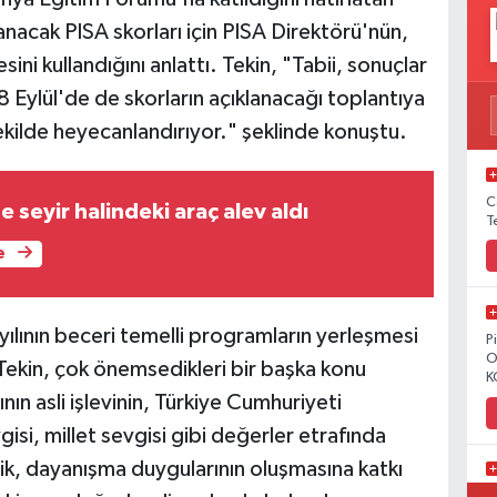
anacak PISA skorları için PISA Direktörü'nün,
sini kullandığını anlattı. Tekin, "Tabii, sonuçlar
 Eylül'de de skorların açıklanacağı toplantıya
 şekilde heyecanlandırıyor." şeklinde konuştu.
C
e seyir halindeki araç alev aldı
T
e
ılının beceri temelli programların yerleşmesi
P
O
 Tekin, çok önemsedikleri bir başka konu
K
ının asli işlevinin, Türkiye Cumhuriyeti
gisi, millet sevgisi gibi değerler etrafında
lik, dayanışma duygularının oluşmasına katkı