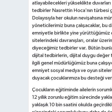
atlayabilecekleri yükseklikte duvarları
tedbirler Nasrettin Hoca'nın türbesi g
Dolayısıyla her okulun nevişahsına münh
yöneticilerimiz buna çalışacaklar, bu 
emniyetle birlikte yine yürüttüğümüz 
sitelerindeki davranışları, oralar üzer
diyeceğimiz tedbirler var. Bütün bunla
dijital tedbirlerin, dijital duygu değer 
ilgili genel müdürlüğümüz buna çalışı
emniyet sosyal medya ve oyun siteleri 
duyacak çocuklarımıza bu desteği ver
Çocukların eğitiminde ailelerin sorum
12 yıllık zorunlu eğitim sürecinde yakla
yaklaşık 10 bin saatini okulda geçirdik