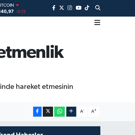
DOLAR
,7436
0.18
EURO
,2510
0.32
STERLİN
,4811
0.38
AM ALTIN
retmenlik
660.55
0
İST100
3.779
-14
ITCOIN
840,97
-0.15
 içinde hareket etmesinin
-
+
A
A