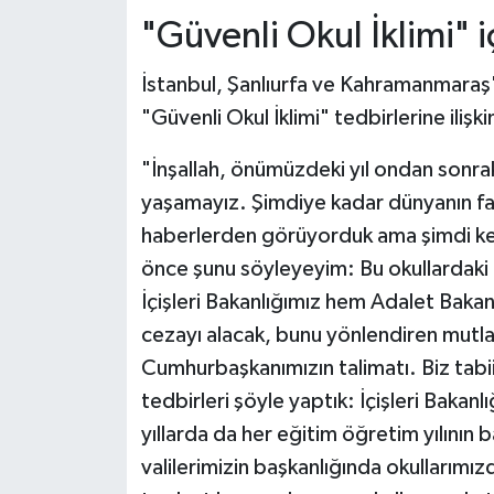
"Güvenli Okul İklimi" i
İstanbul, Şanlıurfa ve Kahramanmaraş
"Güvenli Okul İklimi" tedbirlerine ilişki
"İnşallah, önümüzdeki yıl ondan sonraki
yaşamayız. Şimdiye kadar dünyanın far
haberlerden görüyorduk ama şimdi ken
önce şunu söyleyeyim: Bu okullardaki ol
İçişleri Bakanlığımız hem Adalet Bakanl
cezayı alacak, bunu yönlendiren mutl
Cumhurbaşkanımızın talimatı. Biz tabii
tedbirleri şöyle yaptık: İçişleri Bakan
yıllarda da her eğitim öğretim yılının 
valilerimizin başkanlığında okullarımızd