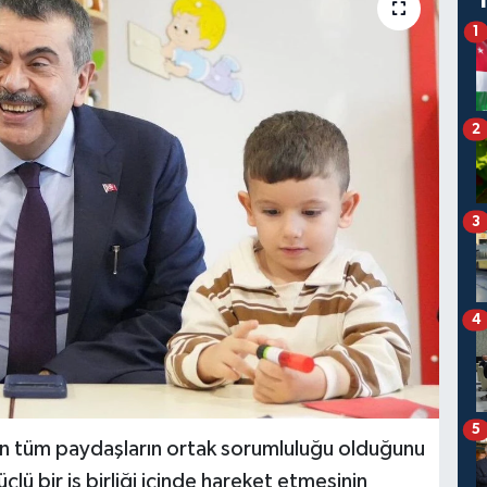
1
2
3
4
5
imin tüm paydaşların ortak sorumluluğu olduğunu
çlü bir iş birliği içinde hareket etmesinin