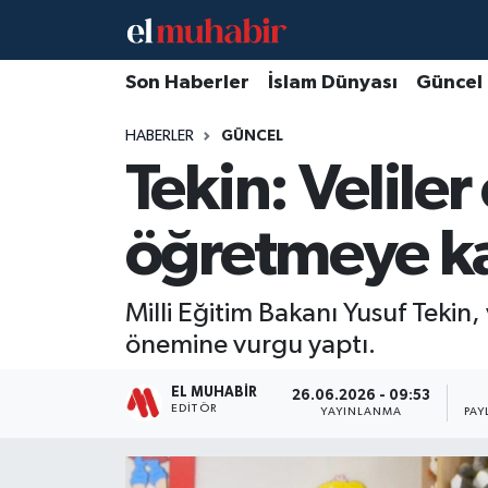
Hava Durumu
Son Haberler
İslam Dünyası
Güncel
HABERLER
GÜNCEL
Trafik Durumu
Tekin: Velile
Süper Lig Puan Durumu ve Fikstür
öğretmeye k
Tüm Manşetler
Son Dakika Haberleri
Milli Eğitim Bakanı Yusuf Tekin, 
önemine vurgu yaptı.
Haber Arşivi
EL MUHABIR
26.06.2026 - 09:53
EDITÖR
YAYINLANMA
PAY