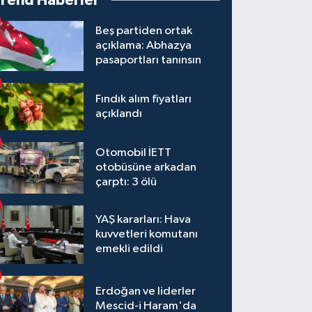
Trend Haberler
Beş partiden ortak
açıklama: Abhazya
pasaportları tanınsın
Fındık alım fiyatları
açıklandı
Otomobil İETT
otobüsüne arkadan
çarptı: 3 ölü
YAŞ kararları: Hava
kuvvetleri komutanı
emekli edildi
Erdoğan ve liderler
Mescid-i Haram'da