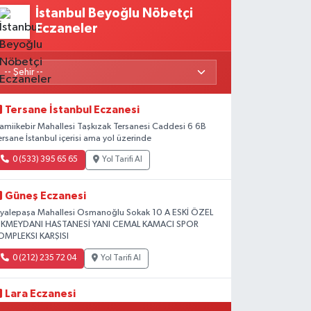
İstanbul Beyoğlu Nöbetçi
Eczaneler
Tersane İstanbul Eczanesi
amiikebir Mahallesi Taşkızak Tersanesi Caddesi 6 6B
ersane İstanbul içerisi ama yol üzerinde
0 (533) 395 65 65
Yol Tarifi Al
Güneş Eczanesi
iyalepaşa Mahallesi Osmanoğlu Sokak 10 A ESKİ ÖZEL
KMEYDANI HASTANESİ YANI CEMAL KAMACI SPOR
OMPLEKSI KARŞISI
0 (212) 235 72 04
Yol Tarifi Al
Lara Eczanesi