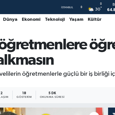
°
30
47
Dünya
Ekonomi
Teknoloji
Yaşam
Kültür
55
64
GR
r öğretmenlere öğ
6
B
1
alkmasın
B
64.
velilerin öğretmenlerle güçlü bir iş birliği
2
18
5 DK
LAŞIM
GÖSTERIM
OKUNMA SÜRESI