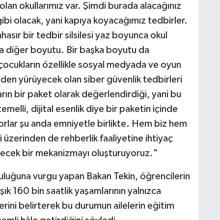
 olan okullarımız var. Şimdi burada alacağınız
ibi olacak, yani kapıya koyacağımız tedbirler.
asır bir tedbir silsilesi yaz boyunca okul
da diğer boyutu. Bir başka boyutu da
çocukların özellikle sosyal medyada ve oyun
inden yürüyecek olan siber güvenlik tedbirleri
rın bir paket olarak değerlendirdiği, yani bu
temelli, dijital esenlik diye bir paketin içinde
yorlar şu anda emniyetle birlikte. Hem biz hem
üzerinden de rehberlik faaliyetine ihtiyaç
ecek bir mekanizmayı oluşturuyoruz."
luluğuna vurgu yapan Bakan Tekin, öğrencilerin
şık 160 bin saatlik yaşamlarının yalnızca
lerini belirterek bu durumun ailelerin eğitim