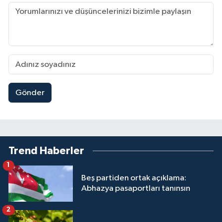
Gönder
Trend Haberler
1
Beş partiden ortak açıklama:
Abhazya pasaportları tanınsın
2