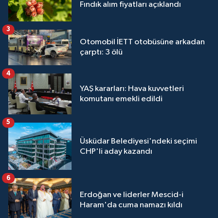
Fındık alım fiyatları açıklandı
3
Otomobil İETT otobüsüne arkadan
çarptı: 3 ölü
4
YAŞ kararları: Hava kuvvetleri
komutanı emekli edildi
5
Üsküdar Belediyesi'ndeki seçimi
CHP'li aday kazandı
6
Erdoğan ve liderler Mescid-i
Haram'da cuma namazı kıldı