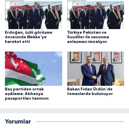
Erdoğan, üçlü görüşme
Türkiye Pakistan ve
öncesinde Mekke'ye
Suudiler ile savunma
hareket etti
anlaşması imzalıyor
Beş partiden ortak
Bakan Fidan Ürdün'de
açıklama: Abhazya
temaslarda bulunuyor
pasaportları tanınsın
Yorumlar