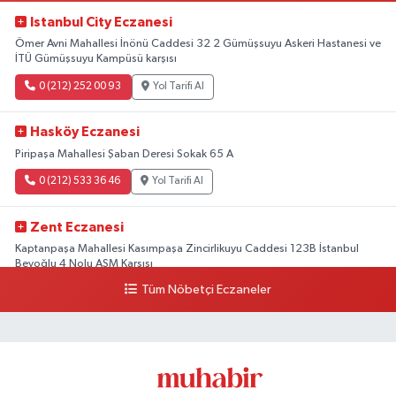
Istanbul City Eczanesi
Ömer Avni Mahallesi İnönü Caddesi 32 2 Gümüşsuyu Askeri Hastanesi ve
İTÜ Gümüşsuyu Kampüsü karşısı
0 (212) 252 00 93
Yol Tarifi Al
Hasköy Eczanesi
Piripaşa Mahallesi Şaban Deresi Sokak 65 A
0 (212) 533 36 46
Yol Tarifi Al
Zent Eczanesi
Kaptanpaşa Mahallesi Kasımpaşa Zincirlikuyu Caddesi 123B İstanbul
Beyoğlu 4 Nolu ASM Karşısı
Tüm Nöbetçi Eczaneler
0 (212) 297 96 92
Yol Tarifi Al