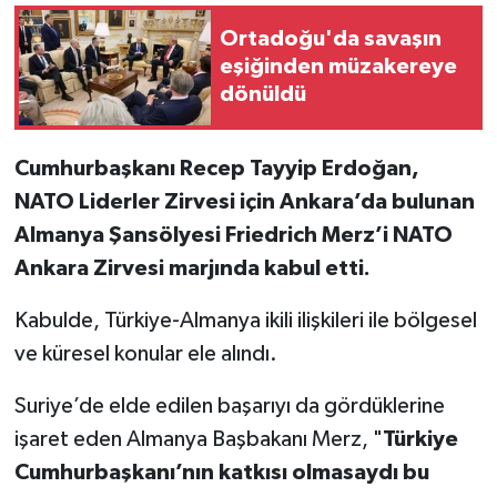
Ortadoğu'da savaşın
eşiğinden müzakereye
dönüldü
Cumhurbaşkanı Recep Tayyip Erdoğan,
NATO Liderler Zirvesi için Ankara’da bulunan
Almanya Şansölyesi Friedrich Merz’i NATO
Ankara Zirvesi marjında kabul etti.
Kabulde, Türkiye-Almanya ikili ilişkileri ile bölgesel
ve küresel konular ele alındı.
Suriye’de elde edilen başarıyı da gördüklerine
işaret eden Almanya Başbakanı Merz, "
Türkiye
Cumhurbaşkanı’nın katkısı olmasaydı bu