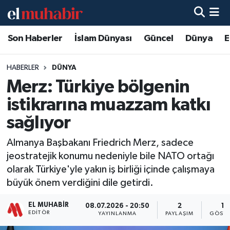
Son Haberler
İslam Dünyası
Güncel
Dünya
E
Hava Durumu
Trafik Durumu
HABERLER
DÜNYA
Merz: Türkiye bölgenin
Süper Lig Puan Durumu ve Fikstür
istikrarına muazzam katkı
Tüm Manşetler
sağlıyor
Almanya Başbakanı Friedrich Merz, sadece
Son Dakika Haberleri
jeostratejik konumu nedeniyle bile NATO ortağı
olarak Türkiye'yle yakın iş birliği içinde çalışmaya
Haber Arşivi
büyük önem verdiğini dile getirdi.
EL MUHABIR
08.07.2026 - 20:50
2
18
EDITÖR
YAYINLANMA
PAYLAŞIM
GÖSTE