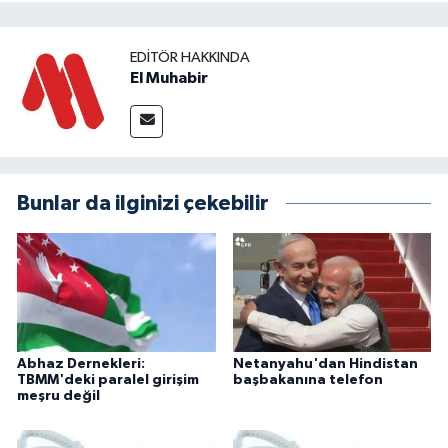
EDITÖR HAKKINDA
El Muhabir
Bunlar da ilginizi çekebilir
Abhaz Dernekleri:
Netanyahu'dan Hindistan
TBMM'deki paralel girişim
başbakanına telefon
meşru değil