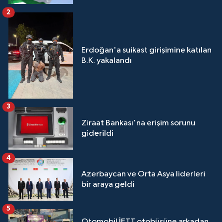
2
Erdoğan'a suikast girişimine katılan
B.K. yakalandı
3
Ziraat Bankası'na erişim sorunu
giderildi
4
Azerbaycan ve Orta Asya liderleri
bir araya geldi
5
Otomobil İETT otobüsüne arkadan