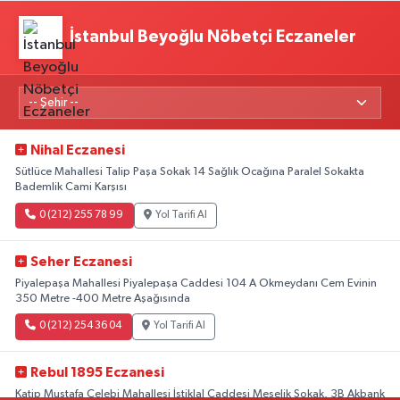
İstanbul Beyoğlu Nöbetçi Eczaneler
Nihal Eczanesi
Sütlüce Mahallesi Talip Paşa Sokak 14 Sağlık Ocağına Paralel Sokakta
Bademlik Cami Karşısı
0 (212) 255 78 99
Yol Tarifi Al
Seher Eczanesi
Piyalepaşa Mahallesi Piyalepaşa Caddesi 104 A Okmeydanı Cem Evinin
350 Metre -400 Metre Aşağısında
0 (212) 254 36 04
Yol Tarifi Al
Rebul 1895 Eczanesi
Katip Mustafa Çelebi Mahallesi İstiklal Caddesi Meşelik Sokak, 3B Akbank