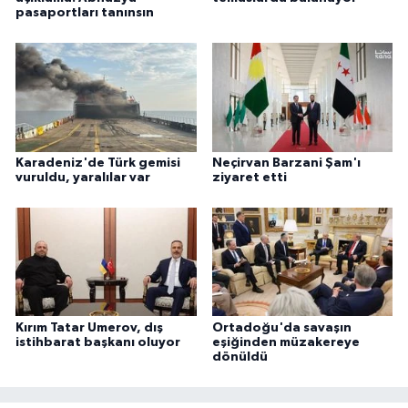
pasaportları tanınsın
Karadeniz'de Türk gemisi
Neçirvan Barzani Şam'ı
vuruldu, yaralılar var
ziyaret etti
Kırım Tatar Umerov, dış
Ortadoğu'da savaşın
istihbarat başkanı oluyor
eşiğinden müzakereye
dönüldü