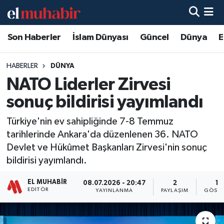
Son Haberler
İslam Dünyası
Güncel
Dünya
E
Hava Durumu
Trafik Durumu
HABERLER
DÜNYA
NATO Liderler Zirvesi
Süper Lig Puan Durumu ve Fikstür
sonuç bildirisi yayımlandı
Tüm Manşetler
Türkiye'nin ev sahipliğinde 7-8 Temmuz
tarihlerinde Ankara'da düzenlenen 36.⁠ ⁠NATO
Son Dakika Haberleri
Devlet ve Hükûmet Başkanları Zirvesi'nin sonuç
bildirisi yayımlandı.
Haber Arşivi
EL MUHABIR
08.07.2026 - 20:47
2
19
EDITÖR
YAYINLANMA
PAYLAŞIM
GÖSTE