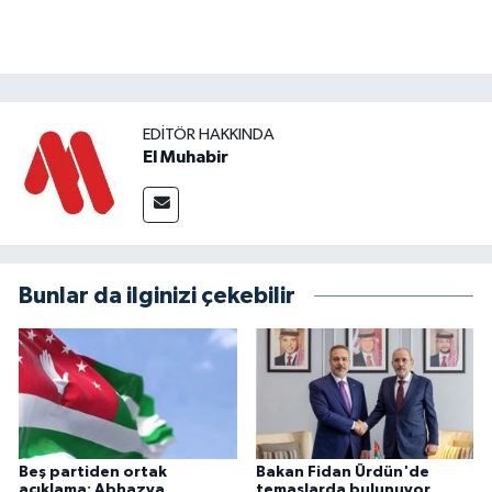
EDITÖR HAKKINDA
El Muhabir
Bunlar da ilginizi çekebilir
Beş partiden ortak
Bakan Fidan Ürdün'de
açıklama: Abhazya
temaslarda bulunuyor