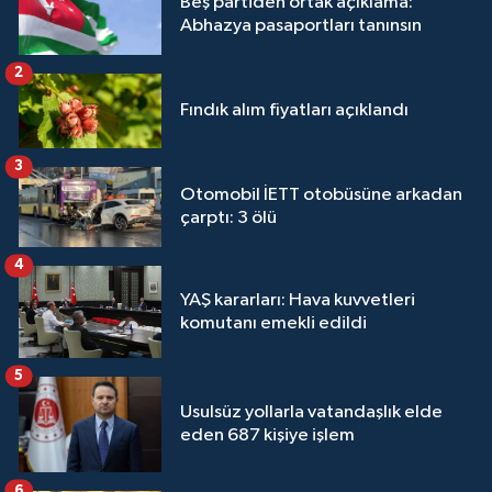
Beş partiden ortak açıklama:
Abhazya pasaportları tanınsın
2
Fındık alım fiyatları açıklandı
3
Otomobil İETT otobüsüne arkadan
çarptı: 3 ölü
4
YAŞ kararları: Hava kuvvetleri
komutanı emekli edildi
5
Usulsüz yollarla vatandaşlık elde
eden 687 kişiye işlem
6