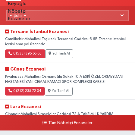
Tersane İstanbul Eczanesi
Camiikebir Mahallesi Taşkızak Tersanesi Caddesi 6 6B Tersane İstanbul
içerisi ama yol üzerinde
0 (533) 395 65 65
Yol Tarifi Al
Güneş Eczanesi
Piyalepaşa Mahallesi Osmanoğlu Sokak 10 A ESKİ ÖZEL OKMEYDANI
HASTANESİ YANI CEMAL KAMACI SPOR KOMPLEKSI KARŞISI
0 (212) 235 72 04
Yol Tarifi Al
Lara Eczanesi
Cihangir Mahallesi Sıraselviler Caddesi 73 A TAKSİM İLK YARDIM
HASTANESİ KARŞISI
Tüm Nöbetçi Eczaneler
0 (212) 293 90 86
Yol Tarifi Al