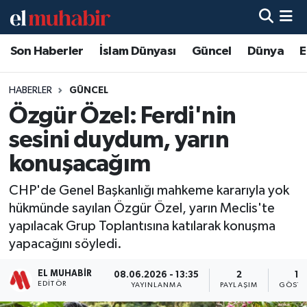
Son Haberler
İslam Dünyası
Güncel
Dünya
E
Hava Durumu
Trafik Durumu
HABERLER
GÜNCEL
Özgür Özel: Ferdi'nin
Süper Lig Puan Durumu ve Fikstür
sesini duydum, yarın
Tüm Manşetler
konuşacağım
CHP'de Genel Başkanlığı mahkeme kararıyla yok
Son Dakika Haberleri
hükmünde sayılan Özgür Özel, yarın Meclis'te
yapılacak Grup Toplantısına katılarak konuşma
Haber Arşivi
yapacağını söyledi.
EL MUHABIR
08.06.2026 - 13:35
2
16
EDITÖR
YAYINLANMA
PAYLAŞIM
GÖSTE