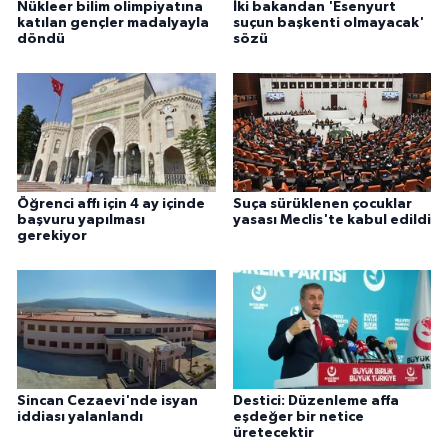
Nükleer bilim olimpiyatına
İki bakandan 'Esenyurt
katılan gençler madalyayla
suçun başkenti olmayacak'
döndü
sözü
Öğrenci affı için 4 ay içinde
Suça sürüklenen çocuklar
başvuru yapılması
yasası Meclis'te kabul edildi
gerekiyor
Sincan Cezaevi'nde isyan
Destici: Düzenleme affa
iddiası yalanlandı
eşdeğer bir netice
üretecektir