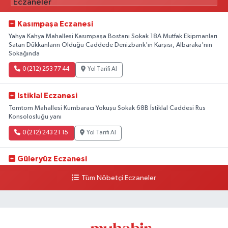
Kasımpaşa Eczanesi
Yahya Kahya Mahallesi Kasımpaşa Bostanı Sokak 18A Mutfak Ekipmanları
Satan Dükkanların Olduğu Caddede Denizbank'ın Karşısı, Albaraka'nın
Sokağında
0 (212) 253 77 44
Yol Tarifi Al
Istiklal Eczanesi
Tomtom Mahallesi Kumbaracı Yokuşu Sokak 68B İstiklal Caddesi Rus
Konsolosluğu yanı
0 (212) 243 21 15
Yol Tarifi Al
Güleryüz Eczanesi
Piripaşa Mahallesi Şaban Deresi Sokak 7 D Koç Müzesi Arkası-
Tüm Nöbetçi Eczaneler
kalaycıbahçe Meydana Doğru
0 (212) 369 95 85
Yol Tarifi Al