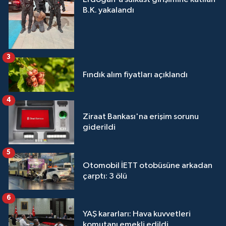
B.K. yakalandı
3
Fındık alım fiyatları açıklandı
4
Ziraat Bankası'na erişim sorunu
giderildi
5
Otomobil İETT otobüsüne arkadan
çarptı: 3 ölü
6
YAŞ kararları: Hava kuvvetleri
komutanı emekli edildi