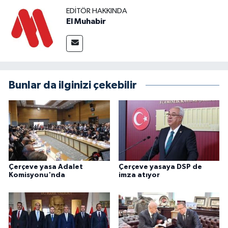
EDITÖR HAKKINDA
El Muhabir
Bunlar da ilginizi çekebilir
Çerçeve yasa Adalet
Çerçeve yasaya DSP de
Komisyonu'nda
imza atıyor