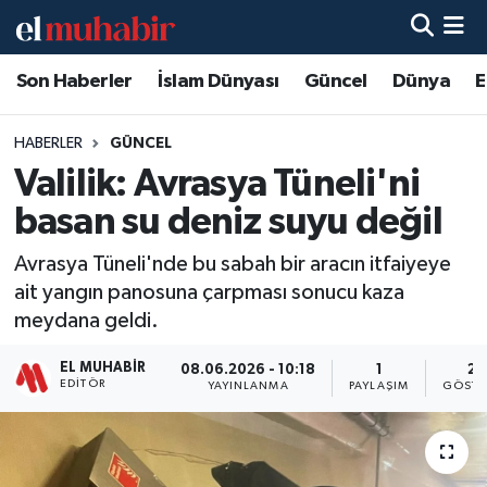
Son Haberler
İslam Dünyası
Güncel
Dünya
E
Hava Durumu
Trafik Durumu
HABERLER
GÜNCEL
Valilik: Avrasya Tüneli'ni
Süper Lig Puan Durumu ve Fikstür
basan su deniz suyu değil
Tüm Manşetler
Avrasya Tüneli'nde bu sabah bir aracın itfaiyeye
ait yangın panosuna çarpması sonucu kaza
Son Dakika Haberleri
meydana geldi.
Haber Arşivi
EL MUHABIR
08.06.2026 - 10:18
1
21
EDITÖR
YAYINLANMA
PAYLAŞIM
GÖSTE