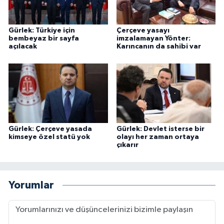
Gürlek: Türkiye için
Çerçeve yasayı
bembeyaz bir sayfa
imzalamayan Yönter:
açılacak
Karıncanın da sahibi var
Gürlek: Çerçeve yasada
Gürlek: Devlet isterse bir
kimseye özel statü yok
olayı her zaman ortaya
çıkarır
Yorumlar