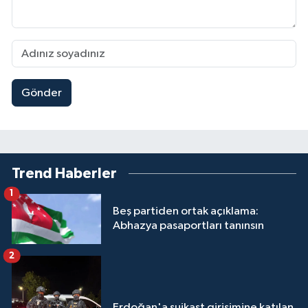
Gönder
Trend Haberler
1
Beş partiden ortak açıklama:
Abhazya pasaportları tanınsın
2
Erdoğan'a suikast girişimine katılan