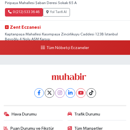
Piripaşa Mahallesi Şaban Deresi Sokak 65 A
0 (212) 533 36 46
Yol Tarifi Al
Zent Eczanesi
Kaptanpaşa Mahallesi Kasımpaşa Zincirlikuyu Caddesi 123B İstanbul
Beyoğlu 4 Nolu ASM Karşısı
Tüm Nöbetçi Eczaneler
0 (212) 297 96 92
Yol Tarifi Al
Hava Durumu
Trafik Durumu
Puan Durumu ve Fikstür
Tüm Manşetler