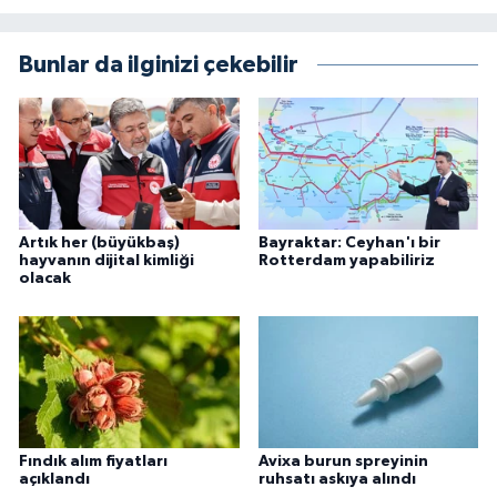
Bunlar da ilginizi çekebilir
Artık her (büyükbaş)
Bayraktar: Ceyhan'ı bir
hayvanın dijital kimliği
Rotterdam yapabiliriz
olacak
Fındık alım fiyatları
Avixa burun spreyinin
açıklandı
ruhsatı askıya alındı