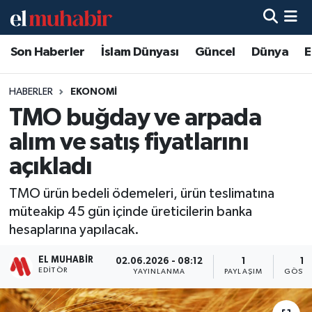
Son Haberler
İslam Dünyası
Güncel
Dünya
E
Hava Durumu
Trafik Durumu
HABERLER
EKONOMI
TMO buğday ve arpada
Süper Lig Puan Durumu ve Fikstür
alım ve satış fiyatlarını
Tüm Manşetler
açıkladı
TMO ürün bedeli ödemeleri, ürün teslimatına
Son Dakika Haberleri
müteakip 45 gün içinde üreticilerin banka
hesaplarına yapılacak.
Haber Arşivi
EL MUHABIR
02.06.2026 - 08:12
1
15
EDITÖR
YAYINLANMA
PAYLAŞIM
GÖSTE