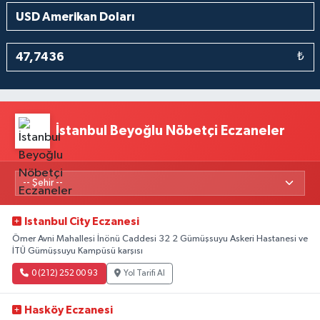
₺
İstanbul Beyoğlu Nöbetçi Eczaneler
Istanbul City Eczanesi
Ömer Avni Mahallesi İnönü Caddesi 32 2 Gümüşsuyu Askeri Hastanesi ve
İTÜ Gümüşsuyu Kampüsü karşısı
0 (212) 252 00 93
Yol Tarifi Al
Hasköy Eczanesi