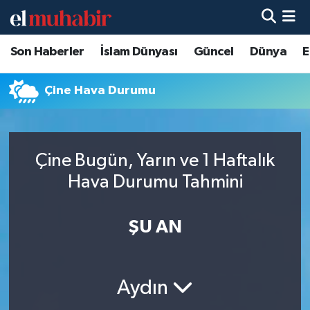
Son Haberler
İslam Dünyası
Güncel
Dünya
E
Hava Durumu
Trafik Durumu
Çine Hava Durumu
Süper Lig Puan Durumu ve Fikstür
Çine Bugün, Yarın ve 1 Haftalık
Tüm Manşetler
Hava Durumu Tahmini
Son Dakika Haberleri
ŞU AN
Haber Arşivi
Aydın