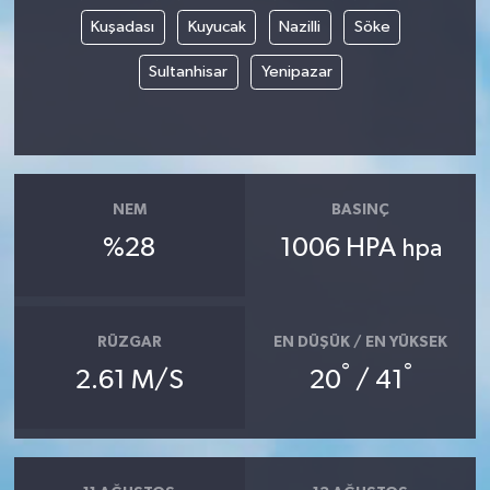
Kuşadası
Kuyucak
Nazilli
Söke
Sultanhisar
Yenipazar
NEM
BASINÇ
%28
1006 HPA
hpa
RÜZGAR
EN DÜŞÜK / EN YÜKSEK
°
°
2.61 M/S
20
/ 41