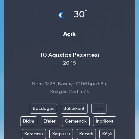
°
30
Açık
10 Ağustos Pazartesi
20:15
Nem: %28, Basınç: 1006 hpa hPa,
Rüzgar: 2.61 m/s
Bozdoğan
Buharkent
Çine
Didim
Efeler
Germencik
İncirliova
Karacasu
Karpuzlu
Koçarlı
Köşk