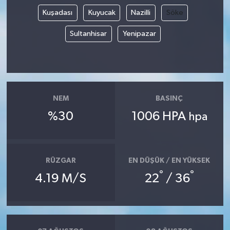
Kuşadası
Kuyucak
Nazilli
Söke
Sultanhisar
Yenipazar
NEM
BASINÇ
%30
1006 HPA
hpa
RÜZGAR
EN DÜŞÜK / EN YÜKSEK
°
°
4.19 M/S
22
/ 36