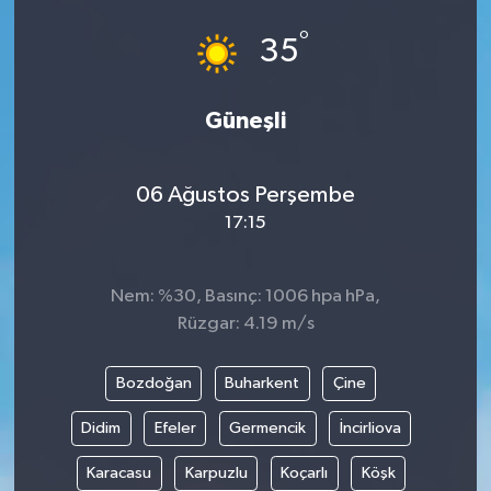
°
35
Güneşli
06 Ağustos Perşembe
17:15
Nem: %30, Basınç: 1006 hpa hPa,
Rüzgar: 4.19 m/s
Bozdoğan
Buharkent
Çine
Didim
Efeler
Germencik
İncirliova
Karacasu
Karpuzlu
Koçarlı
Köşk