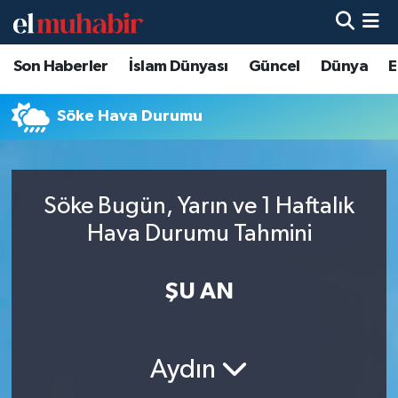
Son Haberler
İslam Dünyası
Güncel
Dünya
E
Hava Durumu
Trafik Durumu
Söke Hava Durumu
Süper Lig Puan Durumu ve Fikstür
Söke Bugün, Yarın ve 1 Haftalık
Tüm Manşetler
Hava Durumu Tahmini
Son Dakika Haberleri
ŞU AN
Haber Arşivi
Aydın