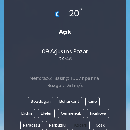
°
20
Açık
09 Ağustos Pazar
04:45
Nem: %52, Basınç: 1007 hpa hPa,
Rüzgar: 1.61 m/s
Bozdoğan
Buharkent
Çine
Didim
Efeler
Germencik
İncirliova
Karacasu
Karpuzlu
Koçarlı
Köşk