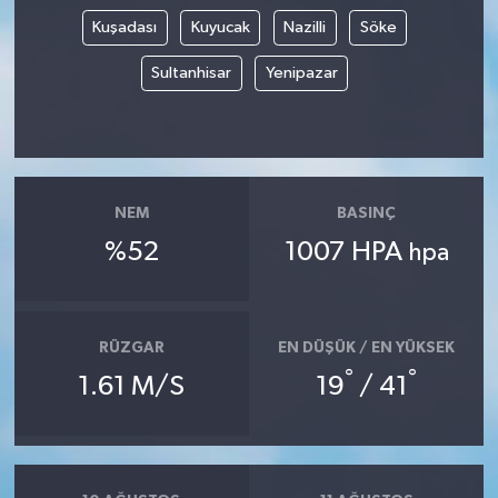
Kuşadası
Kuyucak
Nazilli
Söke
Sultanhisar
Yenipazar
NEM
BASINÇ
%52
1007 HPA
hpa
RÜZGAR
EN DÜŞÜK / EN YÜKSEK
°
°
1.61 M/S
19
/ 41