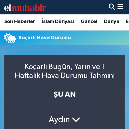
Son Haberler
İslam Dünyası
Güncel
Dünya
E
Hava Durumu
Trafik Durumu
Koçarlı Hava Durumu
Süper Lig Puan Durumu ve Fikstür
Koçarlı Bugün, Yarın ve 1
Tüm Manşetler
Haftalık Hava Durumu Tahmini
Son Dakika Haberleri
ŞU AN
Haber Arşivi
Aydın