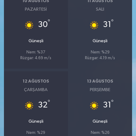
10 AĞUSTOS
11 AĞUSTOS
PAZARTESI
SALI
°
°
30
31
Güneşli
Güneşli
Nem: %37
Nem: %29
Rüzgar: 4.69 m/s
Rüzgar: 4.19 m/s
12 AĞUSTOS
13 AĞUSTOS
ÇARŞAMBA
PERŞEMBE
°
°
32
31
Güneşli
Güneşli
Nem: %29
Nem: %26